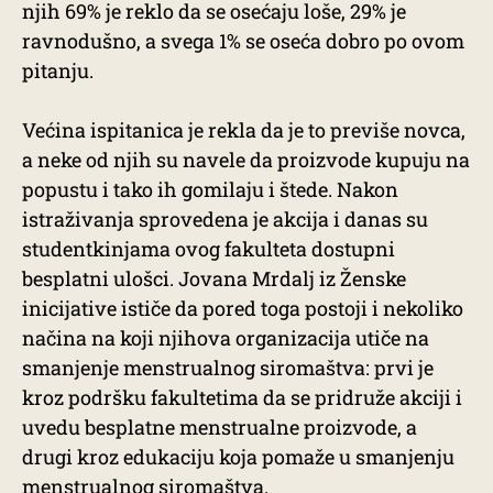
njih 69% je reklo da se osećaju loše, 29% je
ravnodušno, a svega 1% se oseća dobro po ovom
pitanju.
Većina ispitanica je rekla da je to previše novca,
a neke od njih su navele da proizvode kupuju na
popustu i tako ih gomilaju i štede. Nakon
istraživanja sprovedena je akcija i danas su
studentkinjama ovog fakulteta dostupni
besplatni ulošci. Jovana Mrdalj iz Ženske
inicijative ističe da pored toga postoji i nekoliko
načina na koji njihova organizacija utiče na
smanjenje menstrualnog siromaštva: prvi je
kroz podršku fakultetima da se pridruže akciji i
uvedu besplatne menstrualne proizvode, a
drugi kroz edukaciju koja pomaže u smanjenju
menstrualnog siromaštva.