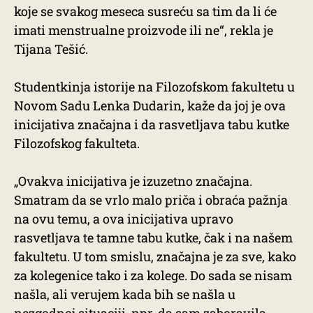
koje se svakog meseca susreću sa tim da li će
imati menstrualne proizvode ili ne“, rekla je
Tijana Tešić.
Studentkinja istorije na Filozofskom fakultetu u
Novom Sadu Lenka Dudarin, kaže da joj je ova
inicijativa značajna i da rasvetljava tabu kutke
Filozofskog fakulteta.
„Ovakva inicijativa je izuzetno značajna.
Smatram da se vrlo malo priča i obraća pažnja
na ovu temu, a ova inicijativa upravo
rasvetljava te tamne tabu kutke, čak i na našem
fakultetu. U tom smislu, značajna je za sve, kako
za kolegenice tako i za kolege. Do sada se nisam
našla, ali verujem kada bih se našla u