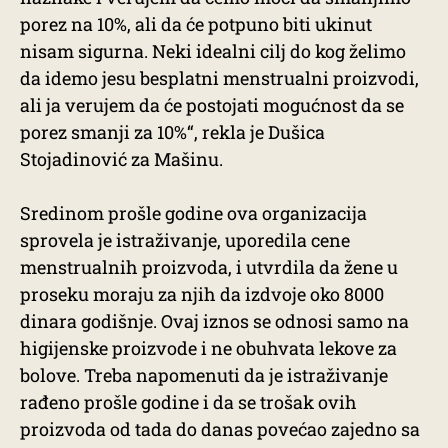
porez na 10%, ali da će potpuno biti ukinut
nisam sigurna. Neki idealni cilj do kog želimo
da idemo jesu besplatni menstrualni proizvodi,
ali ja verujem da će postojati mogućnost da se
porez smanji za 10%“, rekla je Dušica
Stojadinović za Mašinu.
Sredinom prošle godine ova organizacija
sprovela je istraživanje, uporedila cene
menstrualnih proizvoda, i utvrdila da žene u
proseku moraju za njih da izdvoje oko 8000
dinara godišnje. Ovaj iznos se odnosi samo na
higijenske proizvode i ne obuhvata lekove za
bolove. Treba napomenuti da je istraživanje
rađeno prošle godine i da se trošak ovih
proizvoda od tada do danas povećao zajedno sa