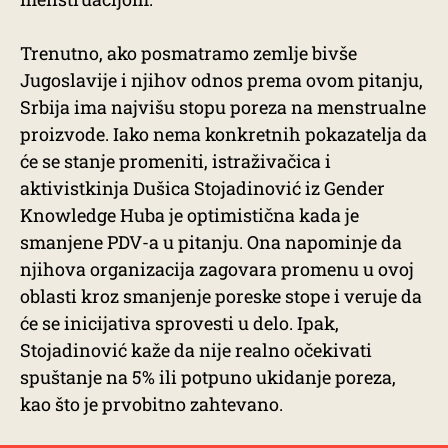
Trenutno, ako posmatramo zemlje bivše
Jugoslavije i njihov odnos prema ovom pitanju,
Srbija ima najvišu stopu poreza na menstrualne
proizvode. Iako nema konkretnih pokazatelja da
će se stanje promeniti, istraživačica i
aktivistkinja Dušica Stojadinović iz Gender
Knowledge Huba je optimistična kada je
smanjene PDV-a u pitanju. Ona napominje da
njihova organizacija zagovara promenu u ovoj
oblasti kroz smanjenje poreske stope i veruje da
će se inicijativa sprovesti u delo. Ipak,
Stojadinović kaže da nije realno očekivati
spuštanje na 5% ili potpuno ukidanje poreza,
kao što je prvobitno zahtevano.