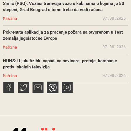
Simić (PSG): Vozači tramvaja voze u kabinama u kojima je 50
stepeni, Grad Beograd o tome treba da vodi računa
07.08.2026.
Mašina
Pokrenuta aplikacija za praćenje požara na otvorenom u šest
zemalja jugoistočne Evrope
07.08.2026.
Mašina
NUNS: U julu fizički napadi na novinare, pretnje, kampanje
protiv lokalnih televizija
07.08.2026.
Mašina