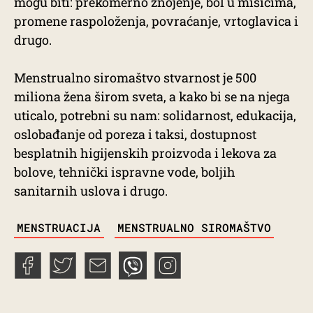
mogu biti: prekomerno znojenje, bol u mišićima,
promene raspoloženja, povraćanje, vrtoglavica i
drugo.
Menstrualno siromaštvo stvarnost je 500
miliona žena širom sveta, a kako bi se na njega
uticalo, potrebni su nam: solidarnost, edukacija,
oslobađanje od poreza i taksi, dostupnost
besplatnih higijenskih proizvoda i lekova za
bolove, tehnički ispravne vode, boljih
sanitarnih uslova i drugo.
TAGS
MENSTRUACIJA
MENSTRUALNO SIROMAŠTVO