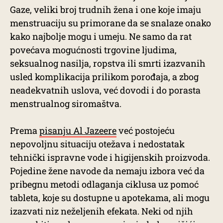
Gaze, veliki broj trudnih žena i one koje imaju
menstruaciju su primorane da se snalaze onako
kako najbolje mogu i umeju. Ne samo da rat
povećava mogućnosti trgovine ljudima,
seksualnog nasilja, ropstva ili smrti izazvanih
usled komplikacija prilikom porođaja, a zbog
neadekvatnih uslova, već dovodi i do porasta
menstrualnog siromaštva.
Prema
pisanju Al Jazeere
već postojeću
nepovoljnu situaciju otežava i nedostatak
tehnički ispravne vode i higijenskih proizvoda.
Pojedine žene navode da nemaju izbora već da
pribegnu metodi odlaganja ciklusa uz pomoć
tableta, koje su dostupne u apotekama, ali mogu
izazvati niz neželjenih efekata. Neki od njih