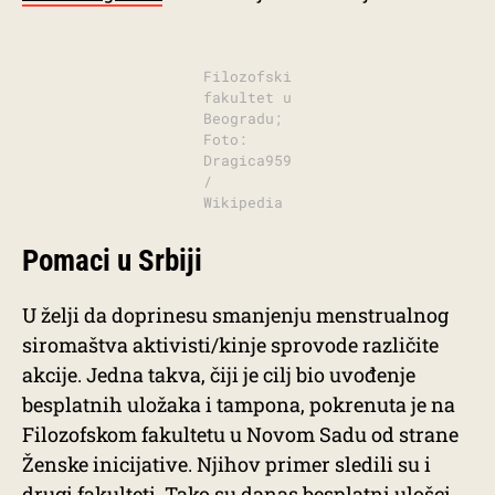
Filozofski
fakultet u
Beogradu;
Foto:
Dragica959
/
Wikipedia
Pomaci u Srbiji
U želji da doprinesu smanjenju menstrualnog
siromaštva aktivisti/kinje sprovode različite
akcije. Jedna takva, čiji je cilj bio uvođenje
besplatnih uložaka i tampona, pokrenuta je na
Filozofskom fakultetu u Novom Sadu od strane
Ženske inicijative. Njihov primer sledili su i
drugi fakulteti. Tako su danas besplatni ulošci