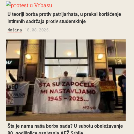
U teoriji borba protiv patrijarhata, u praksi korišćenje
intimnih sadržaja protiv studentkinje
Mašina
18.08.2025.
Šta je nama naša borba sada? U subotu obeležavanje
80. godišnjice osnivanja AFŽ Srbije