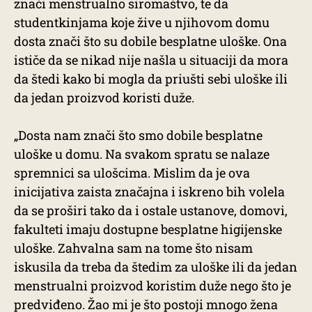
znači menstrualno siromaštvo, te da
studentkinjama koje žive u njihovom domu
dosta znači što su dobile besplatne uloške. Ona
ističe da se nikad nije našla u situaciji da mora
da štedi kako bi mogla da priušti sebi uloške ili
da jedan proizvod koristi duže.
„Dosta nam znači što smo dobile besplatne
uloške u domu. Na svakom spratu se nalaze
spremnici sa ulošcima. Mislim da je ova
inicijativa zaista značajna i iskreno bih volela
da se proširi tako da i ostale ustanove, domovi,
fakulteti imaju dostupne besplatne higijenske
uloške. Zahvalna sam na tome što nisam
iskusila da treba da štedim za uloške ili da jedan
menstrualni proizvod koristim duže nego što je
predviđeno. Žao mi je što postoji mnogo žena