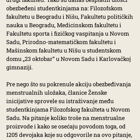
obezbeđeni studentkinjama na: Filozofskom
fakultetu u Beogradu i Nišu, Fakultetu političkih
nauka u Beogradu, Medicinskom fakultetu i
Fakultetu sporta i fizičkog vaspitanja u Novom
Sadu, Prirodno-matematičkom fakultetu i
Mašinskom fakultetu u Nišu u studentskom
domu „23 oktobar“ u Novom Sadu i Karlovačkoj
gimnaziji.
Pre nego što su pokrenule akciju obezbeđivanja
menstrualnih uložaka, članice Ženske
inicijative sprovele su istraživanje među
studentkinjama Filozofskog fakulteta u Novom
Sadu. Na pitanje koliko troše na menstrualne
proizvode i kako se osećaju povodom toga, od
1205 devojaka koje su odgovorile na ovo pitanje,