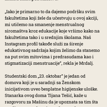
„Iako je primarno to da dajemo podršku svim
fakultetima koji žele da učestvuju u ovoj akciji,
mi utičemo na smanenje menstrualnog
siromaštva kroz edukacije koje vršimo kako na
fakultetima tako i u srednjim školama. Naš
Instagram profil takođe služi za širenje
edukativnog sadržaja kojim želimo da stanemo
na put svim mitovima i predrasudama kao i
stigmatizaciji menstruacije“, rekla je Mrdalj.
Studentski dom „23. oktobar“ je jedan od
domova koji je u saradnji sa Ženskom
inicijativom uveo besplatne higijenske uloške.
Stanarka ovog doma Tijana Tešić, kaže u
razgovoru za Mašinu da je upoznata sa tim šta