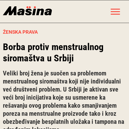
Skip
M
to
content
ŽENSKA PRAVA
Borba protiv menstrualnog
siromaštva u Srbiji
Veliki broj žena je suočen sa problemom
menstrualnog siromaštva koji nije individualni
već društveni problem. U Srbiji je aktivan sve
veći broj inicijativa koje su usmerene ka
rešavanju ovog problema kako smanjivanjem
poreza na menstrualne proizvode tako i kroz
obezbeđivanje besplatnih uložaka i tampona na