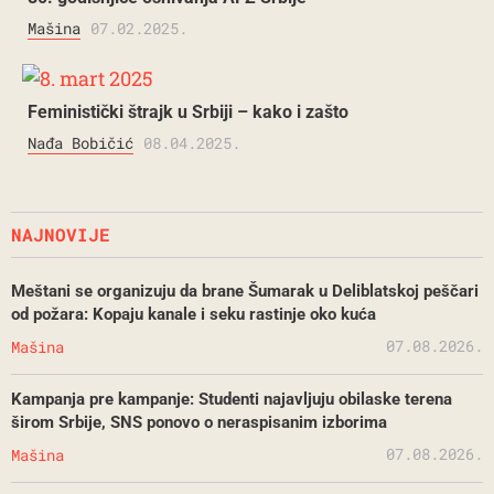
Mašina
07.02.2025.
Feministički štrajk u Srbiji – kako i zašto
Nađa Bobičić
08.04.2025.
NAJNOVIJE
Meštani se organizuju da brane Šumarak u Deliblatskoj peščari
od požara: Kopaju kanale i seku rastinje oko kuća
07.08.2026.
Mašina
Kampanja pre kampanje: Studenti najavljuju obilaske terena
širom Srbije, SNS ponovo o neraspisanim izborima
07.08.2026.
Mašina