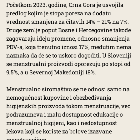
Početkom 2023. godine, Crna Gora je usvojila
predlog kojim je stopa poreza na dodatu
vrednost smanjena za čitavih 14% – 21% na 7%.
Druge zemlje poput Bosne i Hercegovine takođe
zagovaraju ideju promene, odnosno smanjenja
PDV-a, koja trenutno iznosi 17%, međutim nema
naznaka da će se to uskoro dogoditi. U Sloveniji
se menstrualni proizvodi oporezuju po stopi od
9,5%, a u Severnoj Makedoniji 18%.
Menstrualno siromaštvo se ne odnosi samo na
nemogućnost kupovine i obezbeđivanja
higijenskih proizvoda tokom menstruacije, već
podrazumeva i malu dostupnost edukacije o
menstrualnoj higijeni, kao i nedostupnost
lekova koji se koriste za bolove izazvane
menstruacijom.