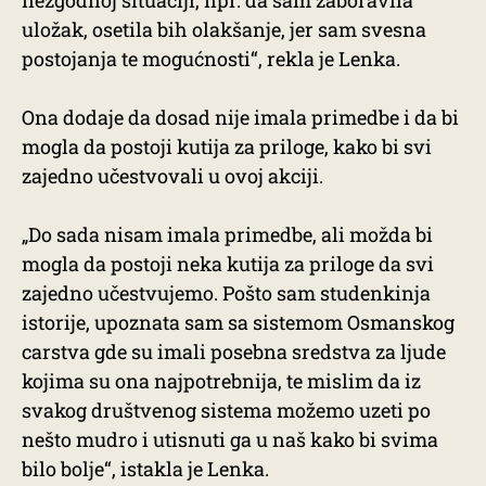
nezgodnoj situaciji, npr. da sam zaboravila
uložak, osetila bih olakšanje, jer sam svesna
postojanja te mogućnosti“, rekla je Lenka.
Ona dodaje da dosad nije imala primedbe i da bi
mogla da postoji kutija za priloge, kako bi svi
zajedno učestvovali u ovoj akciji.
„Do sada nisam imala primedbe, ali možda bi
mogla da postoji neka kutija za priloge da svi
zajedno učestvujemo. Pošto sam studenkinja
istorije, upoznata sam sa sistemom Osmanskog
carstva gde su imali posebna sredstva za ljude
kojima su ona najpotrebnija, te mislim da iz
svakog društvenog sistema možemo uzeti po
nešto mudro i utisnuti ga u naš kako bi svima
bilo bolje“, istakla je Lenka.