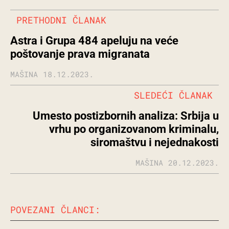
PRETHODNI ČLANAK
Astra i Grupa 484 apeluju na veće
poštovanje prava migranata
MAŠINA
18.12.2023.
SLEDEĆI ČLANAK
Umesto postizbornih analiza: Srbija u
vrhu po organizovanom kriminalu,
siromaštvu i nejednakosti
MAŠINA
20.12.2023.
POVEZANI ČLANCI: