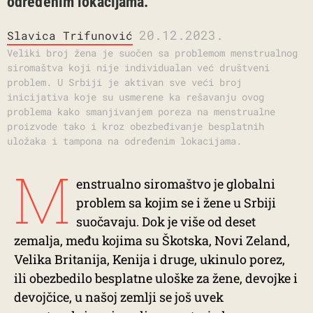
određenim lokacijama.
20.12.2023.
Slavica Trifunović
Veliki broj žena je suočen sa problemom menstrualnog
siromaštva koji nije individualan već društveni
problem. U Srbiji je aktivan sve veći broj
inicijativa koje su usmerene ka rešavanju ovog
problema kako smanjivanjem poreza na menstrualne
proizvode tako i kroz obezbeđivanje besplatnih
uložaka i tampona na određenim lokacijama.
M
enstrualno siromaštvo je globalni
problem sa kojim se i žene u Srbiji
suočavaju. Dok je više od deset
zemalja, među kojima su Škotska, Novi Zeland,
Velika Britanija, Kenija i druge, ukinulo porez,
ili obezbedilo besplatne uloške za žene, devojke i
devojčice, u našoj zemlji se još uvek