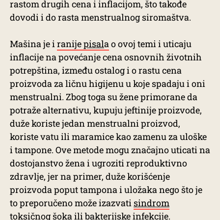
rastom drugih cena i inflacijom, što takođe
dovodi i do rasta menstrualnog siromaštva.
Mašina je i
ranije
pisal
a
o ovoj temi i uticaju
inflacije na povećanje cena osnovnih životnih
potrepština, između ostalog i o rastu cena
proizvoda za ličnu higijenu u koje spadaju i oni
menstrualni. Zbog toga su žene primorane da
potraže alternativu, kupuju jeftinije proizvode,
duže koriste jedan menstrualni proizvod,
koriste vatu ili maramice kao zamenu za uloške
i tampone. Ove metode mogu značajno uticati na
dostojanstvo žena i ugroziti reproduktivno
zdravlje, jer na primer, duže korišćenje
proizvoda poput tampona i uložaka nego što je
to preporučeno može izazvati
sindrom
toksičnog šoka
ili bakterijske infekcije.