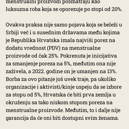
menstrualni proizvodi posmatraju kao
luksuzna roba koja se oporezuje po stopi od 20%.
Ovakva praksa nije samo pojava koja se beleži u
Srbiji već i u susednim državama među kojima
je Republika Hrvatska imala najviši porez na
dodatu vrednost (PDV) na menstrualne
proizvode od čak 25%. Pokrenuta je inicijativa
za smanjenje poreza na 5%, međutim ona nije
zaživela, a 2022. godine on je umanjen na 13%.
Borba za ovo pitanje još uvek traje, pa ukoliko
organizacije i aktivisti/kinje uspeju da se izbore
za stopu od 5%, Hrvatska će biti prva zemlja u
okruženju sa tako niskom stopom poreza na
menstrualne proizvode. Međutim, to i dalje nije
garancija da će oni biti dostupni svim ženama.