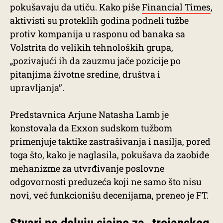
pokušavaju da utiču. Kako piše
Financial Times
,
aktivisti su proteklih godina podneli tužbe
protiv kompanija u rasponu od banaka sa
Volstrita do velikih tehnoloških grupa,
„pozivajući ih da zauzmu jače pozicije po
pitanjima životne sredine, društva i
upravljanja”.
Predstavnica Arjune Natasha Lamb je
konstovala da Exxon sudskom tužbom
primenjuje taktike zastrašivanja i nasilja, pored
toga što, kako je naglasila, pokušava da zaobiđe
mehanizme za utvrđivanje poslovne
odgovornosti preduzeća koji ne samo što nisu
novi, već funkcionišu decenijama, preneo je FT.