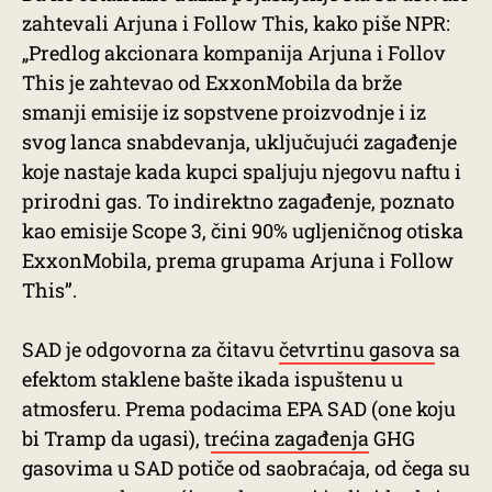
zahtevali Arjuna i Follow This, kako piše NPR:
„Predlog akcionara kompanija Arjuna i Follov
This je zahtevao od ExxonMobila da brže
smanji emisije iz sopstvene proizvodnje i iz
svog lanca snabdevanja, uključujući zagađenje
koje nastaje kada kupci spaljuju njegovu naftu i
prirodni gas. To indirektno zagađenje, poznato
kao emisije Scope 3, čini 90% ugljeničnog otiska
ExxonMobila, prema grupama Arjuna i Follow
This”.
SAD je odgovorna za čitavu
četvrtinu gasova
sa
efektom staklene bašte ikada ispuštenu u
atmosferu. Prema podacima EPA SAD (one koju
bi Tramp da ugasi), t
rećina zagađenja
GHG
gasovima u SAD potiče od saobraćaja, od čega su