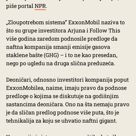
piše portal
NPR
.
„Zloupotrebom sistema” ExxonMobil naziva to
što su grupe investitora Arjuna i Follow This
više godina zaredom podnosile predloge da
naftna kompanija smanji emisije gasova
staklene bašte (GHG) – i to ne kao presedan,
nego po ugledu na druga slična preduzeća.
Deoničari, odnosno investitori kompanija poput
ExxonMobilea, naime, imaju pravo da podnose
predloge o kojima se diskutuje na godišnjim
sastancima deoničara. Ono na šta nemaju pravo
je da sličan predlog podnose više puta, što je
tehnikalija za koju se uhvatio naftni gigant.