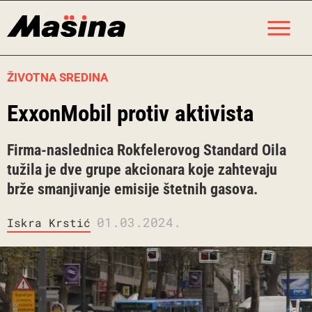
Skip
M
to
content
ŽIVOTNA SREDINA
ExxonMobil protiv aktivista
Firma-naslednica Rokfelerovog Standard Oila
tužila je dve grupe akcionara koje zahtevaju
brže smanjivanje emisije štetnih gasova.
01.03.2024.
Iskra Krstić