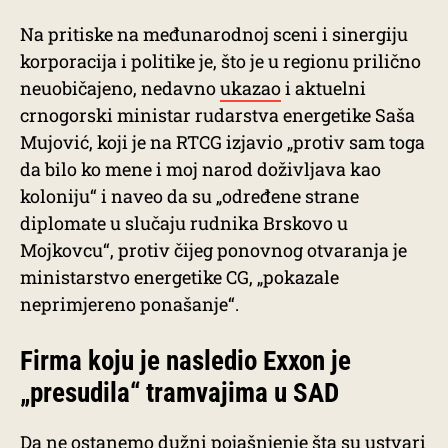
Na pritiske na međunarodnoj sceni i sinergiju
korporacija i politike je, što je u regionu prilično
neuobičajeno, nedavno
ukazao
i aktuelni
crnogorski ministar rudarstva energetike Saša
Mujović, koji je na RTCG izjavio „protiv sam toga
da bilo ko mene i moj narod doživljava kao
koloniju“ i naveo da su „određene strane
diplomate u slučaju rudnika Brskovo u
Mojkovcu“, protiv čijeg ponovnog otvaranja je
ministarstvo energetike CG, „pokazale
neprimjereno ponašanje“.
Firma koju je nasledio Exxon je
„presudila“ tramvajima u SAD
Da ne ostanemo dužni pojašnjenje šta su ustvari