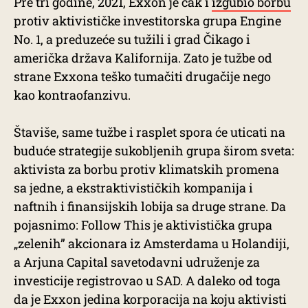
Pre tri godine, 2021, Exxon je čak i
izgubio borbu
protiv aktivističke investitorska grupa Engine
No. 1, a preduzeće su tužili i grad Čikago i
američka država Kalifornija. Zato je tužbe od
strane Exxona teško tumačiti drugačije nego
kao kontraofanzivu.
Štaviše, same tužbe i rasplet spora će uticati na
buduće strategije sukobljenih grupa širom sveta:
aktivista za borbu protiv klimatskih promena
sa jedne, a ekstraktivističkih kompanija i
naftnih i finansijskih lobija sa druge strane. Da
pojasnimo: Follow This je aktivistička grupa
„zelenih” akcionara iz Amsterdama u Holandiji,
a Arjuna Capital savetodavni udruženje za
investicije registrovao u SAD. A daleko od toga
da je Exxon jedina korporacija na koju aktivisti