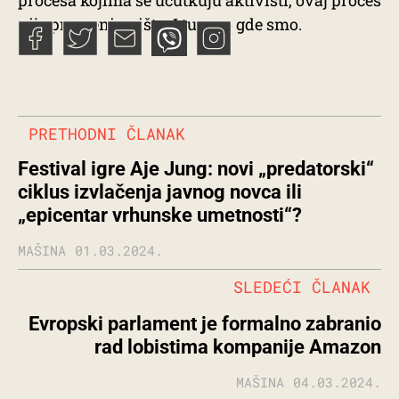
nije promenio ništa. I tu smo gde smo.
PRETHODNI ČLANAK
Festival igre Aje Jung: novi „predatorski“
ciklus izvlačenja javnog novca ili
„epicentar vrhunske umetnosti“?
MAŠINA
01.03.2024.
SLEDEĆI ČLANAK
Evropski parlament je formalno zabranio
rad lobistima kompanije Amazon
MAŠINA
04.03.2024.