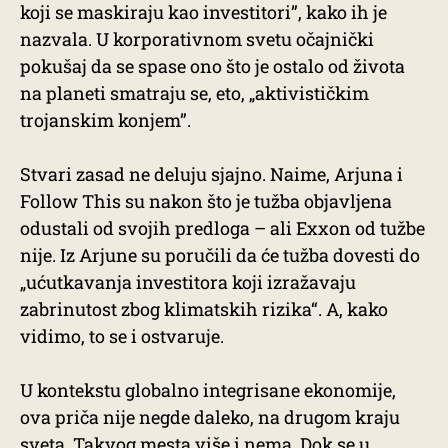
koji se maskiraju kao investitori”, kako ih je
nazvala. U korporativnom svetu očajnički
pokušaj da se spase ono što je ostalo od života
na planeti smatraju se, eto, „aktivističkim
trojanskim konjem”.
Stvari zasad ne deluju sjajno. Naime, Arjuna i
Follow This su nakon što je tužba objavljena
odustali od svojih predloga – ali Exxon od tužbe
nije. Iz Arjune su poručili da će tužba dovesti do
„ućutkavanja investitora koji izražavaju
zabrinutost zbog klimatskih rizika“. A, kako
vidimo, to se i ostvaruje.
U kontekstu globalno integrisane ekonomije,
ova priča nije negde daleko, na drugom kraju
sveta. Takvog mesta više i nema. Dok se u