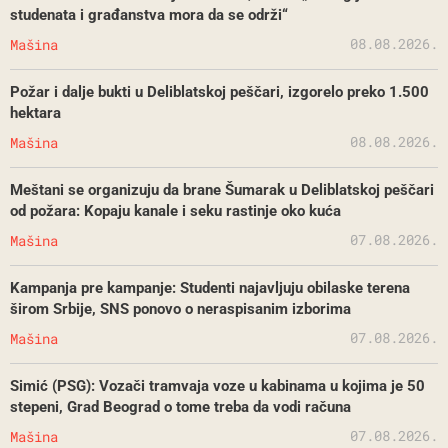
studenata i građanstva mora da se održi“
08.08.2026.
Mašina
Požar i dalje bukti u Deliblatskoj peščari, izgorelo preko 1.500
hektara
08.08.2026.
Mašina
Meštani se organizuju da brane Šumarak u Deliblatskoj peščari
od požara: Kopaju kanale i seku rastinje oko kuća
07.08.2026.
Mašina
Kampanja pre kampanje: Studenti najavljuju obilaske terena
širom Srbije, SNS ponovo o neraspisanim izborima
07.08.2026.
Mašina
Simić (PSG): Vozači tramvaja voze u kabinama u kojima je 50
stepeni, Grad Beograd o tome treba da vodi računa
07.08.2026.
Mašina