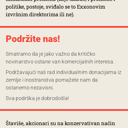
politike, postoje, sviđalo se to Exxonovim
izvršnim direktorima ili ne).
Podržite nas!
Smatramo da je jako važno da kritičko
novinarstvo ostane van komercijalnih interesa.
Podržavajući naš rad individualnim donacijama iz
zemlje i inostranstva pomažete nam da
ostanemo nezavisni.
Sva podrška je dobrodošla!
Štaviše, akcionari su na konzervativan način