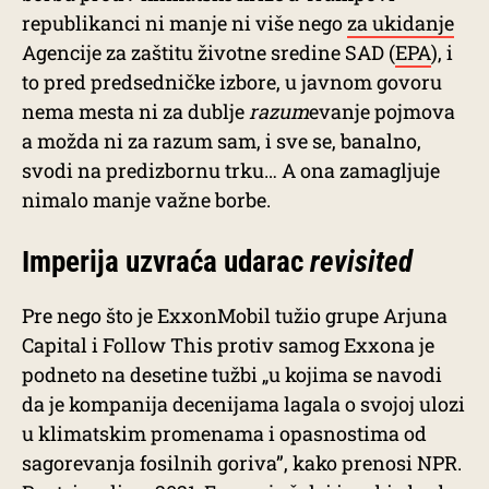
republikanci ni manje ni više nego
za ukidanje
Agencije za zaštitu životne sredine SAD (
EPA
), i
to pred predsedničke izbore, u javnom govoru
nema mesta ni za dublje
razum
evanje pojmova
a možda ni za razum sam, i sve se, banalno,
svodi na predizbornu trku… A ona zamagljuje
nimalo manje važne borbe.
Imperija uzvraća udarac
revisited
Pre nego što je ExxonMobil tužio grupe Arjuna
Capital i Follow This protiv samog Exxona je
podneto na desetine tužbi „u kojima se navodi
da je kompanija decenijama lagala o svojoj ulozi
u klimatskim promenama i opasnostima od
sagorevanja fosilnih goriva”, kako prenosi NPR.