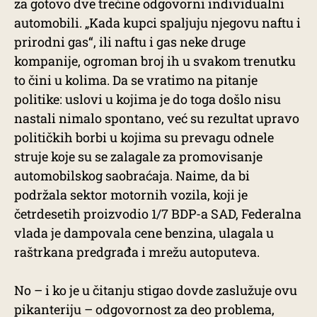
za gotovo dve trećine odgovorni individualni
automobili. „Kada kupci spaljuju njegovu naftu i
prirodni gas“, ili naftu i gas neke druge
kompanije, ogroman broj ih u svakom trenutku
to čini u kolima. Da se vratimo na pitanje
politike: uslovi u kojima je do toga došlo nisu
nastali nimalo spontano, već su rezultat upravo
političkih borbi u kojima su prevagu odnele
struje koje su se zalagale za promovisanje
automobilskog saobraćaja. Naime, da bi
podržala sektor motornih vozila, koji je
četrdesetih proizvodio 1/7 BDP-a SAD, Federalna
vlada je dampovala cene benzina, ulagala u
raštrkana predgrađa i mrežu autoputeva.
No – i ko je u čitanju stigao dovde zaslužuje ovu
pikanteriju – odgovornost za deo problema,