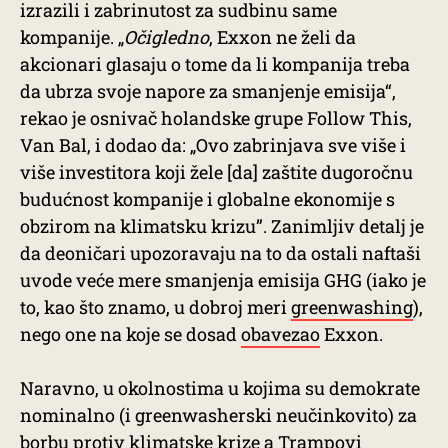
izrazili i zabrinutost za sudbinu same
kompanije. „
Očigledno
, Exxon ne želi da
akcionari glasaju o tome da li kompanija treba
da ubrza svoje napore za smanjenje emisija“,
rekao je osnivač holandske grupe Follow This,
Van Bal, i dodao da: „Ovo zabrinjava sve više i
više investitora koji žele [da] zaštite dugoročnu
budućnost kompanije i globalne ekonomije s
obzirom na klimatsku krizu”. Zanimljiv detalj je
da deoničari upozoravaju na to da ostali naftaši
uvode veće mere smanjenja emisija GHG (iako je
to, kao što znamo, u dobroj meri
greenwashing
),
nego one na koje se dosad
obavezao
Exxon.
Naravno, u okolnostima u kojima su demokrate
nominalno (i greenwasherski neučinkovito) za
borbu protiv klimatske krize a Trampovi