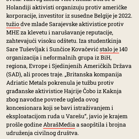
Holandiji aktivisti organizuju protiv američke
korporacije, investitor iz susedne Belgije je 2022.
tužio
dve mlade Sarajevske aktivistice protiv
MHE za klevetu i narušavanje reputacije,
zahtevajući visoku odštetu. Iza studentkinja
Sare Tuševljak i Sunčice Kovačević
stalo je
140
organizacija i neformalnih grupa iz BiH,
regiona, Evrope i Sjedinjenih Američkih Država
(SAD), ali proces traje. „Britanska kompanija
Adriatic Metals pokrenula je tužbu protiv
građanske aktivistice Hajrije Čobo iz Kaknja
zbog navodne povrede ugleda ovog
koncesionara koji se bavi istraživanjem i
eksploatacijom ruda u Varešu“, javio je krajem
prošle godine
AbrašMedia
a saopštila i brojna
udruženja civilnog društva.