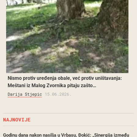
Nismo protiv uređenja obale, već protiv uništavanja:
Meštani iz Malog Zvornika pitaju zašto…
Darija Stjepic
15.06.2026.
NAJNOVIJE
Godinu dana nakon nasilja u Vrbasu, Đokić: „Sinergija između