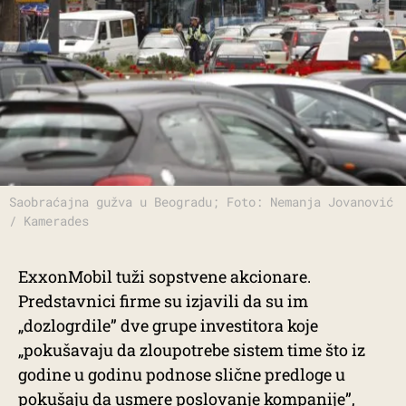
Saobraćajna gužva u Beogradu; Foto: Nemanja Jovanović
/ Kamerades
ExxonMobil tuži sopstvene akcionare.
Predstavnici firme su izjavili da su im
„dozlogrdile” dve grupe investitora koje
„pokušavaju da zloupotrebe sistem time što iz
godine u godinu podnose slične predloge u
pokušaju da usmere poslovanje kompanije”,