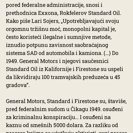
pored federalne administracije, snosi i
prethodnica Exxona, Rokfelerov Standard Oil.
Kako piše Lari Sojers, „Upotrebljavajući svoju
orgomnu tržišnu moć, monopolni kapital je,
često koristeći ilegalne i sumnjive metode,
iznudio potpunu zavisnost saobraćajnog
sistema SAD od automobila i kamiona. (…) Do
1949. General Motors i njegovi saučesnici
Standard Oil iz Kalifornije i Firestone su uspeli
da likvidiraju 100 tramvajskih preduzeća u 45
gradova”.
General Motors, Standard i Firestone su, štaviše,
pred federalnim sudom u Čikagu 1949. osuđeni
za kriminalnu konspiraciju… I osuđeni na
kaznu od smešnih 5000 dolara. Za razliku od
procesa kojima se ućutkuju aktivisti, ovaj proces