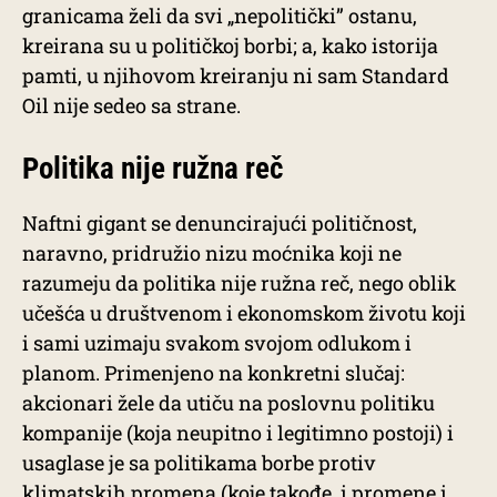
granicama želi da svi „nepolitički” ostanu,
kreirana su u političkoj borbi; a, kako istorija
pamti, u njihovom kreiranju ni sam Standard
Oil nije sedeo sa strane.
Politika nije ružna reč
Naftni gigant se denuncirajući političnost,
naravno, pridružio nizu moćnika koji ne
razumeju da politika nije ružna reč, nego oblik
učešća u društvenom i ekonomskom životu koji
i sami uzimaju svakom svojom odlukom i
planom. Primenjeno na konkretni slučaj:
akcionari žele da utiču na poslovnu politiku
kompanije (koja neupitno i legitimno postoji) i
usaglase je sa politikama borbe protiv
klimatskih promena (koje takođe, i promene i