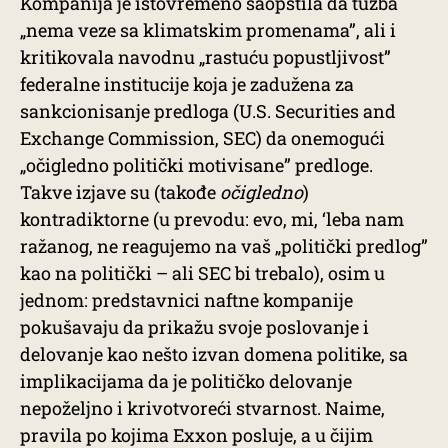
Kompanija je istovremeno saopštila da tužba
„nema veze sa klimatskim promenama”, ali i
kritikovala navodnu „rastuću popustljivost”
federalne institucije koja je zadužena za
sankcionisanje predloga (U.S. Securities and
Exchange Commission, SEC) da onemogući
„očigledno politički motivisane” predloge.
Takve izjave su (takođe
očigledno
)
kontradiktorne (u prevodu: evo, mi, ‘leba nam
ražanog, ne reagujemo na vaš „politički predlog”
kao na politički – ali SEC bi trebalo), osim u
jednom: predstavnici naftne kompanije
pokušavaju da prikažu svoje poslovanje i
delovanje kao nešto izvan domena politike, sa
implikacijama da je političko delovanje
nepoželjno i krivotvoreći stvarnost. Naime,
pravila po kojima Exxon posluje, a u čijim