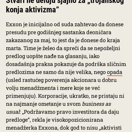
Stvari ne deluju sjajno za „trojanskog
konja aktivizma”
Exxon je inicijalno od suda zahtevao da donese
presudu pre godišnjeg sastanka deoničara
zakazanog za maj, to jest da je donese do kraja
marta. Time je želeo da spreči da se nepoželjni
predlog uopšte nađe na glasanju, iako
dosadašnja praksa pokazuje da podrška sličnim
predlozima ne samo da nije velika, nego
opada
(usled rastućeg poverenja akcionara u dobru
volju menadžmenta i mere koje se već
primenjuju). Korporacije, ukratko, ne pristaju ni
na najmanje ometanje u svom
business as
usual
: „Podržavamo pravo investitora da daju
predloge“, rekla je visokopozicionirana
menadžerka Exxona, dok god to nisu „aktivisti