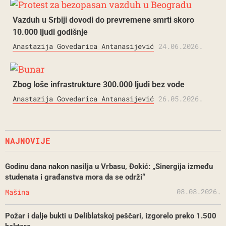
Vazduh u Srbiji dovodi do prevremene smrti skoro
10.000 ljudi godišnje
Anastazija Govedarica Antanasijević
24.06.2026.
Zbog loše infrastrukture 300.000 ljudi bez vode
Anastazija Govedarica Antanasijević
26.05.2026.
NAJNOVIJE
Godinu dana nakon nasilja u Vrbasu, Đokić: „Sinergija između
studenata i građanstva mora da se održi“
08.08.2026.
Mašina
Požar i dalje bukti u Deliblatskoj peščari, izgorelo preko 1.500