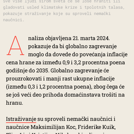
Sve više ljudi širom sveta će se loše hraniti ili
gladovati usled klimatske krize i tpolotnih talasa,
pokazuje straživanje koje su sproveli nemački
naučnici.
A
naliza objavljena 21. marta 2024.
pokazuje da bi globalno zagrevanje
moglo da dovede do povećanja inflacije
cena hrane za između 0,9 i 3,2 procentna poena
godišnje do 2035. Globalno zagrevanje će
prouzrokovati i manji rast ukupne inflacije
(između 0,3 i 1,2 procentna poena), zbog čega će
se još veći deo prihoda domaćinstava trošiti na
hranu.
Istraživanje
su sproveli nemački naučnici i
naučnice Maksimilijan Koc, Friderike Kuik,