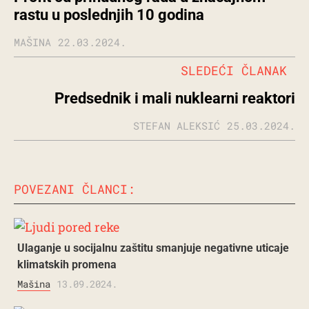
rastu u poslednjih 10 godina
MAŠINA
22.03.2024.
SLEDEĆI ČLANAK
Predsednik i mali nuklearni reaktori
STEFAN ALEKSIĆ
25.03.2024.
POVEZANI ČLANCI:
Ulaganje u socijalnu zaštitu smanjuje negativne uticaje
klimatskih promena
Mašina
13.09.2024.