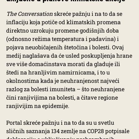
The Conversation
skreće pažnju i na to da se
inflaciju koja potiče od klimatskih promena
direktno uzrokuju promene godišnjih doba
(odnosno režima temperatura i padavina) i
pojava neuobičajenih štetočina i bolesti. Ovaj
medij naglašava da će usled poskupljenja hrane
sve više domaćinstava morati da gladuje ili
štedi na hranljivim namirnicama, i to u
okolnostima kada je neuhranjenost najveći
razlog za bolesti imuniteta – što neuhranjene
čini ranjivijima na bolesti, a čitave regione
ranjivijim na epidemije.
Portal skreće pažnju i na to da su u svetlu
sličnih saznanja 134 zemlje na COP28 potpisale