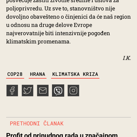
posvećuje zaštiti životne sredine i uslova za
poljoprivredu. Uz sve to, stanovništvo nije
dovoljno obavešteno o činjenici da će naš region
u odnosu na druge delove Evrope
najverovatnije biti intenzivnije pogođen
klimatskim promenama.
I.K.
TAGS
COP28
HRANA
KLIMATSKA KRIZA
PRETHODNI ČLANAK
Profit od prinudnog rada u značajnom