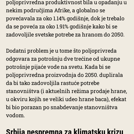
poljoprivredna produktivnost bila u opadanju u
nekim područjima Afrike, a globalno se
povećavala za oko 1.14% godišnje, dok je trebalo
da se poveća za oko 1.91% godišnje kako bi se
zadovoljile svetske potrebe za hranom do 2050.
Dodatni problem je u tome što poljoprivreda
odgovara za potrošnju dve trećine od ukupne
potrošnje pijaće vode na svetu. Kada bi se
poljoprivredna proizvodnja do 2050. duplirala
da bi tako zadovoljila rastuće potrebe
stanovništva (i aktuelnih režima prodaje hrane,
u okviru kojih se veliki udeo hrane baca), efekat
bi bio porazan po snabdevanje stanovništva
vodom.
Srbija nespremna za klimatsku krizu