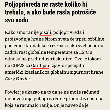
Poljoprivreda ne raste koliko bi
trebalo, a ako bude rasla potrošiće
svu vodu
Kako smo ranije
pisali
, poljoprivreda i
proizvodnja hrane širom sveta će trpeti ozbiljne
posledice klimatske krize čak i ako svet uspe da
zadrži rast globalne temperature za 1.5°C u
odnosu na predindustrijski nivo. Ovo je tokom
na COP28 za
Gardijan
izjavio specijalni
američki izaslanik za globalnu sigurnost hrane
Cary Fowler
.
Fowler je ukazao na to da se ne može računati
na povećanja poljoprivredne produktivnosti na
koja se računalo ranije. On je naveo da je