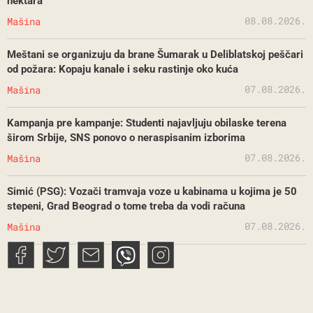
hektara
08.08.2026.
Mašina
Meštani se organizuju da brane Šumarak u Deliblatskoj peščari
od požara: Kopaju kanale i seku rastinje oko kuća
07.08.2026.
Mašina
Kampanja pre kampanje: Studenti najavljuju obilaske terena
širom Srbije, SNS ponovo o neraspisanim izborima
07.08.2026.
Mašina
Simić (PSG): Vozači tramvaja voze u kabinama u kojima je 50
stepeni, Grad Beograd o tome treba da vodi računa
07.08.2026.
Mašina