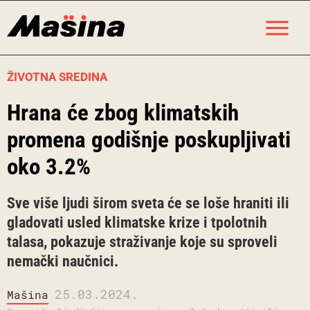
Skip
M
to
content
ŽIVOTNA SREDINA
Hrana će zbog klimatskih
promena godišnje poskupljivati
oko 3.2%
Sve više ljudi širom sveta će se loše hraniti ili
gladovati usled klimatske krize i tpolotnih
talasa, pokazuje straživanje koje su sproveli
nemački naučnici.
25.03.2024.
Mašina