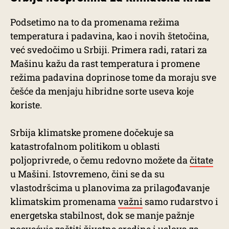
Podsetimo na to da promenama režima
temperatura i padavina, kao i novih štetočina,
već svedočimo u Srbiji. Primera radi, ratari za
Mašinu kažu da rast temperatura i promene
režima padavina doprinose tome da moraju sve
češće da menjaju hibridne sorte useva koje
koriste.
Srbija klimatske promene dočekuje sa
katastrofalnom politikom u oblasti
poljoprivrede, o čemu redovno možete da
čitate
u Mašini. Istovremeno, čini se da su
vlastodršcima u planovima za prilagođavanje
klimatskim promenama
važni
samo rudarstvo i
energetska stabilnost, dok se manje pažnje