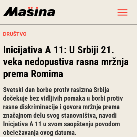
Skip
M
to
content
DRUŠTVO
Inicijativa A 11: U Srbiji 21.
veka nedopustiva rasna mržnja
prema Romima
Svetski dan borbe protiv rasizma Srbija
dočekuje bez vidljivih pomaka u borbi protiv
rasne diskriminacije i govora mržnje prema
značajnom delu svog stanovništva, navodi
Inicjativa A 11 u svom saopštenju povodom
obeležavanja ovog datuma.