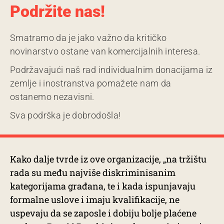
Podržite nas!
Smatramo da je jako važno da kritičko
novinarstvo ostane van komercijalnih interesa.
Podržavajući naš rad individualnim donacijama iz
zemlje i inostranstva pomažete nam da
ostanemo nezavisni.
Sva podrška je dobrodošla!
Kako dalje tvrde iz ove organizacije, „na tržištu
rada su među najviše diskriminisanim
kategorijama građana, te i kada ispunjavaju
formalne uslove i imaju kvalifikacije, ne
uspevaju da se zaposle i dobiju bolje plaćene