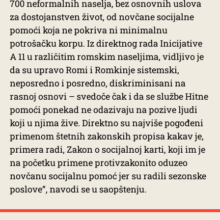
700 neformalnih naselja, bez osnovnih uslova
za dostojanstven život, od novčane socijalne
pomoći koja ne pokriva ni minimalnu
potrošačku korpu. Iz direktnog rada Inicijative
A 11 u različitim romskim naseljima, vidljivo je
da su upravo Romi i Romkinje sistemski,
neposredno i posredno, diskriminisani na
rasnoj osnovi – svedoče čak i da se službe Hitne
pomoći ponekad ne odazivaju na pozive ljudi
koji u njima žive. Direktno su najviše pogođeni
primenom štetnih zakonskih propisa kakav je,
primera radi, Zakon o socijalnoj karti, koji im je
na početku primene protivzakonito oduzeo
novčanu socijalnu pomoć jer su radili sezonske
poslove“, navodi se u saopštenju.