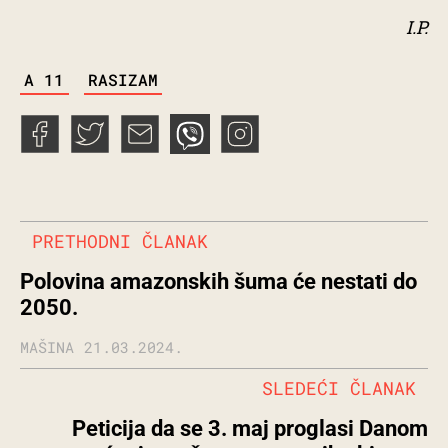
I.P.
TAGS
A 11
RASIZAM
PRETHODNI ČLANAK
Polovina amazonskih šuma će nestati do
2050.
MAŠINA
21.03.2024.
SLEDEĆI ČLANAK
Peticija da se 3. maj proglasi Danom