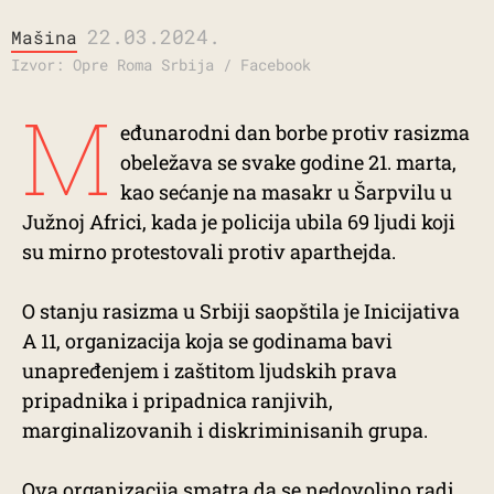
22.03.2024.
Mašina
Izvor: Opre Roma Srbija / Facebook
M
eđunarodni dan borbe protiv rasizma
obeležava se svake godine 21. marta,
kao sećanje na masakr u Šarpvilu u
Južnoj Africi, kada je policija ubila 69 ljudi koji
su mirno protestovali protiv aparthejda.
O stanju rasizma u Srbiji saopštila je Inicijativa
A 11, organizacija koja se godinama bavi
unapređenjem i zaštitom ljudskih prava
pripadnika i pripadnica ranjivih,
marginalizovanih i diskriminisanih grupa.
Ova organizacija smatra da se nedovoljno radi