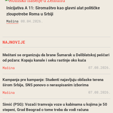
Inicijativa A 11: Siromaštvo kao glavni alat političke
zloupotrebe Roma u Srbiji
Mašina
08.04.2026.
NAJNOVIJE
Meštani se organizuju da brane Šumarak u Deliblatskoj peščari
od požara: Kopaju kanale i seku rastinje oko kuća
07.08.2026.
Mašina
Kampanja pre kampanje: Studenti najavljuju obilaske terena
širom Srbije, SNS ponovo o neraspisanim izborima
07.08.2026.
Mašina
Simić (PSG): Vozači tramvaja voze u kabinama u kojima je 50
stepeni, Grad Beograd o tome treba da vodi računa