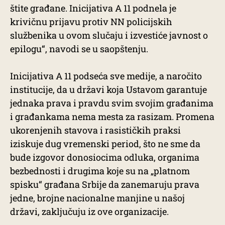
štite građane. Inicijativa A 11 podnela je
krivičnu prijavu protiv NN policijskih
službenika u ovom slučaju i izvestiće javnost o
epilogu“, navodi se u saopštenju.
Inicijativa A 11 podseća sve medije, a naročito
institucije, da u državi koja Ustavom garantuje
jednaka prava i pravdu svim svojim građanima
i građankama nema mesta za rasizam. Promena
ukorenjenih stavova i rasističkih praksi
iziskuje dug vremenski period, što ne sme da
bude izgovor donosiocima odluka, organima
bezbednosti i drugima koje su na „platnom
spisku“ građana Srbije da zanemaruju prava
jedne, brojne nacionalne manjine u našoj
državi, zaključuju iz ove organizacije.