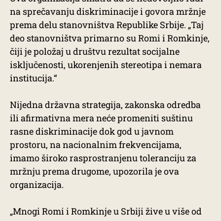
na sprečavanju diskriminacije i govora mržnje
prema delu stanovništva Republike Srbije. „Taj
deo stanovništva primarno su Romi i Romkinje,
čiji je položaj u društvu rezultat socijalne
isključenosti, ukorenjenih stereotipa i nemara
institucija.“
Nijedna državna strategija, zakonska odredba
ili afirmativna mera neće promeniti suštinu
rasne diskriminacije dok god u javnom
prostoru, na nacionalnim frekvencijama,
imamo široko rasprostranjenu toleranciju za
mržnju prema drugome, upozorila je ova
organizacija.
„Mnogi Romi i Romkinje u Srbiji žive u više od