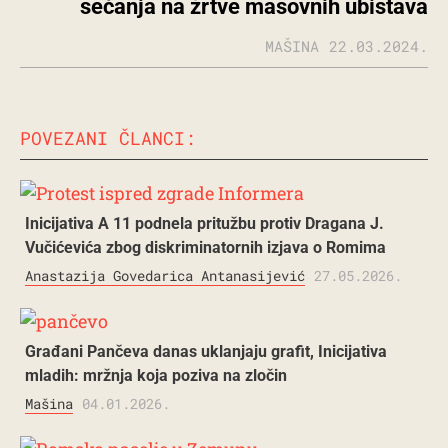
sećanja na žrtve masovnih ubistava
MAŠINA
22.03.2024.
POVEZANI ČLANCI:
Inicijativa A 11 podnela pritužbu protiv Dragana J.
Vučićevića zbog diskriminatornih izjava o Romima
Anastazija Govedarica Antanasijević
27.05.2026.
Građani Pančeva danas uklanjaju grafit, Inicijativa
mladih: mržnja koja poziva na zločin
Mašina
04.01.2026.