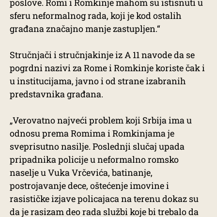
poslove. Romi i Romkinje mahom su istisnuti u
sferu neformalnog rada, koji je kod ostalih
građana značajno manje zastupljen.“
Stručnjači i stručnjakinje iz A 11 navode da se
pogrdni nazivi za Rome i Romkinje koriste čak i
u institucijama, javno i od strane izabranih
predstavnika građana.
„Verovatno najveći problem koji Srbija ima u
odnosu prema Romima i Romkinjama je
sveprisutno nasilje. Poslednji slučaj upada
pripadnika policije u neformalno romsko
naselje u Vuka Vrčevića, batinanje,
postrojavanje dece, oštećenje imovine i
rasističke izjave policajaca na terenu dokaz su
da je rasizam deo rada službi koje bi trebalo da