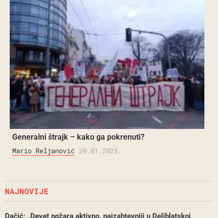
Generalni štrajk – kako ga pokrenuti?
Mario Reljanović
20.01.2025.
NAJNOVIJE
Dačić: „Devet požara aktivno, najzahtevniji u Deliblatskoj