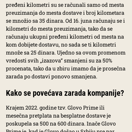
pređeni kilometri su se računali samo od mesta
preuzimanja do mesta dostave i broj kilometara
se množio sa 35 dinara. Od 16. juna računaju se i
kilometri do mesta preuzimanja, tako da se
računaju ukupni pređeni kilometri od mesta na
kom dobijete dostavu, no sada se ti kilometri
množe sa 25 dinara. Ujedno sa ovom promenom
vredosti svih „izazova“ smanjeni su za 50%
procenata, tako da u zbiru imamo da je prosečna
zarada po dostavi ponovo smanjena.
Kako se povećava zarada kompanije?
Krajem 2022. godine tzv. Glovo Prime ili
mesečna pretplata na besplatne dostave je
poskupela sa 500 na 600 dinara. Inače Glovo
Prime je, kad je Glovo došao u Srbiju pre par