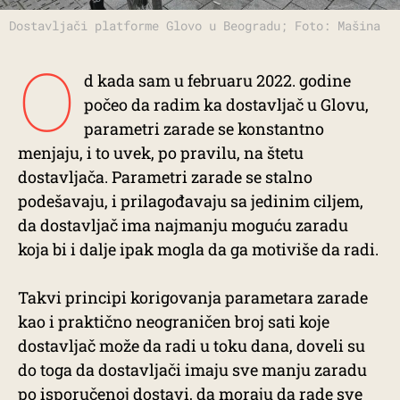
Dostavljači platforme Glovo u Beogradu; Foto: Mašina
O
d kada sam u februaru 2022. godine
počeo da radim ka dostavljač u Glovu,
parametri zarade se konstantno
menjaju, i to uvek, po pravilu, na štetu
dostavljača. Parametri zarade se stalno
podešavaju, i prilagođavaju sa jedinim ciljem,
da dostavljač ima najmanju moguću zaradu
koja bi i dalje ipak mogla da ga motiviše da radi.
Takvi principi korigovanja parametara zarade
kao i praktično neograničen broj sati koje
dostavljač može da radi u toku dana, doveli su
do toga da dostavljači imaju sve manju zaradu
po isporučenoj dostavi, da moraju da rade sve