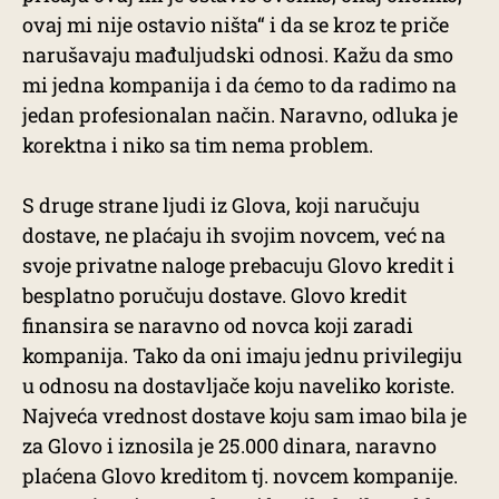
ovaj mi nije ostavio ništa“ i da se kroz te priče
narušavaju mađuljudski odnosi. Kažu da smo
mi jedna kompanija i da ćemo to da radimo na
jedan profesionalan način. Naravno, odluka je
korektna i niko sa tim nema problem.
S druge strane ljudi iz Glova, koji naručuju
dostave, ne plaćaju ih svojim novcem, već na
svoje privatne naloge prebacuju Glovo kredit i
besplatno poručuju dostave. Glovo kredit
finansira se naravno od novca koji zaradi
kompanija. Tako da oni imaju jednu privilegiju
u odnosu na dostavljače koju naveliko koriste.
Najveća vrednost dostave koju sam imao bila je
za Glovo i iznosila je 25.000 dinara, naravno
plaćena Glovo kreditom tj. novcem kompanije.