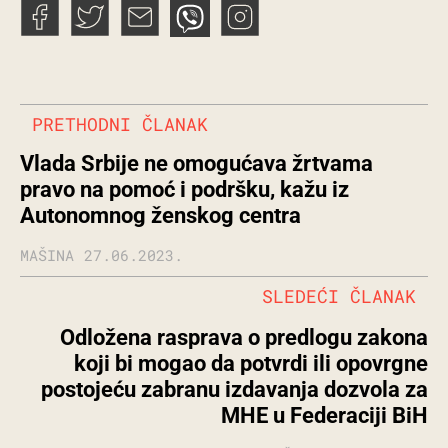
PRETHODNI ČLANAK
Vlada Srbije ne omogućava žrtvama
pravo na pomoć i podršku, kažu iz
Autonomnog ženskog centra
MAŠINA
27.06.2023.
SLEDEĆI ČLANAK
Odložena rasprava o predlogu zakona
koji bi mogao da potvrdi ili opovrgne
postojeću zabranu izdavanja dozvola za
MHE u Federaciji BiH