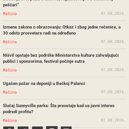
peščari“
07.08.2026.
Mašina
Izmene zakona o obrazovanju: Otkaz i zbog jedne rečenice, a
30 odsto prosvetara radi na određeno
07.08.2026.
Mašina
Nišvil opstaje bez podrške Ministarstva kulture zahvaljujući
publici i sponzorima, festival počinje sutra
07.08.2026.
Mašina
Ugašen požar na deponiji u Bačkoj Palanci
07.08.2026.
Mašina
Slučaj Sunnyville parka: Šta preostaje kad se javni interes
podredi profitu?
07.08.2026.
Mašina