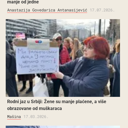
manje od jedne
Anastazija Govedarica Antanasijević
17.07.2026.
Rodni jaz u Srbiji: Žene su manje plaćene, a više
obrazovane od muškaraca
Mašina
17.03.2026.