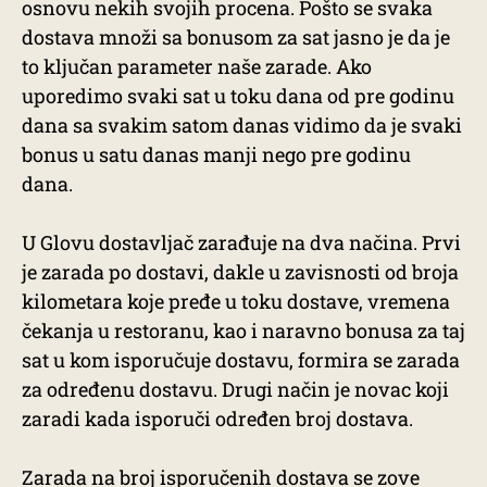
osnovu nekih svojih procena. Pošto se svaka
dostava množi sa bonusom za sat jasno je da je
to ključan parameter naše zarade. Ako
uporedimo svaki sat u toku dana od pre godinu
dana sa svakim satom danas vidimo da je svaki
bonus u satu danas manji nego pre godinu
dana.
U Glovu dostavljač zarađuje na dva načina. Prvi
je zarada po dostavi, dakle u zavisnosti od broja
kilometara koje pređe u toku dostave, vremena
čekanja u restoranu, kao i naravno bonusa za taj
sat u kom isporučuje dostavu, formira se zarada
za određenu dostavu. Drugi način je novac koji
zaradi kada isporuči određen broj dostava.
Zarada na broj isporučenih dostava se zove