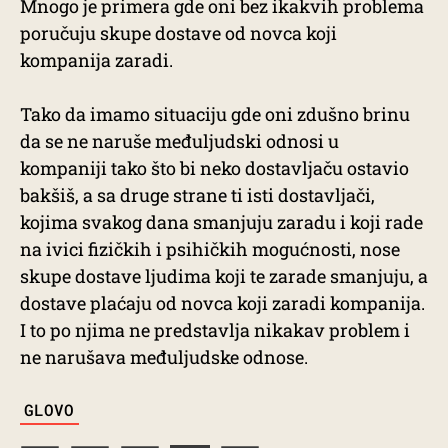
Mnogo je primera gde oni bez ikakvih problema
poručuju skupe dostave od novca koji
kompanija zaradi.
Tako da imamo situaciju gde oni zdušno brinu
da se ne naruše međuljudski odnosi u
kompaniji tako što bi neko dostavljaču ostavio
bakšiš, a sa druge strane ti isti dostavljači,
kojima svakog dana smanjuju zaradu i koji rade
na ivici fizičkih i psihičkih mogućnosti, nose
skupe dostave ljudima koji te zarade smanjuju, a
dostave plaćaju od novca koji zaradi kompanija.
I to po njima ne predstavlja nikakav problem i
ne narušava međuljudske odnose.
TAGS
GLOVO