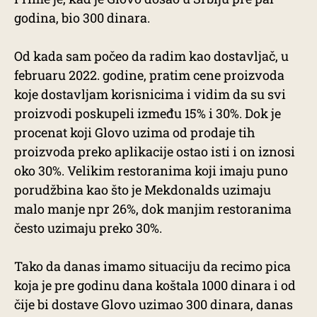
godina, bio 300 dinara.
Od kada sam počeo da radim kao dostavljač, u
februaru 2022. godine, pratim cene proizvoda
koje dostavljam korisnicima i vidim da su svi
proizvodi poskupeli između 15% i 30%. Dok je
procenat koji Glovo uzima od prodaje tih
proizvoda preko aplikacije ostao isti i on iznosi
oko 30%. Velikim restoranima koji imaju puno
porudžbina kao što je Mekdonalds uzimaju
malo manje npr 26%, dok manjim restoranima
često uzimaju preko 30%.
Tako da danas imamo situaciju da recimo pica
koja je pre godinu dana koštala 1000 dinara i od
čije bi dostave Glovo uzimao 300 dinara, danas