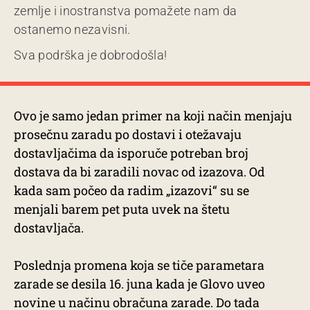
zemlje i inostranstva pomažete nam da
ostanemo nezavisni.
Sva podrška je dobrodošla!
Ovo je samo jedan primer na koji način menjaju
prosečnu zaradu po dostavi i otežavaju
dostavljačima da isporuče potreban broj
dostava da bi zaradili novac od izazova. Od
kada sam počeo da radim „izazovi“ su se
menjali barem pet puta uvek na štetu
dostavljača.
Poslednja promena koja se tiče parametara
zarade se desila 16. juna kada je Glovo uveo
novine u načinu obračuna zarade. Do tada