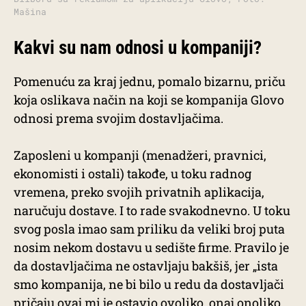
Mašina
Kakvi su nam odnosi u kompaniji?
Pomenuću za kraj jednu, pomalo bizarnu, priču
koja oslikava način na koji se kompanija Glovo
odnosi prema svojim dostavljačima.
Zaposleni u kompanji (menadžeri, pravnici,
ekonomisti i ostali) takođe, u toku radnog
vremena, preko svojih privatnih aplikacija,
naručuju dostave. I to rade svakodnevno. U toku
svog posla imao sam priliku da veliki broj puta
nosim nekom dostavu u sedište firme. Pravilo je
da dostavljačima ne ostavljaju bakšiš, jer „ista
smo kompanija, ne bi bilo u redu da dostavljači
pričaju ovaj mi je ostavio ovoliko, onaj onoliko,