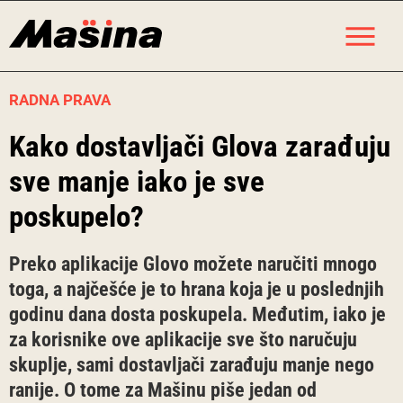
Skip
M
to
content
RADNA PRAVA
Kako dostavljači Glova zarađuju
sve manje iako je sve
poskupelo?
Preko aplikacije Glovo možete naručiti mnogo
toga, a najčešće je to hrana koja je u poslednjih
godinu dana dosta poskupela. Međutim, iako je
za korisnike ove aplikacije sve što naručuju
skuplje, sami dostavljači zarađuju manje nego
ranije. O tome za Mašinu piše jedan od