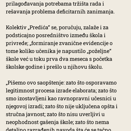
prilagođavanja potrebama tržišta rada i
rešavanja problema deficitarnih zanimanja.
Kolektiv „Predića“ se, poručuju, zalaže i za
podsticajno posredništvo između škola i
privrede; „formiranje zvanične evidencije o
tome koliko učenika je napustilo „poželjne“
škole već u toku prva dva meseca s početka
školske godine i prešlo u njihovu školu.
„Pišemo ovo saopštenje: zato što osporavamo
legitimnost procesa izrade elaborata; zato što
smo izostavljeni kao ravnopravni učesnici u
njegovoj izradi; zato što nije uključena opšta i
stručna javnost; zato što nisu uverljivi u
neophodnost gašenja škole; zato što nema
detaljno razrađenih navoda šta će se tačno