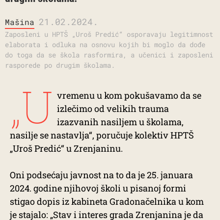
21.02.2024.
Mašina
Zaposleni u HPTŠ „Uroš Predić“ osporavaju legitimnost
elaborata i odluka na osnovu kojih bi moglo da dođe
do toga da se škola rasformira, a učenici i zaposleni
rasporede po drugim školama.
„U
vremenu u kom pokušavamo da se
izlečimo od velikih trauma
izazvanih nasiljem u školama,
nasilje se nastavlja“, poručuje kolektiv HPTŠ
„Uroš Predić“ u Zrenjaninu.
Oni podsećaju javnost na to da je 25. januara
2024. godine njihovoj školi u pisanoj formi
stigao dopis iz kabineta Gradonačelnika u kom
je stajalo: „Stav i interes grada Zrenjanina je da