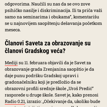
odgovorima. Naučili su nas da se ovo zove
psihičko nasilje i diskriminacija. Ili ta priča važi
samo na seminarima i obukama“, komentarišu
se u najnovijem saopštenju dešavanja početkom
meseca.
Članovi Saveta za obrazovanje su
članovi Gradskog veća?
Mediji
su 11. februara objavili da je Savet za
obrazovanje grada Zrenjanina saopštio je da
daje punu podršku Gradskoj upravi i
gradonačelniku koji je predložio da se
obrazovni profili srednje škole „Uroš Predić”
rasporede u druge škole. Savet je, kako prenosi
Radio 0.21
, izrazio: „Očekivanje da, ukoliko bude