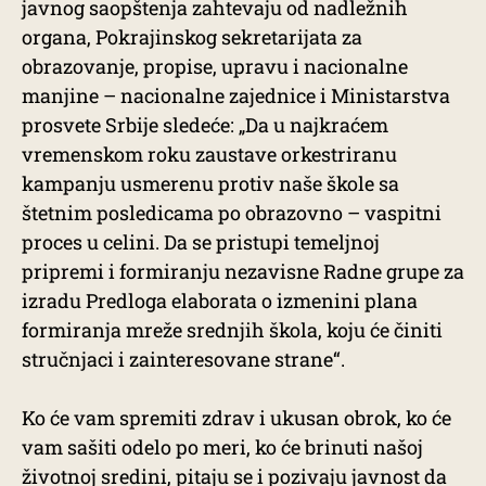
javnog saopštenja zahtevaju od nadležnih
organa, Pokrajinskog sekretarijata za
obrazovanje, propise, upravu i nacionalne
manjine – nacionalne zajednice i Ministarstva
prosvete Srbije sledeće: „Da u najkraćem
vremenskom roku zaustave orkestriranu
kampanju usmerenu protiv naše škole sa
štetnim posledicama po obrazovno – vaspitni
proces u celini. Da se pristupi temeljnoj
pripremi i formiranju nezavisne Radne grupe za
izradu Predloga elaborata o izmenini plana
formiranja mreže srednjih škola, koju će činiti
stručnjaci i zainteresovane strane“.
Ko će vam spremiti zdrav i ukusan obrok, ko će
vam sašiti odelo po meri, ko će brinuti našoj
životnoj sredini, pitaju se i pozivaju javnost da