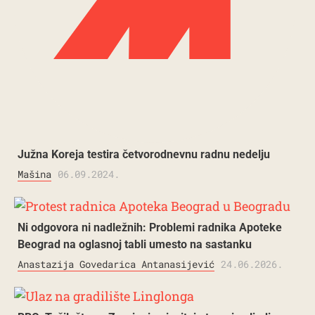
Južna Koreja testira četvorodnevnu radnu nedelju
Mašina
06.09.2024.
Ni odgovora ni nadležnih: Problemi radnika Apoteke
Beograd na oglasnoj tabli umesto na sastanku
Anastazija Govedarica Antanasijević
24.06.2026.