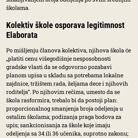
školama.
Kolektiv škole osporava legitimnost
Elaborata
Po mišljenju članova kolektiva, njihova škola će
„platiti cenu višegodišnje nesposobnosti
gradske vlasti da se odgovorno pozabavi
planom upisa u skladu sa potrebama lokalne
zajdnice, tržištem rada, željama dece i njihovih
roditelja“. Po njihovim rečima, umesto da se
škola rasformira, trebalo bi da postoji plan:
proporcionalnog smanjenja broja odeljenja u
ostalim školama; podizanja praga bodova za
upis; sankcionisanja za škole koje imaju
odeljenja sa 34 ili 36 učenika, suprotno zakonu;