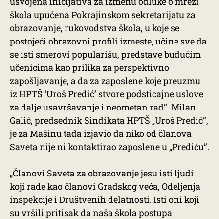
usvojena inicijativa za izmenu odluke o mreži
škola upućena Pokrajinskom sekretarijatu za
obrazovanje, rukovodstva škola, u koje se
postojeći obrazovni profili izmeste, učine sve da
se isti smerovi popularišu, predstave budućim
učenicima kao prilika za perspektivno
zapošljavanje, a da za zaposlene koje preuzmu
iz HPTŠ ‘Uroš Predić’ stvore podsticajne uslove
za dalje usavršavanje i neometan rad”. Milan
Galić, predsednik Sindikata HPTŠ „Uroš Predić“,
je za Mašinu tada izjavio da niko od članova
Saveta nije ni kontaktirao zaposlene u „Prediću”.
„Članovi Saveta za obrazovanje jesu isti ljudi
koji rade kao članovi Gradskog veća, Odeljenja
inspekcije i Društvenih delatnosti. Isti oni koji
su vršili pritisak da naša škola postupa