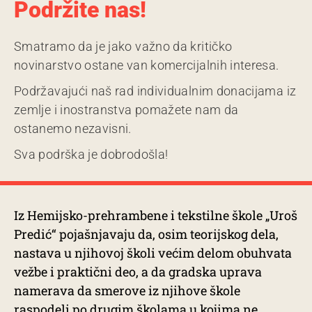
Podržite nas!
Smatramo da je jako važno da kritičko
novinarstvo ostane van komercijalnih interesa.
Podržavajući naš rad individualnim donacijama iz
zemlje i inostranstva pomažete nam da
ostanemo nezavisni.
Sva podrška je dobrodošla!
Iz Hemijsko-prehrambene i tekstilne škole „Uroš
Predić“ pojašnjavaju da, osim teorijskog dela,
nastava u njihovoj školi većim delom obuhvata
vežbe i praktični deo, a da gradska uprava
namerava da smerove iz njihove škole
raspodeli po drugim školama u kojima ne