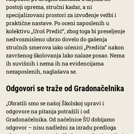
postoji oprema, stručni kadar, a ni
specijalizovani prostori za izvođenje vežbi i
praktične nastave. Po oceni zaposlenih u
kolektivu „Uroš Predić“, zbog toga bi preseljenje
nedvosmisleno ubrzo dovelo do gašenja
stručnih smerova iako učenici „Predića“ nakon
završenog školovanja lako nalaze posao. Nema
ih suvišnih i nema ih na evidencijama
nezaposlenih, naglašava se.
Odgovori se traže od Gradonačelnika
„Obratili smo se našoj Školskoj upravi i
odgovore na pitanja potražili i od
Gradonačelnika. Od načelnice ŠU dobijamo
odgovor – nisu nadležni za izradu predloga