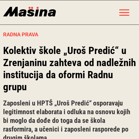
Skip
M
to
content
RADNA PRAVA
Kolektiv škole „Uroš Predić“ u
Zrenjaninu zahteva od nadležnih
institucija da oformi Radnu
grupu
Zaposleni u HPTŠ „Uroš Predić“ osporavaju
legitimnost elaborata i odluka na osnovu kojih
bi moglo da dođe do toga da se škola
rasformira, a učenici i zaposleni rasporede po
drugim školama.