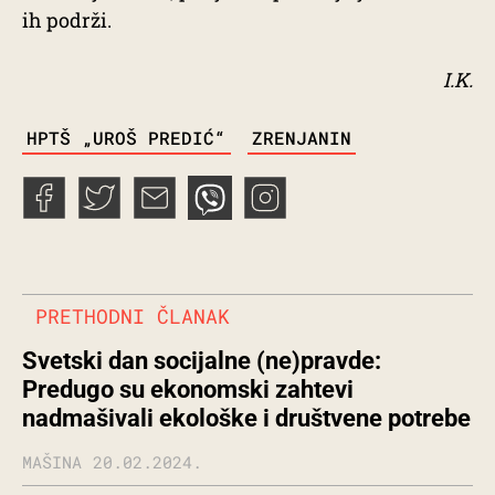
ih podrži.
I.K.
TAGS
HPTŠ „UROŠ PREDIĆ“
ZRENJANIN
PRETHODNI ČLANAK
Svetski dan socijalne (ne)pravde:
Predugo su ekonomski zahtevi
nadmašivali ekološke i društvene potrebe
MAŠINA
20.02.2024.