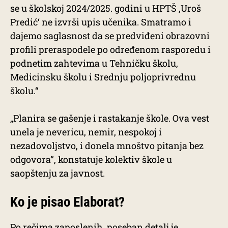
se u školskoj 2024/2025. godini u HPTŠ ‚Uroš
Predić‘ ne izvrši upis učenika. Smatramo i
dajemo saglasnost da se predviđeni obrazovni
profili preraspodele po određenom rasporedu i
podnetim zahtevima u Tehničku školu,
Medicinsku školu i Srednju poljoprivrednu
školu.“
„Planira se gašenje i rastakanje škole. Ova vest
unela je nevericu, nemir, nespokoj i
nezadovoljstvo, i donela mnoštvo pitanja bez
odgovora“, konstatuje kolektiv škole u
saopštenju za javnost.
Ko je pisao Elaborat?
Po rečima zaposlenih, poseban detalj je