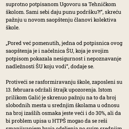
suprotno potpisanom Ugovoru sa Tehničkom
školom. Sami sebi daju punu podršku?!“, skreću
pažnju u novom saopštenju članovi kolektiva
škole.
„Pored već pomenutih, jedna od potpisnica ovog
saopštenja je i načelnica ŠU, koja je svojim
potpisom pokazala nesigurnost i nepoznavanje
nadležnosti ŠU koju vodi“, dodaje se.
Protiveći se rasformiravanju škole, zaposleni su
13. februara održali štrajk upozorenja. Istom
prilikom Galić je skrenuo pažnju na to da broj
slobodnih mesta u srednjim školama u odnosu
na broj izašlih osmaka jeste veći i do 30%, ali da
bi problem upisa u HTPŠ mogao da se reši
smanjivanjem broja odeljenja po svim srednjim