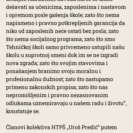
dešavati sa učenicima, zaposlenima i nastavom
i opremom posle gašenja škole; zato što nema
napismeno i pravno potkrepljenih garancija da
niko od zaposlenih neće ostati bez posla; zato
što nema socijalnog programa; zato što smo
Tehničkoj školi samo privremeno ustupili našu
školu u suprotnoj smeni dok im se ne izgradi
nova zgrada; zato što svojim stavovima i
ponašanjem branimo svoju moralnu i
profesionalnu dužnost; zato što zastupamo
primenu zakonskih propisa; zato što nas
nepromišljenim i pravno nezasnovanim
odlukama uznemiravaju u našem radu i životu“,
konstatuje se.
Članovi kolektiva HTPŠ „Uroš Predić“ putem