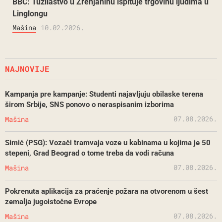
BBC: Tužilaštvo u Zrenjaninu ispituje trgovinu ljudima u
Linglongu
Mašina
10.02.2026.
NAJNOVIJE
Kampanja pre kampanje: Studenti najavljuju obilaske terena
širom Srbije, SNS ponovo o neraspisanim izborima
07.08.2026.
Mašina
Simić (PSG): Vozači tramvaja voze u kabinama u kojima je 50
stepeni, Grad Beograd o tome treba da vodi računa
07.08.2026.
Mašina
Pokrenuta aplikacija za praćenje požara na otvorenom u šest
zemalja jugoistočne Evrope
07.08.2026.
Mašina