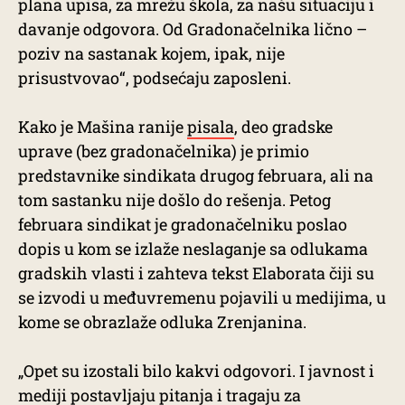
plana upisa, za mrežu škola, za našu situaciju i
davanje odgovora. Od Gradonačelnika lično –
poziv na sastanak kojem, ipak, nije
prisustvovao“, podsećaju zaposleni.
Kako je Mašina ranije
pisala
, deo gradske
uprave (bez gradonačelnika) je primio
predstavnike sindikata drugog februara, ali na
tom sastanku nije došlo do rešenja. Petog
februara sindikat je gradonačelniku poslao
dopis u kom se izlaže neslaganje sa odlukama
gradskih vlasti i zahteva tekst Elaborata čiji su
se izvodi u međuvremenu pojavili u medijima, u
kome se obrazlaže odluka Zrenjanina.
„Opet su izostali bilo kakvi odgovori. I javnost i
mediji postavljaju pitanja i tragaju za