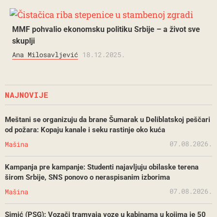
MMF pohvalio ekonomsku politiku Srbije – a život sve
skuplji
Ana Milosavljević
18.12.2025.
NAJNOVIJE
Meštani se organizuju da brane Šumarak u Deliblatskoj peščari
od požara: Kopaju kanale i seku rastinje oko kuća
07.08.2026.
Mašina
Kampanja pre kampanje: Studenti najavljuju obilaske terena
širom Srbije, SNS ponovo o neraspisanim izborima
07.08.2026.
Mašina
Simić (PSG): Vozači tramvaja voze u kabinama u kojima je 50