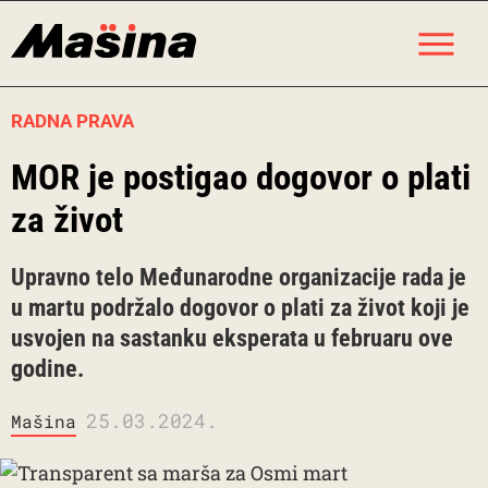
Skip
M
to
content
RADNA PRAVA
MOR je postigao dogovor o plati
za život
Upravno telo Međunarodne organizacije rada je
u martu podržalo dogovor o plati za život koji je
usvojen na sastanku eksperata u februaru ove
godine.
25.03.2024.
Mašina