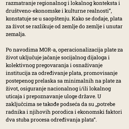
razmatranje regionalnog i lokalnog konteksta i
društveno-ekonomske i kulturne realnosti”,
konstatuje se u saopštenju. Kako se dodaje, plata
za život se razlikuje od zemlje do zemlje i unutar
zemalja.
Po navodima MOR-a, operacionalizacija plate za
život uključuje jačanje socijalnog dijaloga i
kolektivnog pregovaranja i osnaživanje
institucija za određivanje plata, promovisanje
postepenog prelaska sa minimalnih na plate za
život, osiguranje nacionalnog i/ili lokalnog
uticaja i prepoznavanje uloge države. U
zaključcima se takođe podseća da su „potrebe
radnika i njihovih porodica i ekonomski faktori
dva stuba procesa određivanja plata“.