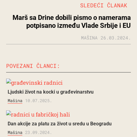
SLEDEĆI ČLANAK
Marš sa Drine dobili pismo o namerama
potpisano između Vlade Srbije i EU
MAŠINA
26.03.2024.
POVEZANI ČLANCI:
Ljudski život na kocki u građevinarstvu
Mašina
10.07.2025.
Dan akcije za platu za život u sredu u Beogradu
Mašina
23.09.2024.