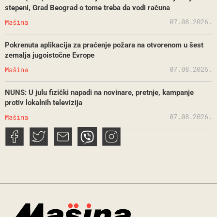
stepeni, Grad Beograd o tome treba da vodi računa
07.08.2026.
Mašina
Pokrenuta aplikacija za praćenje požara na otvorenom u šest
zemalja jugoistočne Evrope
07.08.2026.
Mašina
NUNS: U julu fizički napadi na novinare, pretnje, kampanje
protiv lokalnih televizija
07.08.2026.
Mašina