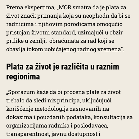
Prema ekspertima, „MOR smatra da je plata za
život znači: primanja koja su neophodn da bi se
radnicima i njihovim porodicama omogućio
pristojan životni standard, uzimajući u obzir
prilike u zemlji, obračunata za rad koji se
obavlja tokom uobičajenog radnog vremena”.
Plata za život je različita u raznim
regionima
„Sporazum kaže da bi procena plate za život
trebalo da sledi niz principa, uključujući
korišćenje metodologija zasnovanih na
dokazima i pouzdanih podataka, konsultacija sa
organizacijama radnika i poslodavaca,
transparentnost, javnu dostupnost i