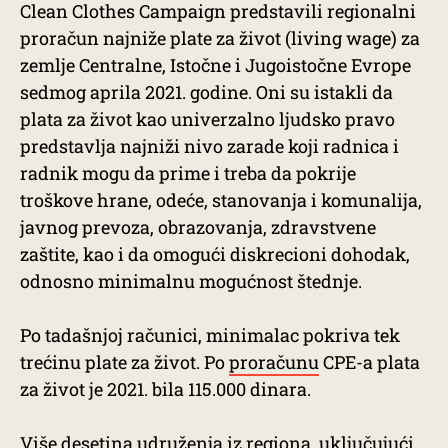
Clean Clothes Campaign predstavili regionalni
proračun najniže plate za život (living wage) za
zemlje Centralne, Istočne i Jugoistočne Evrope
sedmog aprila 2021. godine. Oni su istakli da
plata za život kao univerzalno ljudsko pravo
predstavlja najniži nivo zarade koji radnica i
radnik mogu da prime i treba da pokrije
troškove hrane, odeće, stanovanja i komunalija,
javnog prevoza, obrazovanja, zdravstvene
zaštite, kao i da omogući diskrecioni dohodak,
odnosno minimalnu mogućnost štednje.
Po tadašnjoj računici, minimalac pokriva tek
trećinu plate za život. Po
proračunu
CPE-a plata
za život je 2021. bila 115.000 dinara.
Više desetina udruženja iz regiona, uključujući