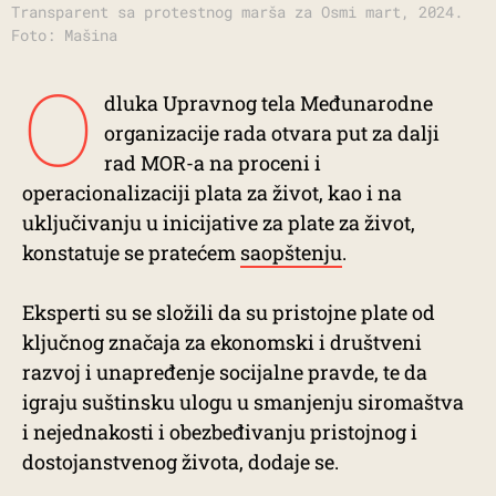
Transparent sa protestnog marša za Osmi mart, 2024.
Foto: Mašina
O
dluka Upravnog tela Međunarodne
organizacije rada otvara put za dalji
rad MOR-a na proceni i
operacionalizaciji plata za život, kao i na
uključivanju u inicijative za plate za život,
konstatuje se pratećem
saopštenju
.
Eksperti su se složili da su pristojne plate od
ključnog značaja za ekonomski i društveni
razvoj i unapređenje socijalne pravde, te da
igraju suštinsku ulogu u smanjenju siromaštva
i nejednakosti i obezbeđivanju pristojnog i
dostojanstvenog života, dodaje se.