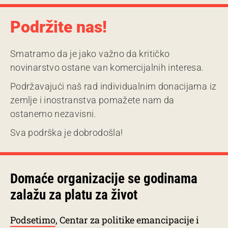
Podržite nas!
Smatramo da je jako važno da kritičko
novinarstvo ostane van komercijalnih interesa.
Podržavajući naš rad individualnim donacijama iz
zemlje i inostranstva pomažete nam da
ostanemo nezavisni.
Sva podrška je dobrodošla!
Domaće organizacije se godinama
zalažu za platu za život
Podsetimo
, Centar za politike emancipacije i