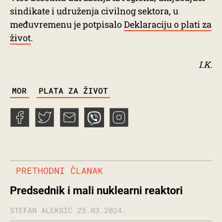
sindikate i udruženja civilnog sektora, u
međuvremenu je potpisalo
Deklaraciju o plati za
život
.
I.K.
TAGS
MOR
PLATA ZA ŽIVOT
PRETHODNI ČLANAK
Predsednik i mali nuklearni reaktori
STEFAN ALEKSIĆ
25.03.2024.