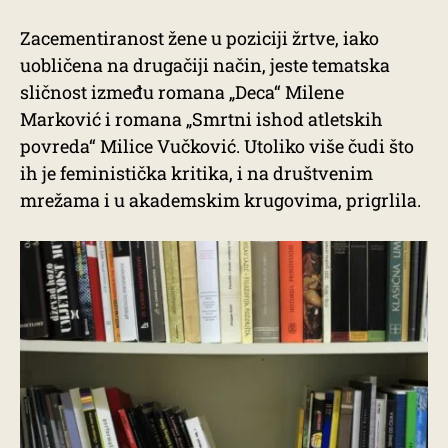
Zacementiranost žene u poziciji žrtve, iako
uobličena na drugačiji način, jeste tematska
sličnost između romana „Deca“ Milene
Marković i romana „Smrtni ishod atletskih
povreda“ Milice Vučković. Utoliko više čudi što
ih je feministička kritika, i na društvenim
mrežama i u akademskim krugovima, prigrlila.