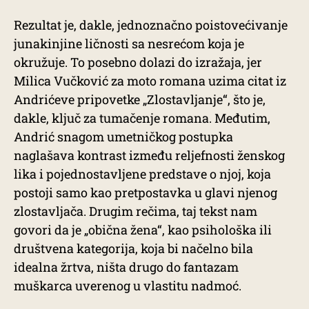
Rezultat je, dakle, jednoznačno poistovećivanje
junakinjine ličnosti sa nesrećom koja je
okružuje. To posebno dolazi do izražaja, jer
Milica Vučković za moto romana uzima citat iz
Andrićeve pripovetke „Zlostavljanje“, što je,
dakle, ključ za tumačenje romana. Međutim,
Andrić snagom umetničkog postupka
naglašava kontrast između reljefnosti ženskog
lika i pojednostavljene predstave o njoj, koja
postoji samo kao pretpostavka u glavi njenog
zlostavljača. Drugim rečima, taj tekst nam
govori da je „obična žena“, kao psihološka ili
društvena kategorija, koja bi načelno bila
idealna žrtva, ništa drugo do fantazam
muškarca uverenog u vlastitu nadmoć.