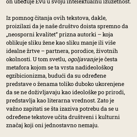
on ubeđuje Evu u svoju intelektualnu izuzetnost.
Iz pomnog čitanja ovih tekstova, dakle,
proizilazi da je naše društvo doista spremno da
„neosporni kvalitet“ prizna autorki – koja
oblikuje sliku žene kao sliku manje ili više
idealne žrtve – partnera, porodice, životnih
okolnosti. U tom svetlu,
ogoljavanje
je česta
metafora kojom se ta vrsta nadideološkog
egzibicionizma, budući da su određene
predstave o ženama toliko duboko ukorenjene
da se ne doživljavaju kao ideološke po prirodi,
predstavlja kao literarna vrednost. Zato je
važno zapitati se šta izaziva potrebu da se u
određene tekstove učita društveni i kulturni
značaj koji oni jednostavno nemaju.