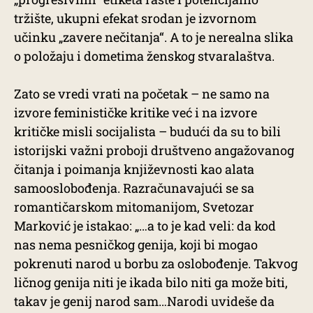
tržište, ukupni efekat srodan je izvornom
učinku „zavere nečitanja“. A to je nerealna slika
o položaju i dometima ženskog stvaralaštva.
Zato se vredi vrati na početak – ne samo na
izvore feminističke kritike već i na izvore
kritičke misli socijalista – budući da su to bili
istorijski važni proboji društveno angažovanog
čitanja i poimanja književnosti kao alata
samooslobođenja. Razračunavajući se sa
romantičarskom mitomanijom, Svetozar
Marković je istakao: „…a to je kad veli: da kod
nas nema pesničkog genija, koji bi mogao
pokrenuti narod u borbu za oslobođenje. Takvog
ličnog genija niti je ikada bilo niti ga može biti,
takav je genij narod sam…Narodi uvideše da