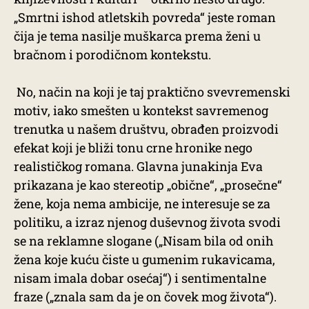
„Smrtni ishod atletskih povreda“ jeste roman
čija je tema nasilje muškarca prema ženi u
bračnom i porodičnom kontekstu.
No, način na koji je taj praktično svevremenski
motiv, iako smešten u kontekst savremenog
trenutka u našem društvu, obrađen proizvodi
efekat koji je bliži tonu crne hronike nego
realističkog romana. Glavna junakinja Eva
prikazana je kao stereotip „obične“, „prosečne“
žene, koja nema ambicije, ne interesuje se za
politiku, a izraz njenog duševnog života svodi
se na reklamne slogane („Nisam bila od onih
žena koje kuću čiste u gumenim rukavicama,
nisam imala dobar osećaj“) i sentimentalne
fraze („znala sam da je on čovek mog života“).