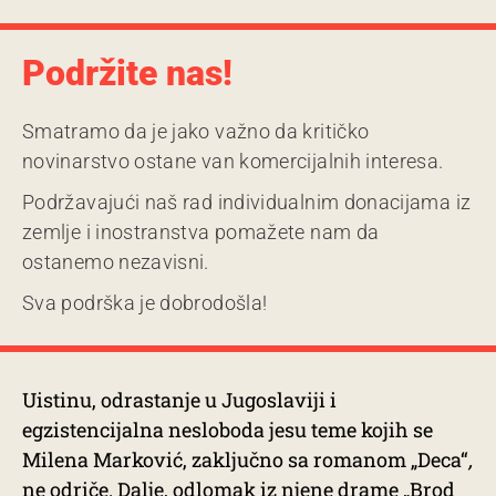
Podržite nas!
Smatramo da je jako važno da kritičko
novinarstvo ostane van komercijalnih interesa.
Podržavajući naš rad individualnim donacijama iz
zemlje i inostranstva pomažete nam da
ostanemo nezavisni.
Sva podrška je dobrodošla!
Uistinu, odrastanje u Jugoslaviji i
egzistencijalna nesloboda jesu teme kojih se
Milena Marković, zaključno sa romanom „Deca“
,
ne odriče. Dalje, odlomak iz njene drame „Brod