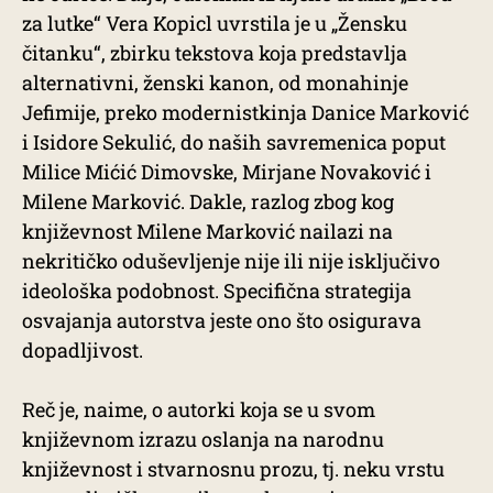
za lutke“ Vera Kopicl uvrstila je u „Žensku
čitanku“, zbirku tekstova koja predstavlja
alternativni, ženski kanon, od monahinje
Jefimije, preko modernistkinja Danice Marković
i Isidore Sekulić, do naših savremenica poput
Milice Mićić Dimovske, Mirjane Novaković i
Milene Marković. Dakle, razlog zbog kog
književnost Milene Marković nailazi na
nekritičko oduševljenje nije ili nije isključivo
ideološka podobnost. Specifična strategija
osvajanja autorstva jeste ono što osigurava
dopadljivost.
Reč je, naime, o autorki koja se u svom
književnom izrazu oslanja na narodnu
književnost i stvarnosnu prozu, tj. neku vrstu