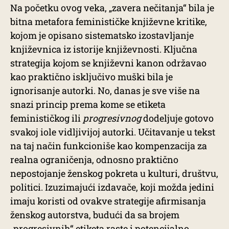
Na početku ovog veka, „zavera nečitanja“ bila je
bitna metafora feminističke književne kritike,
kojom je opisano sistematsko izostavljanje
književnica iz istorije književnosti. Ključna
strategija kojom se književni kanon održavao
kao praktično isključivo muški bila je
ignorisanje autorki. No, danas je sve više na
snazi princip prema kome se etiketa
feminističkog ili
progresivnog
dodeljuje gotovo
svakoj iole vidljivijoj autorki. Učitavanje u tekst
na taj način funkcioniše kao kompenzacija za
realna ograničenja, odnosno praktično
nepostojanje ženskog pokreta u kulturi, društvu,
politici. Izuzimajući izdavače, koji možda jedini
imaju koristi od ovakve strategije afirmisanja
ženskog autorstva, budući da sa brojem
„progresivnih“ etiketa raste i potencijalno