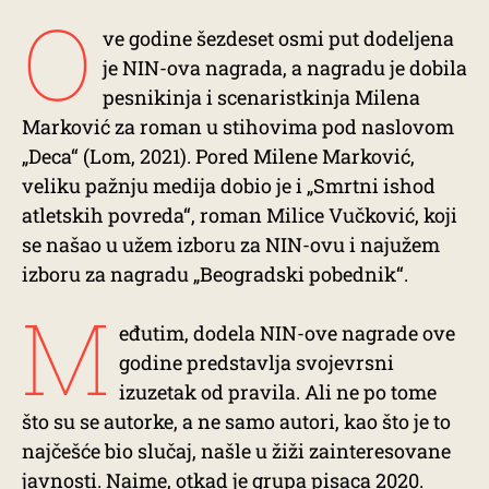
O
ve godine šezdeset osmi put dodeljena
je NIN-ova nagrada, a nagradu je dobila
pesnikinja i scenaristkinja Milena
Marković za roman u stihovima pod naslovom
„Deca“ (Lom, 2021). Pored Milene Marković,
veliku pažnju medija dobio je i „Smrtni ishod
atletskih povreda“, roman Milice Vučković, koji
se našao u užem izboru za NIN-ovu i najužem
izboru za nagradu „Beogradski pobednik“.
M
eđutim, dodela NIN-ove nagrade ove
godine predstavlja svojevrsni
izuzetak od pravila. Ali ne po tome
što su se autorke, a ne samo autori, kao što je to
najčešće bio slučaj, našle u žiži zainteresovane
javnosti. Naime, otkad je grupa pisaca 2020.