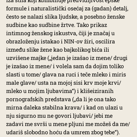
Iza stila koji kombinuje predvidljivost epske
formule i naturalistički osećaj za (gadan) detalj,
često se nalazi slika ljudske, a posebno ženske
sudbine kao sudbine žrtve. Tako prikaz
intimnog ženskog iskustva, čiji je značaj u
obrazloženju istakao i NIN-ov žiri, oscilira
između slike žene kao bajkolikog bića ili
uzvišene majke („jedan je izašao iz mene/ drugi
je izašao iz mene/ i volela sam da dojim toliko
slasti u tome/ glava na ruci i teče mleko i miris
male glave/ usta na mojoj sisi krv moje krvi/
mleko u mojim ljubavima“) i klišeiziranih
pornografskih predstava („da li je ona tako
mirna daleka stabilna krava/ i kad on ulazi u
nju sigurno mu ne govori ljubavi/ jebi me
zadavi me svrši u mene pljuni me možeš da me/
udariš slobodno hoću da umrem zbog tebe“).