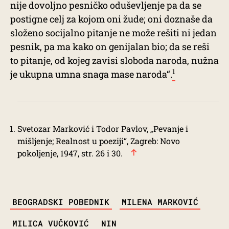
nije dovoljno pesničko oduševljenje pa da se
postigne celj za kojom oni žude; oni doznaše da
složeno socijalno pitanje ne može rešiti ni jedan
pesnik, pa ma kako on genijalan bio; da se reši
to pitanje, od kojeg zavisi sloboda naroda, nužna
1
je ukupna umna snaga mase naroda“.
Svetozar Marković i Todor Pavlov, „Pevanje i
mišljenje; Realnost u poeziji“, Zagreb: Novo
pokoljenje, 1947, str. 26 i 30.
TAGS
BEOGRADSKI POBEDNIK
MILENA MARKOVIĆ
MILICA VUČKOVIĆ
NIN