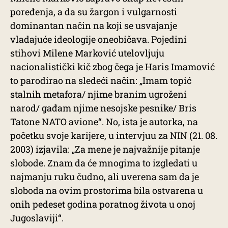
poređenja, a da su žargon i vulgarnosti
dominantan način na koji se usvajanje
vladajuće ideologije oneobičava. Pojedini
stihovi Milene Marković utelovljuju
nacionalistički kič zbog čega je Haris Imamović
to parodirao na sledeći način: „Imam topić
stalnih metafora/ njime branim ugroženi
narod/ gađam njime nesojske pesnike/ Bris
Tatone NATO avione“. No, ista je autorka, na
početku svoje karijere, u intervjuu za NIN (21. 08.
2003) izjavila: „Za mene je najvažnije pitanje
slobode. Znam da će mnogima to izgledati u
najmanju ruku čudno, ali uverena sam da je
sloboda na ovim prostorima bila ostvarena u
onih pedeset godina poratnog života u onoj
Jugoslaviji“.