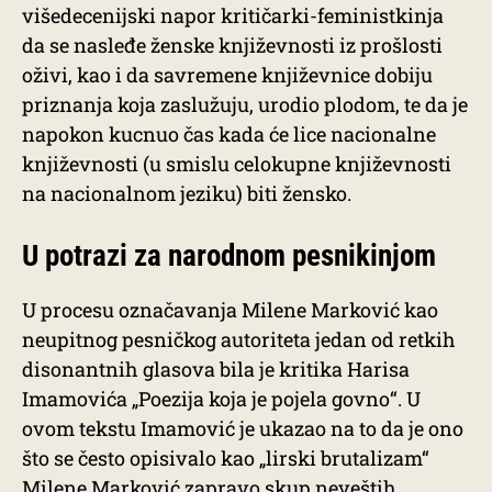
višedecenijski napor kritičarki-feministkinja
da se nasleđe ženske književnosti iz prošlosti
oživi, kao i da savremene književnice dobiju
priznanja koja zaslužuju, urodio plodom, te da je
napokon kucnuo čas kada će lice nacionalne
književnosti (u smislu celokupne književnosti
na nacionalnom jeziku) biti žensko.
U potrazi za narodnom pesnikinjom
U procesu označavanja Milene Marković kao
neupitnog pesničkog autoriteta jedan od retkih
disonantnih glasova bila je kritika Harisa
Imamovića „Poezija koja je pojela govno“. U
ovom tekstu Imamović je ukazao na to da je ono
što se često opisivalo kao „lirski brutalizam“
Milene Marković zapravo skup neveštih