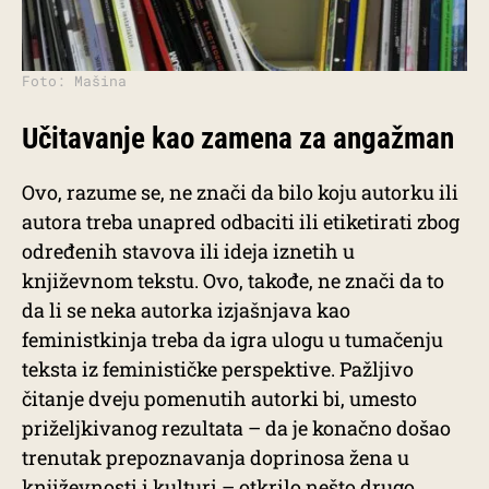
Foto: Mašina
Učitavanje kao zamena za angažman
Ovo, razume se, ne znači da bilo koju autorku ili
autora treba unapred odbaciti ili etiketirati zbog
određenih stavova ili ideja iznetih u
književnom tekstu. Ovo, takođe, ne znači da to
da li se neka autorka izjašnjava kao
feministkinja treba da igra ulogu u tumačenju
teksta iz feminističke perspektive. Pažljivo
čitanje dveju pomenutih autorki bi, umesto
priželjkivanog rezultata – da je konačno došao
trenutak prepoznavanja doprinosa žena u
književnosti i kulturi – otkrilo nešto drugo.