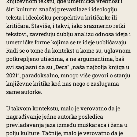
književnom tekstu, gde umetnička vrednost i
širi kulturni značaj prevazilaze i ideologiju
teksta i ideološku perspektivu kritičarke ili
kritičara. Štaviše, i takvi, iako srazmerno retki
tekstovi, zavređuju dublju analizu odnosa ideja i
umetničke forme kojima se te ideje uobličavaju.
Radi se o tome da kontekst u kome su, uglavnom
potkrepljeno utiscima, a ne argumentima, baš
svi saglasni da su „Deca“ „naša najbolja knjiga u
2021“, paradoksalno, mnogo više govori o stanju
književne kritike kod nas nego o zaslugama
same autorke.
U takvom kontekstu, malo je verovatno da je
nagrađivanje jedne autorke posledica
prevladavanja jaza između muškaraca i žena u
polju kulture. Tačnije, malo je verovatno da je