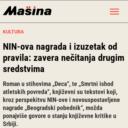
Skip
M
to
content
KULTURA
NIN-ova nagrada i izuzetak od
pravila: zavera nečitanja drugim
sredstvima
Roman u stihovima „Deca“, te „Smrtni ishod
atletskih povreda“, književni su tekstovi koji,
kroz perspekitvu NIN-ove i novouspostavljene
nagrade „Beogradski pobednik“, možda
ponajviše govore o stanju književne kritike u
Srbiji.