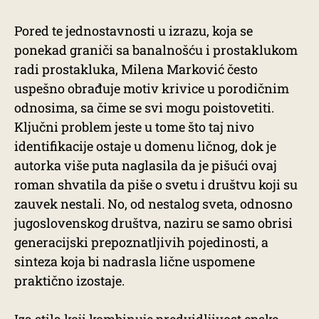
Pored te jednostavnosti u izrazu, koja se
ponekad graniči sa banalnošću i prostaklukom
radi prostakluka, Milena Marković često
uspešno obrađuje motiv krivice u porodičnim
odnosima, sa čime se svi mogu poistovetiti.
Ključni problem jeste u tome što taj nivo
identifikacije ostaje u domenu ličnog, dok je
autorka više puta naglasila da je pišući ovaj
roman shvatila da piše o svetu i društvu koji su
zauvek nestali. No, od nestalog sveta, odnosno
jugoslovenskog društva, naziru se samo obrisi
generacijski prepoznatljivih pojedinosti, a
sinteza koja bi nadrasla lične uspomene
praktično izostaje.