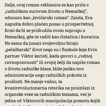
Dalje, ovaj roman reklamira se kao priča o
„radničkom surovom životu u Nemačkoj“,
odnosno kao „levičarski roman“. Zaista, Eva
napušta dobro plaćen posao u prosperitetnoj
firmi da bi se pridružila svom suprugu u
Nemačkoj, gde će raditi kao čistačica i kuvarica.
Ne samo da junaci svojevoljno biraju
„pečalbarski“ život nego su i floskule koje Evin
partner Viktor koristi, kada govori o „rodnoj
ravnopravnosti“ ili svojoj želji da napiše roman
o životu radničke klase, bliže jeziku nvo
administracije nego radničkih pokreta iz
prošlosti. Ne manje važno, ta
kvazirevolucionarna retorika ne proizilazi iz
organske veze sa radničkim temama, već je
jedna od Viktorovih manipulacija pomoću kojih