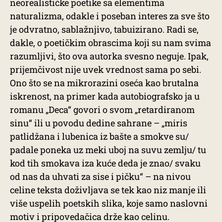
neorealističke poetike sa elementima
naturalizma, odakle i poseban interes za sve što
je odvratno, sablažnjivo, tabuizirano. Radi se,
dakle, o poetičkim obrascima koji su nam svima
razumljivi, što ova autorka svesno neguje. Ipak,
prijemčivost nije uvek vrednost sama po sebi.
Ono što se na mikrorazini oseća kao brutalna
iskrenost, na primer kada autobiografsko ja u
romanu „Deca“ govori o svom „retardiranom
sinu“ ili u povodu dedine sahrane – „miris
patlidžana i lubenica iz bašte a smokve su/
padale poneka uz meki uboj na suvu zemlju/ tu
kod tih smokava iza kuće deda je znao/ svaku
od nas da uhvati za sise i pičku“ – na nivou
celine teksta doživljava se tek kao niz manje ili
više uspelih poetskih slika, koje samo naslovni
motiv i pripovedačica drže kao celinu.