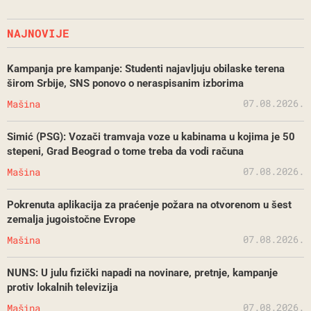
NAJNOVIJE
Kampanja pre kampanje: Studenti najavljuju obilaske terena
širom Srbije, SNS ponovo o neraspisanim izborima
07.08.2026.
Mašina
Simić (PSG): Vozači tramvaja voze u kabinama u kojima je 50
stepeni, Grad Beograd o tome treba da vodi računa
07.08.2026.
Mašina
Pokrenuta aplikacija za praćenje požara na otvorenom u šest
zemalja jugoistočne Evrope
07.08.2026.
Mašina
NUNS: U julu fizički napadi na novinare, pretnje, kampanje
protiv lokalnih televizija
07.08.2026.
Mašina