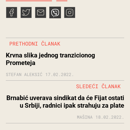
PRETHODNI ČLANAK
Krvna slika jednog tranzicionog
Prometeja
STEFAN ALEKSIĆ
17.02.2022.
SLEDEĆI ČLANAK
Brnabić uverava sindikat da će Fijat ostati
u Srbiji, radnici ipak strahuju za plate
MAŠINA
18.02.2022.