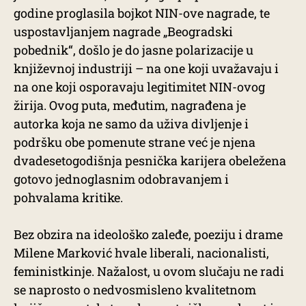
godine proglasila bojkot NIN-ove nagrade, te
uspostavljanjem nagrade „Beogradski
pobednik“, došlo je do jasne polarizacije u
književnoj industriji – na one koji uvažavaju i
na one koji osporavaju legitimitet NIN-ovog
žirija. Ovog puta, međutim, nagrađena je
autorka koja ne samo da uživa divljenje i
podršku obe pomenute strane već je njena
dvadesetogodišnja pesnička karijera obeležena
gotovo jednoglasnim odobravanjem i
pohvalama kritike.
Bez obzira na ideološko zaleđe, poeziju i drame
Milene Marković hvale liberali, nacionalisti,
feministkinje. Nažalost, u ovom slučaju ne radi
se naprosto o nedvosmisleno kvalitetnom