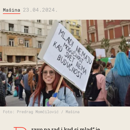
23.04.2024.
Mašina
Foto: Predrag Momčilović / Mašina
ravo na rad i kad si mlad“ je