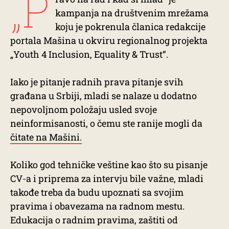
„P
kampanja na društvenim mrežama
koju je pokrenula članica redakcije
portala Mašina u okviru regionalnog projekta
„Youth 4 Inclusion, Equality & Trust“.
Iako je pitanje radnih prava pitanje svih
građana u Srbiji, mladi se nalaze u dodatno
nepovoljnom položaju usled svoje
neinformisanosti, o čemu ste ranije mogli da
čitate na Mašini.
Koliko god tehničke veštine kao što su pisanje
CV-a i priprema za intervju bile važne, mladi
takođe treba da budu upoznati sa svojim
pravima i obavezama na radnom mestu.
Edukacija o radnim pravima, zaštiti od