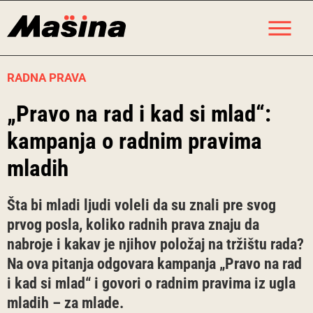
Skip
M
to
content
RADNA PRAVA
„Pravo na rad i kad si mlad“:
kampanja o radnim pravima
mladih
Šta bi mladi ljudi voleli da su znali pre svog
prvog posla, koliko radnih prava znaju da
nabroje i kakav je njihov položaj na tržištu rada?
Na ova pitanja odgovara kampanja „Pravo na rad
i kad si mlad“ i govori o radnim pravima iz ugla
mladih – za mlade.