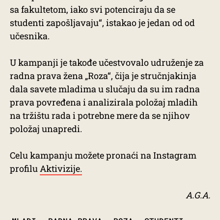
sa fakultetom, iako svi potenciraju da se
studenti zapošljavaju“, istakao je jedan od od
učesnika.
U kampanji je takođe učestvovalo udruženje za
radna prava žena „Roza“, čija je stručnjakinja
dala savete mladima u slučaju da su im radna
prava povređena i analizirala položaj mladih
na tržištu rada i potrebne mere da se njihov
položaj unapredi.
Celu kampanju možete pronaći na Instagram
profilu
Aktivizije.
A.G.A.
TAGS