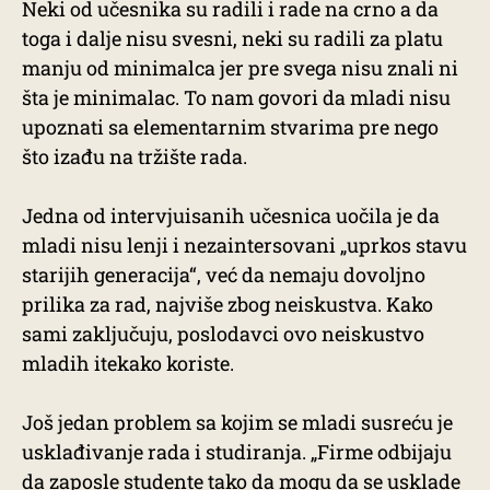
Neki od učesnika su radili i rade na crno a da
toga i dalje nisu svesni, neki su radili za platu
manju od minimalca jer pre svega nisu znali ni
šta je minimalac. To nam govori da mladi nisu
upoznati sa elementarnim stvarima pre nego
što izađu na tržište rada.
Jedna od intervjuisanih učesnica uočila je da
mladi nisu lenji i nezaintersovani „uprkos stavu
starijih generacija“, već da nemaju dovoljno
prilika za rad, najviše zbog neiskustva. Kako
sami zaključuju, poslodavci ovo neiskustvo
mladih itekako koriste.
Još jedan problem sa kojim se mladi susreću je
usklađivanje rada i studiranja. „Firme odbijaju
da zaposle studente tako da mogu da se usklade