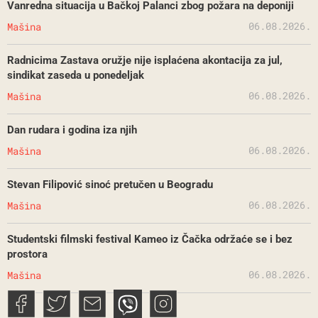
Vanredna situacija u Bačkoj Palanci zbog požara na deponiji
06.08.2026.
Mašina
Radnicima Zastava oružje nije isplaćena akontacija za jul,
sindikat zaseda u ponedeljak
06.08.2026.
Mašina
Dan rudara i godina iza njih
06.08.2026.
Mašina
Stevan Filipović sinoć pretučen u Beogradu
06.08.2026.
Mašina
Studentski filmski festival Kameo iz Čačka održaće se i bez
prostora
06.08.2026.
Mašina