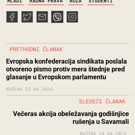
MLADI
RADNA PRAVA
ROZA
STUDENTI
PRETHODNI ČLANAK
Evropska konfederacija sindikata poslala
otvoreno pismo protiv mera štednje pred
glasanje u Evropskom parlamentu
MAŠINA
23.04.2024.
SLEDEĆI ČLANAK
Večeras akcija obeležavanja godišnjice
rušenja u Savamali
MAŠINA
24.04.2024.