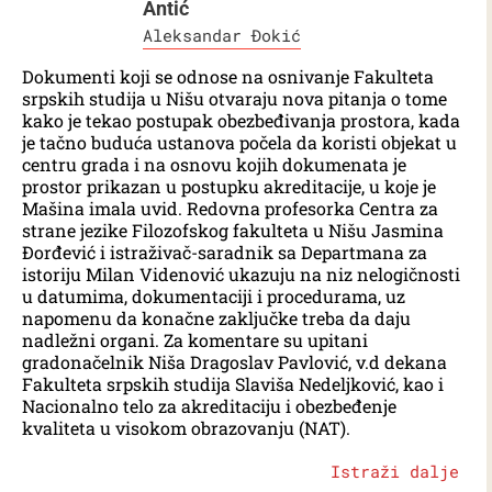
Antić
Aleksandar Đokić
Dokumenti koji se odnose na osnivanje Fakulteta
srpskih studija u Nišu otvaraju nova pitanja o tome
kako je tekao postupak obezbeđivanja prostora, kada
je tačno buduća ustanova počela da koristi objekat u
centru grada i na osnovu kojih dokumenata je
prostor prikazan u postupku akreditacije, u koje je
Mašina imala uvid. Redovna profesorka Centra za
strane jezike Filozofskog fakulteta u Nišu Jasmina
Đorđević i istraživač-saradnik sa Departmana za
istoriju Milan Videnović ukazuju na niz nelogičnosti
u datumima, dokumentaciji i procedurama, uz
napomenu da konačne zaključke treba da daju
nadležni organi. Za komentare su upitani
gradonačelnik Niša Dragoslav Pavlović, v.d dekana
Fakulteta srpskih studija Slaviša Nedeljković, kao i
Nacionalno telo za akreditaciju i obezbeđenje
kvaliteta u visokom obrazovanju (NAT).
Istraži dalje