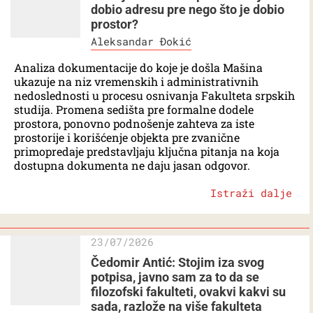
dobio adresu pre nego što je dobio
prostor?
Aleksandar Đokić
Analiza dokumentacije do koje je došla Mašina
ukazuje na niz vremenskih i administrativnih
nedoslednosti u procesu osnivanja Fakulteta srpskih
studija. Promena sedišta pre formalne dodele
prostora, ponovno podnošenje zahteva za iste
prostorije i korišćenje objekta pre zvanične
primopredaje predstavljaju ključna pitanja na koja
dostupna dokumenta ne daju jasan odgovor.
Istraži dalje
23/07/2026
Čedomir Antić: Stojim iza svog
potpisa, javno sam za to da se
filozofski fakulteti, ovakvi kakvi su
sada, razlože na više fakulteta