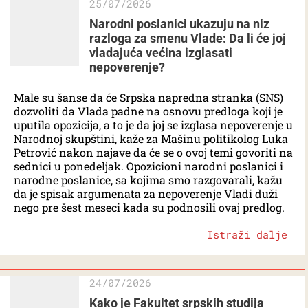
25/07/2026
Narodni poslanici ukazuju na niz
razloga za smenu Vlade: Da li će joj
vladajuća većina izglasati
nepoverenje?
Male su šanse da će Srpska napredna stranka (SNS)
dozvoliti da Vlada padne na osnovu predloga koji je
uputila opozicija, a to je da joj se izglasa nepoverenje u
Narodnoj skupštini, kaže za Mašinu politikolog Luka
Petrović nakon najave da će se o ovoj temi govoriti na
sednici u ponedeljak. Opozicioni narodni poslanici i
narodne poslanice, sa kojima smo razgovarali, kažu
da je spisak argumenata za nepoverenje Vladi duži
nego pre šest meseci kada su podnosili ovaj predlog.
Istraži dalje
24/07/2026
Kako je Fakultet srpskih studija