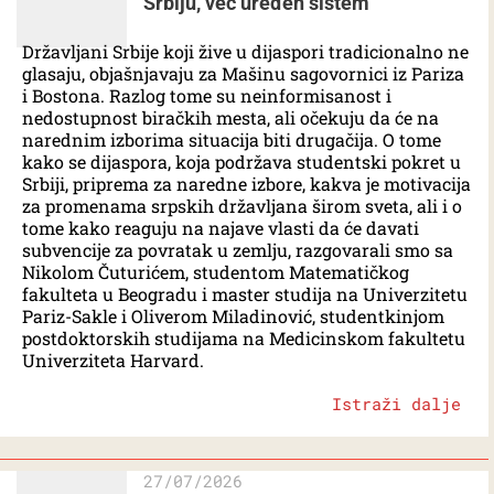
Srbiju, već uređen sistem
Državljani Srbije koji žive u dijaspori tradicionalno ne
glasaju, objašnjavaju za Mašinu sagovornici iz Pariza
i Bostona. Razlog tome su neinformisanost i
nedostupnost biračkih mesta, ali očekuju da će na
narednim izborima situacija biti drugačija. O tome
kako se dijaspora, koja podržava studentski pokret u
Srbiji, priprema za naredne izbore, kakva je motivacija
za promenama srpskih državljana širom sveta, ali i o
tome kako reaguju na najave vlasti da će davati
subvencije za povratak u zemlju, razgovarali smo sa
Nikolom Čuturićem, studentom Matematičkog
fakulteta u Beogradu i master studija na Univerzitetu
Pariz-Sakle i Oliverom Miladinović, studentkinjom
postdoktorskih studijama na Medicinskom fakultetu
Univerziteta Harvard.
Istraži dalje
27/07/2026