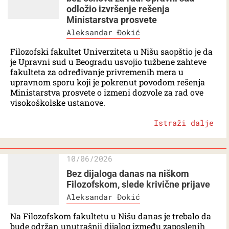
odložio izvršenje rešenja
Ministarstva prosvete
Aleksandar Đokić
Filozofski fakultet Univerziteta u Nišu saopštio je da
je Upravni sud u Beogradu usvojio tužbene zahteve
fakulteta za određivanje privremenih mera u
upravnom sporu koji je pokrenut povodom rešenja
Ministarstva prosvete o izmeni dozvole za rad ove
visokoškolske ustanove.
Istraži dalje
10/06/2026
Bez dijaloga danas na niškom
Filozofskom, slede krivične prijave
Aleksandar Đokić
Na Filozofskom fakultetu u Nišu danas je trebalo da
bude održan unutrašnji dijalog između zaposlenih