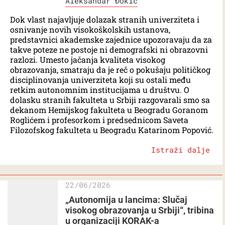
Aleksandar Đokić
Dok vlast najavljuje dolazak stranih univerziteta i
osnivanje novih visokoškolskih ustanova,
predstavnici akademske zajednice upozoravaju da za
takve poteze ne postoje ni demografski ni obrazovni
razlozi. Umesto jačanja kvaliteta visokog
obrazovanja, smatraju da je reč o pokušaju političkog
disciplinovanja univerziteta koji su ostali među
retkim autonomnim institucijama u društvu. O
dolasku stranih fakulteta u Srbiji razgovarali smo sa
dekanom Hemijskog fakulteta u Beogradu Goranom
Roglićem i profesorkom i predsednicom Saveta
Filozofskog fakulteta u Beogradu Katarinom Popović.
Istraži dalje
22/06/2026
„Autonomija u lancima: Slučaj
visokog obrazovanja u Srbiji“, tribina
u organizaciji KORAK-a