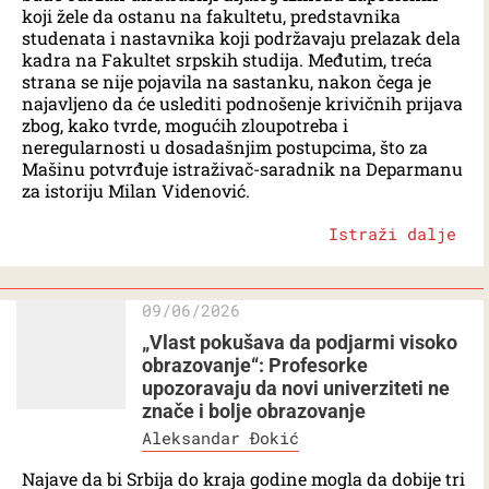
koji žele da ostanu na fakultetu, predstavnika
studenata i nastavnika koji podržavaju prelazak dela
kadra na Fakultet srpskih studija. Međutim, treća
strana se nije pojavila na sastanku, nakon čega je
najavljeno da će uslediti podnošenje krivičnih prijava
zbog, kako tvrde, mogućih zloupotreba i
neregularnosti u dosadašnjim postupcima, što za
Mašinu potvrđuje istraživač-saradnik na Deparmanu
za istoriju Milan Videnović.
Istraži dalje
09/06/2026
„Vlast pokušava da podjarmi visoko
obrazovanje“: Profesorke
upozoravaju da novi univerziteti ne
znače i bolje obrazovanje
Aleksandar Đokić
Najave da bi Srbija do kraja godine mogla da dobije tri