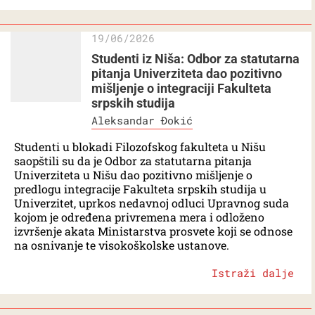
19/06/2026
Studenti iz Niša: Odbor za statutarna
pitanja Univerziteta dao pozitivno
mišljenje o integraciji Fakulteta
srpskih studija
Aleksandar Đokić
Studenti u blokadi Filozofskog fakulteta u Nišu
saopštili su da je Odbor za statutarna pitanja
Univerziteta u Nišu dao pozitivno mišljenje o
predlogu integracije Fakulteta srpskih studija u
Univerzitet, uprkos nedavnoj odluci Upravnog suda
kojom je određena privremena mera i odloženo
izvršenje akata Ministarstva prosvete koji se odnose
na osnivanje te visokoškolske ustanove.
Istraži dalje