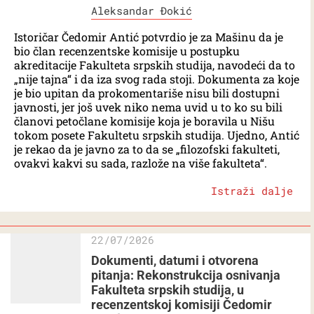
Aleksandar Đokić
Istoričar Čedomir Antić potvrdio je za Mašinu da je
bio član recenzentske komisije u postupku
akreditacije Fakulteta srpskih studija, navodeći da to
„nije tajna“ i da iza svog rada stoji. Dokumenta za koje
je bio upitan da prokomentariše nisu bili dostupni
javnosti, jer još uvek niko nema uvid u to ko su bili
članovi petočlane komisije koja je boravila u Nišu
tokom posete Fakultetu srpskih studija. Ujedno, Antić
je rekao da je javno za to da se „filozofski fakulteti,
ovakvi kakvi su sada, razlože na više fakulteta“.
Istraži dalje
22/07/2026
Dokumenti, datumi i otvorena
pitanja: Rekonstrukcija osnivanja
Fakulteta srpskih studija, u
recenzentskoj komisiji Čedomir