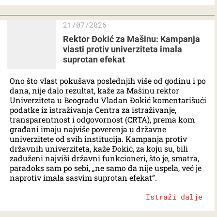
21/07/2026
Rektor Đokić za Mašinu: Kampanja
vlasti protiv univerziteta imala
suprotan efekat
Ono što vlast pokušava poslednjih više od godinu i po
dana, nije dalo rezultat, kaže za Mašinu rektor
Univerziteta u Beogradu Vladan Đokić komentarišući
podatke iz istraživanja Centra za istraživanje,
transparentnost i odgovornost (CRTA), prema kom
građani imaju najviše poverenja u državne
univerzitete od svih institucija. Kampanja protiv
državnih univerziteta, kaže Đokić, za koju su, bili
zaduženi najviši državni funkcioneri, što je, smatra,
paradoks sam po sebi, „ne samo da nije uspela, već je
naprotiv imala sasvim suprotan efekat”.
Istraži dalje