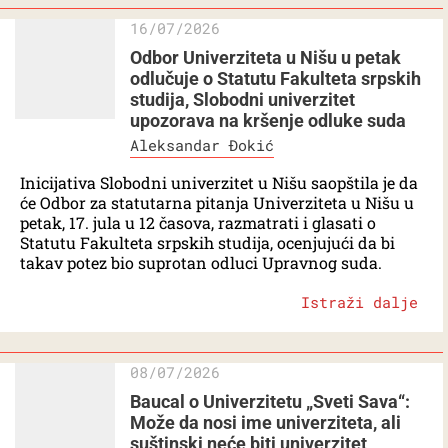
16/07/2026
Odbor Univerziteta u Nišu u petak
odlučuje o Statutu Fakulteta srpskih
studija, Slobodni univerzitet
upozorava na kršenje odluke suda
Aleksandar Đokić
Inicijativa Slobodni univerzitet u Nišu saopštila je da
će Odbor za statutarna pitanja Univerziteta u Nišu u
petak, 17. jula u 12 časova, razmatrati i glasati o
Statutu Fakulteta srpskih studija, ocenjujući da bi
takav potez bio suprotan odluci Upravnog suda.
Istraži dalje
08/07/2026
Baucal o Univerzitetu „Sveti Sava“:
Može da nosi ime univerziteta, ali
suštinski neće biti univerzitet