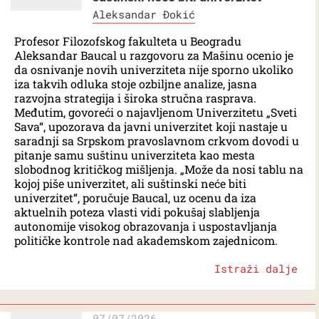
Aleksandar Đokić
Profesor Filozofskog fakulteta u Beogradu
Aleksandar Baucal u razgovoru za Mašinu ocenio je
da osnivanje novih univerziteta nije sporno ukoliko
iza takvih odluka stoje ozbiljne analize, jasna
razvojna strategija i široka stručna rasprava.
Međutim, govoreći o najavljenom Univerzitetu „Sveti
Sava“, upozorava da javni univerzitet koji nastaje u
saradnji sa Srpskom pravoslavnom crkvom dovodi u
pitanje samu suštinu univerziteta kao mesta
slobodnog kritičkog mišljenja. „Može da nosi tablu na
kojoj piše univerzitet, ali suštinski neće biti
univerzitet“, poručuje Baucal, uz ocenu da iza
aktuelnih poteza vlasti vidi pokušaj slabljenja
autonomije visokog obrazovanja i uspostavljanja
političke kontrole nad akademskom zajednicom.
Istraži dalje
07/07/2026