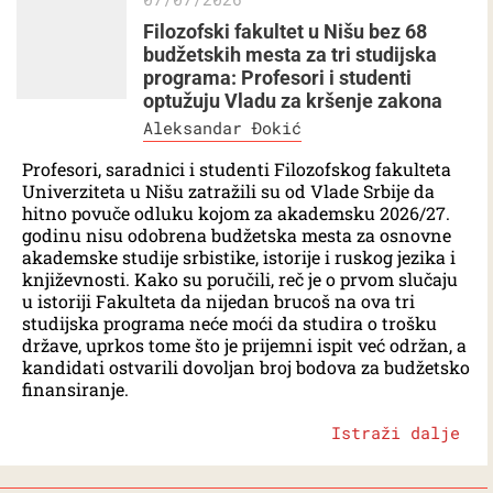
Filozofski fakultet u Nišu bez 68
budžetskih mesta za tri studijska
programa: Profesori i studenti
optužuju Vladu za kršenje zakona
Aleksandar Đokić
Profesori, saradnici i studenti Filozofskog fakulteta
Univerziteta u Nišu zatražili su od Vlade Srbije da
hitno povuče odluku kojom za akademsku 2026/27.
godinu nisu odobrena budžetska mesta za osnovne
akademske studije srbistike, istorije i ruskog jezika i
književnosti. Kako su poručili, reč je o prvom slučaju
u istoriji Fakulteta da nijedan brucoš na ova tri
studijska programa neće moći da studira o trošku
države, uprkos tome što je prijemni ispit već održan, a
kandidati ostvarili dovoljan broj bodova za budžetsko
finansiranje.
Istraži dalje