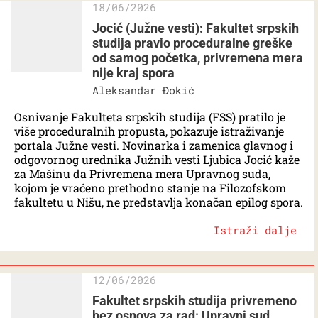
18/06/2026
Jocić (Južne vesti): Fakultet srpskih
studija pravio proceduralne greške
od samog početka, privremena mera
nije kraj spora
Aleksandar Đokić
Osnivanje Fakulteta srpskih studija (FSS) pratilo je
više proceduralnih propusta, pokazuje istraživanje
portala Južne vesti. Novinarka i zamenica glavnog i
odgovornog urednika Južnih vesti Ljubica Jocić kaže
za Mašinu da Privremena mera Upravnog suda,
kojom je vraćeno prethodno stanje na Filozofskom
fakultetu u Nišu, ne predstavlja konačan epilog spora.
Istraži dalje
12/06/2026
Fakultet srpskih studija privremeno
bez osnova za rad: Upravni sud