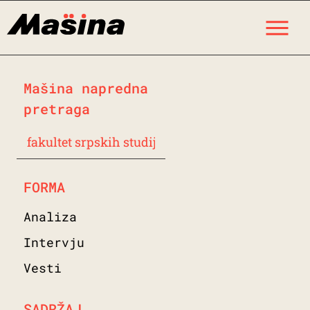
Skip
M
to
content
Mašina napredna
pretraga
ovo
je
polje
FORMA
za
pretragu
Analiza
Intervju
Vesti
SADRŽAJ