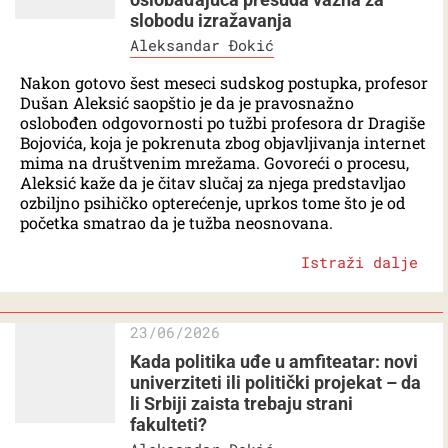
slobodu izražavanja
Aleksandar Đokić
Nakon gotovo šest meseci sudskog postupka, profesor
Dušan Aleksić saopštio je da je pravosnažno
oslobođen odgovornosti po tužbi profesora dr Dragiše
Bojovića, koja je pokrenuta zbog objavljivanja internet
mima na društvenim mrežama. Govoreći o procesu,
Aleksić kaže da je čitav slučaj za njega predstavljao
ozbiljno psihičko opterećenje, uprkos tome što je od
početka smatrao da je tužba neosnovana.
Istraži dalje
23/06/2026
Kada politika uđe u amfiteatar: novi
univerziteti ili politički projekat – da
li Srbiji zaista trebaju strani
fakulteti?