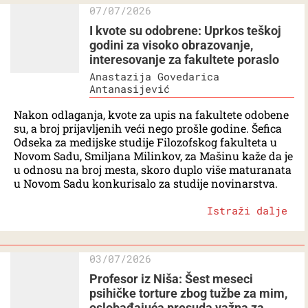
07/07/2026
I kvote su odobrene: Uprkos teškoj
godini za visoko obrazovanje,
interesovanje za fakultete poraslo
Anastazija Govedarica
Antanasijević
Nakon odlaganja, kvote za upis na fakultete odobene
su, a broj prijavljenih veći nego prošle godine. Šefica
Odseka za medijske studije Filozofskog fakulteta u
Novom Sadu, Smiljana Milinkov, za Mašinu kaže da je
u odnosu na broj mesta, skoro duplo više maturanata
u Novom Sadu konkurisalo za studije novinarstva.
Istraži dalje
03/07/2026
Profesor iz Niša: Šest meseci
psihičke torture zbog tužbe za mim,
oslobađajuća presuda važna za