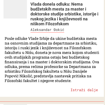
Vlada donela odluku: Nema
budžetskih mesta za master i
doktorske studije srbistike, istorije i
ruskog jezika i književnosti na
niškom Filozofskom
Aleksandar Đokić
Posle odluke Vlade Srbije da ukine budžetska mesta
na osnovnim studijama za departmane za srbistiku,
istoriju i ruski jezik i književnost na Filozofskom
fakultetu u Nišu, doneta je nova mera kojom studenti
ovih studijskih programa ostaju bez budžetskog
finansiranja i na master i doktorskim studijama. Ova
odluka, prema rečima profesorke sa Departmana za
srbistiku Filozofskog fakulteta u Nišu Danijele
Popović Nikolić, predstavlja nastavak pritiska na
Filozofski fakultet i njegove studente.
Istraži dalje