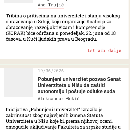
Ana Trujić
Tribina o pritiscima na univerzitete i stanju visokog
obrazovanja u Srbiji, koju organizuje Koalicija za
obrazovanje, razvoj, aktivizam i kompetencije
(KORAK) biće održana u ponedeljak, 22. juna od 18
časova, u Kući ljudskih prava u Beogradu.
Istraži dalje
19/06/2026
Pobunjeni univerzitet pozvao Senat
Univerziteta u Nišu da zaštiti
autonomiju i poštuje odluke suda
Aleksandar Đokić
Inicijativa „Pobunjeni univerzitet“ izrazila je
zabrinutost zbog najavljenih izmena Statuta
Univerziteta u Nišu koje bi, prema njihovoj oceni,
omogućile uključivanje Fakulteta za srpske studije u