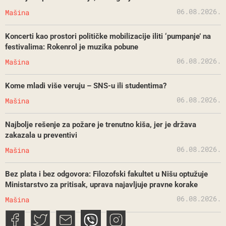
06.08.2026.
Mašina
Koncerti kao prostori političke mobilizacije iliti ‘pumpanje’ na
festivalima: Rokenrol je muzika pobune
06.08.2026.
Mašina
Kome mladi više veruju – SNS-u ili studentima?
06.08.2026.
Mašina
Najbolje rešenje za požare je trenutno kiša, jer je država
zakazala u preventivi
06.08.2026.
Mašina
Bez plata i bez odgovora: Filozofski fakultet u Nišu optužuje
Ministarstvo za pritisak, uprava najavljuje pravne korake
06.08.2026.
Mašina