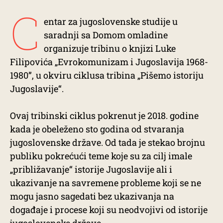
C
entar za jugoslovenske studije u
saradnji sa Domom omladine
organizuje tribinu o knjizi Luke
Filipovića „Evrokomunizam i Jugoslavija 1968-
1980”, u okviru ciklusa tribina „Pišemo istoriju
Jugoslavije“.
Ovaj tribinski ciklus pokrenut je 2018. godine
kada je obeleženo sto godina od stvaranja
jugoslovenske države. Od tada je stekao brojnu
publiku pokrećući teme koje su za cilj imale
„približavanje“ istorije Jugoslavije ali i
ukazivanje na savremene probleme koji se ne
mogu jasno sagedati bez ukazivanja na
događaje i procese koji su neodvojivi od istorije