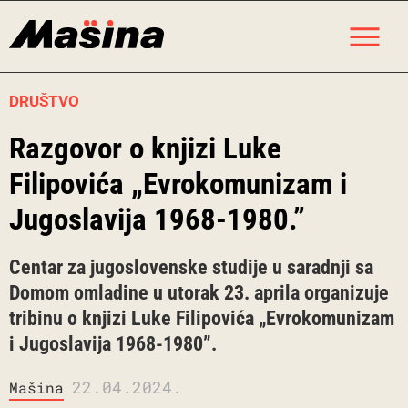
Skip
M
to
content
DRUŠTVO
Razgovor o knjizi Luke
Filipovića „Evrokomunizam i
Jugoslavija 1968-1980.”
Centar za jugoslovenske studije u saradnji sa
Domom omladine u utorak 23. aprila organizuje
tribinu o knjizi Luke Filipovića „Evrokomunizam
i Jugoslavija 1968-1980”.
22.04.2024.
Mašina