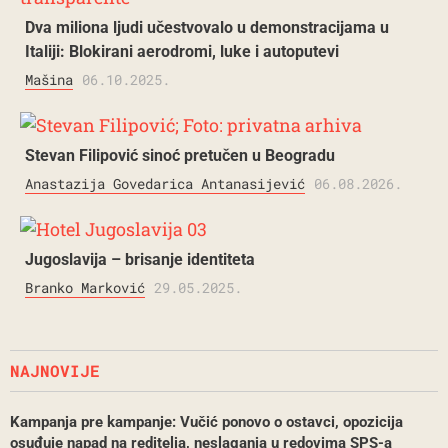
Dva miliona ljudi učestvovalo u demonstracijama u
Italiji: Blokirani aerodromi, luke i autoputevi
Mašina
06.10.2025.
Stevan Filipović sinoć pretučen u Beogradu
Anastazija Govedarica Antanasijević
06.08.2026.
Jugoslavija – brisanje identiteta
Branko Marković
29.05.2025.
NAJNOVIJE
Kampanja pre kampanje: Vučić ponovo o ostavci, opozicija
osuđuje napad na reditelja, neslaganja u redovima SPS-a