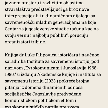
javnom prostoru i različitim oblastima
stvaralaštva predstavljajući ga kroz nove
interpretacije ali i u dinamičnom dijalogu sa
savremenošću mlađim generacijama na koje
Centar za jugoslovenske studije računa kao na
svoju vernu i najbolju publiku“, poručuju
organizatori tribine.
Knjiga dr Luke Filipovića, istoričara i naučnog
saradnika Instituta za savremenu istoriju, pod
nazivom „Evrokomunizam i Jugoslavija 1968-
1980.” u izdanju Akademske knjige i Instituta za
savremenu istoriju (2023.) pokreće brojna
pitanja iz domena dinamičnih odnosa
socijalističke Jugoslavije predvođene
komunističkom političkom elitom i
evrokomunističkih partija pre svega