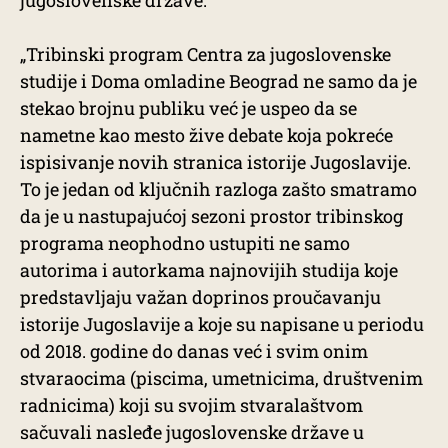
jugoslovenske države.
„Tribinski program Centra za jugoslovenske
studije i Doma omladine Beograd ne samo da je
stekao brojnu publiku već je uspeo da se
nametne kao mesto žive debate koja pokreće
ispisivanje novih stranica istorije Jugoslavije.
To je jedan od ključnih razloga zašto smatramo
da je u nastupajućoj sezoni prostor tribinskog
programa neophodno ustupiti ne samo
autorima i autorkama najnovijih studija koje
predstavljaju važan doprinos proučavanju
istorije Jugoslavije a koje su napisane u periodu
od 2018. godine do danas već i svim onim
stvaraocima (piscima, umetnicima, društvenim
radnicima) koji su svojim stvaralaštvom
sačuvali nasleđe jugoslovenske države u