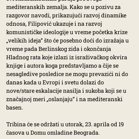
mediteranskih zemalja. Kako se u pozivu za
razgovor navodi, prikazujući razvoj dinamike
odnosa, Filipović ukazuje i na razvoj
komunističke ideologije u vreme početka krize
„velikih ideja“ što će posebno doći do izražaja u
vreme pada Berlinskog zida i okončanja
Hladnog rata koje izlazi iz israživačkog okvira
knjige i autora koga predstavljamo a čije se
nesagledive posledice ne mogu prevazići ni do
danas kada u Evropi i svetu dolazi do
nove/stare eskalacije nasilja i sukoba koji se u
značajnoj meri „oslanjaju“ i na mediteranski
basen.
Tribina će se održati u utorak, 23. aprila od 19
časova u Domu omladine Beograda.