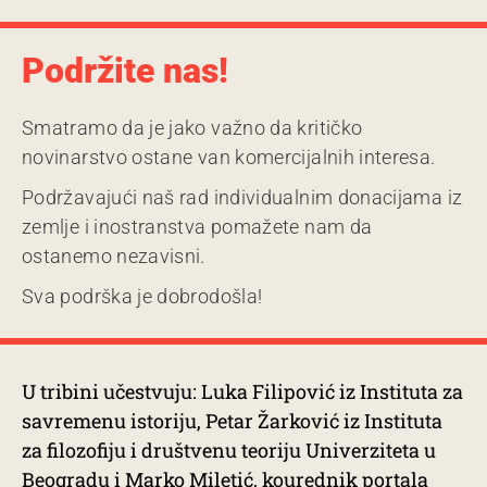
Podržite nas!
Smatramo da je jako važno da kritičko
novinarstvo ostane van komercijalnih interesa.
Podržavajući naš rad individualnim donacijama iz
zemlje i inostranstva pomažete nam da
ostanemo nezavisni.
Sva podrška je dobrodošla!
U tribini učestvuju: Luka Filipović iz Instituta za
savremenu istoriju, Petar Žarković iz Instituta
za filozofiju i društvenu teoriju Univerziteta u
Beogradu i Marko Miletić, kourednik portala