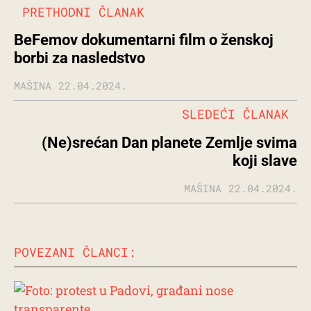
PRETHODNI ČLANAK
BeFemov dokumentarni film o ženskoj
borbi za nasledstvo
MAŠINA
22.04.2024.
SLEDEĆI ČLANAK
(Ne)srećan Dan planete Zemlje svima
koji slave
MAŠINA
22.04.2024.
POVEZANI ČLANCI: