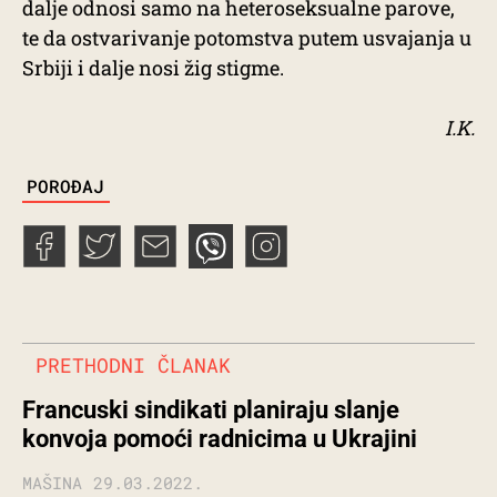
dalje odnosi samo na heteroseksualne parove,
te da ostvarivanje potomstva putem usvajanja u
Srbiji i dalje nosi žig stigme.
I.K.
TAGS
POROĐAJ
PRETHODNI ČLANAK
Francuski sindikati planiraju slanje
konvoja pomoći radnicima u Ukrajini
MAŠINA
29.03.2022.