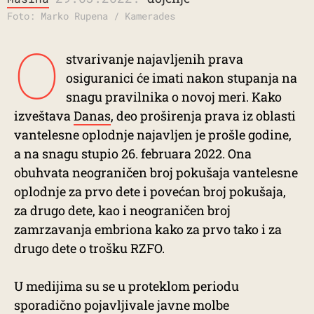
Foto: Marko Rupena / Kamerades
O
stvarivanje najavljenih prava
osiguranici će imati nakon stupanja na
snagu pravilnika o novoj meri. Kako
izveštava
Danas
, deo proširenja prava iz oblasti
vantelesne oplodnje najavljen je prošle godine,
a na snagu stupio 26. februara 2022. Ona
obuhvata neograničen broj pokušaja vantelesne
oplodnje za prvo dete i povećan broj pokušaja,
za drugo dete, kao i neograničen broj
zamrzavanja embriona kako za prvo tako i za
drugo dete o trošku RZFO.
U medijima su se u proteklom periodu
sporadično pojavljivale javne molbe