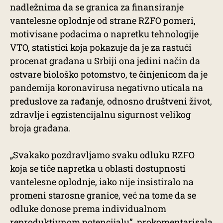
nadležnima da se granica za finansiranje
vantelesne oplodnje od strane RZFO pomeri,
motivisane podacima o napretku tehnologije
VTO, statistici koja pokazuje da je za rastući
procenat građana u Srbiji ona jedini način da
ostvare biološko potomstvo, te činjenicom da je
pandemija koronavirusa negativno uticala na
preduslove za rađanje, odnosno društveni život,
zdravlje i egzistencijalnu sigurnost velikog
broja građana.
„Svakako pozdravljamo svaku odluku RZFO
koja se tiče napretka u oblasti dostupnosti
vantelesne oplodnje, iako nije insistiralo na
promeni starosne granice, već na tome da se
odluke donose prema individualnom
reproduktivnom potencijalu”, prokomentarisala