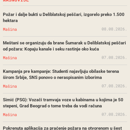
Požar i dalje bukti u Deliblatskoj peščari, izgorelo preko 1.500
hektara
08.08.2026.
Mašina
Meštani se organizuju da brane Šumarak u Deliblatskoj peščari
od požara: Kopaju kanale i seku rastinje oko kuća
07.08.2026.
Mašina
Kampanja pre kampanje: Studenti najavljuju obilaske terena
širom Srbije, SNS ponovo o neraspisanim izborima
07.08.2026.
Mašina
Simić (PSG): Vozači tramvaja voze u kabinama u kojima je 50
stepeni, Grad Beograd o tome treba da vodi računa
07.08.2026.
Mašina
Pokrenuta aplikacija za praćenje požara na otvorenom u šest