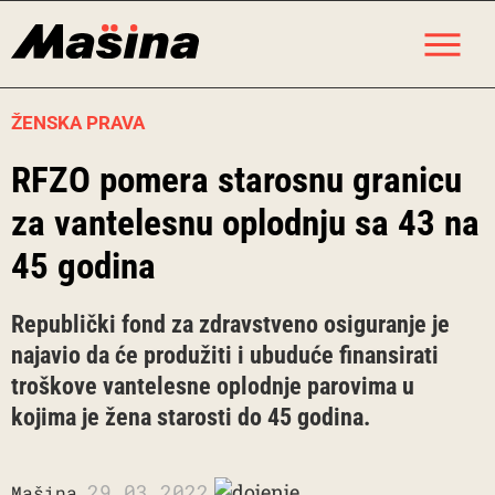
Skip
M
to
content
ŽENSKA PRAVA
RFZO pomera starosnu granicu
za vantelesnu oplodnju sa 43 na
45 godina
Republički fond za zdravstveno osiguranje je
najavio da će produžiti i ubuduće finansirati
troškove vantelesne oplodnje parovima u
kojima je žena starosti do 45 godina.
29.03.2022.
Mašina