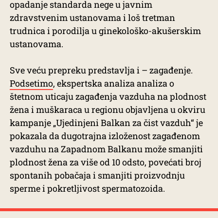
opadanje standarda nege u javnim
zdravstvenim ustanovama i loš tretman
trudnica i porodilja u ginekološko-akušerskim
ustanovama.
Sve veću prepreku predstavlja i – zagađenje.
Podsetimo
, ekspertska analiza analiza o
štetnom uticaju zagađenja vazduha na plodnost
žena i muškaraca u regionu objavljena u okviru
kampanje „Ujedinjeni Balkan za čist vazduh“ je
pokazala da dugotrajna izloženost zagađenom
vazduhu na Zapadnom Balkanu može smanjiti
plodnost žena za više od 10 odsto, povećati broj
spontanih pobačaja i smanjiti proizvodnju
sperme i pokretljivost spermatozoida.