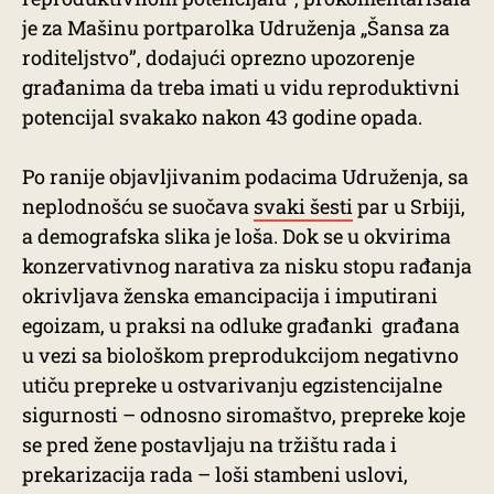
je za Mašinu portparolka Udruženja „Šansa za
roditeljstvo”, dodajući oprezno upozorenje
građanima da treba imati u vidu reproduktivni
potencijal svakako nakon 43 godine opada.
Po ranije objavljivanim podacima Udruženja, sa
neplodnošću se suočava
svaki šesti
par u Srbiji,
a demografska slika je loša. Dok se u okvirima
konzervativnog narativa za nisku stopu rađanja
okrivljava ženska emancipacija i imputirani
egoizam, u praksi na odluke građanki građana
u vezi sa biološkom preprodukcijom negativno
utiču prepreke u ostvarivanju egzistencijalne
sigurnosti – odnosno siromaštvo, prepreke koje
se pred žene postavljaju na tržištu rada i
prekarizacija rada – loši stambeni uslovi,