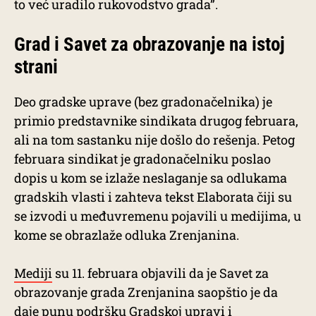
to već uradilo rukovodstvo grada”.
Grad i Savet za obrazovanje na istoj
strani
Deo gradske uprave (bez gradonačelnika) je
primio predstavnike sindikata drugog februara,
ali na tom sastanku nije došlo do rešenja. Petog
februara sindikat je gradonačelniku poslao
dopis u kom se izlaže neslaganje sa odlukama
gradskih vlasti i zahteva tekst Elaborata čiji su
se izvodi u međuvremenu pojavili u medijima, u
kome se obrazlaže odluka Zrenjanina.
Mediji
su 11. februara objavili da je Savet za
obrazovanje grada Zrenjanina saopštio je da
daje punu podršku Gradskoj upravi i