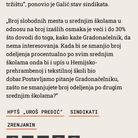
tržištu”, ponovio je Galić stav sindikata.
„Broj slobodnih mesta u srednjim školama u
odnosu na broj izašlih osmaka je veći i do 30%
što dovodi do toga, kako kaže Gradonačelnik, da
nema interesovanja. Kada bi se smanjio broj
odeljenja procentualno po svim srednjim
školama onda bi i upis u Hemijsko-
prehrambenoj i tekstilnoj školi bio
dobar.Postavljamo pitanje Gradonačelniku,
zašto ne smanjujete broj odeljenja po drugim
srednjim školama?”
TAGS
HPTŠ „UROŠ PREDIĆ“
SINDIKATI
ZRENJANIN