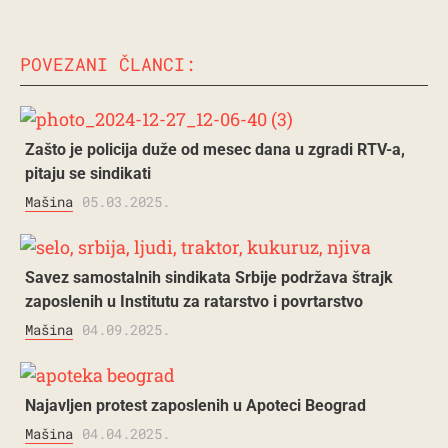
POVEZANI ČLANCI:
Zašto je policija duže od mesec dana u zgradi RTV-a,
pitaju se sindikati
Mašina
05.03.2025.
Savez samostalnih sindikata Srbije podržava štrajk
zaposlenih u Institutu za ratarstvo i povrtarstvo
Mašina
04.09.2025.
Najavljen protest zaposlenih u Apoteci Beograd
Mašina
04.04.2025.