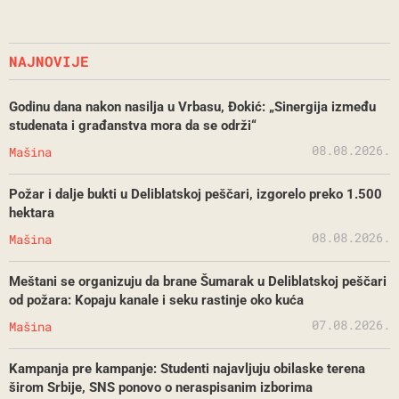
NAJNOVIJE
Godinu dana nakon nasilja u Vrbasu, Đokić: „Sinergija između
studenata i građanstva mora da se održi“
08.08.2026.
Mašina
Požar i dalje bukti u Deliblatskoj peščari, izgorelo preko 1.500
hektara
08.08.2026.
Mašina
Meštani se organizuju da brane Šumarak u Deliblatskoj peščari
od požara: Kopaju kanale i seku rastinje oko kuća
07.08.2026.
Mašina
Kampanja pre kampanje: Studenti najavljuju obilaske terena
širom Srbije, SNS ponovo o neraspisanim izborima