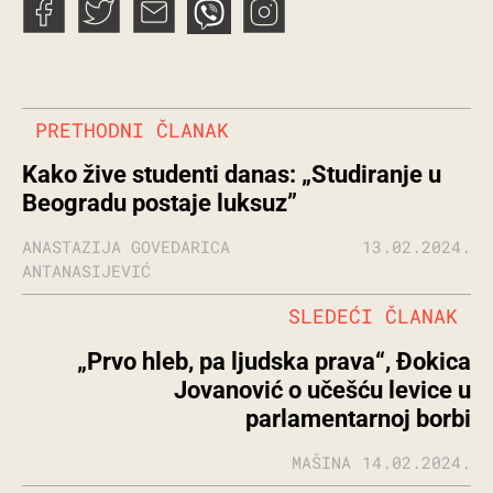
PRETHODNI ČLANAK
Kako žive studenti danas: „Studiranje u
Beogradu postaje luksuz”
ANASTAZIJA GOVEDARICA
13.02.2024.
ANTANASIJEVIĆ
SLEDEĆI ČLANAK
„Prvo hleb, pa ljudska prava“, Đokica
Jovanović o učešću levice u
parlamentarnoj borbi
MAŠINA
14.02.2024.