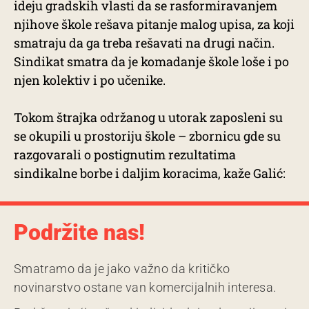
ideju gradskih vlasti da se rasformiravanjem
njihove škole rešava pitanje malog upisa, za koji
smatraju da ga treba rešavati na drugi način.
Sindikat smatra da je komadanje škole loše i po
njen kolektiv i po učenike.
Tokom štrajka održanog u utorak zaposleni su
se okupili u prostoriju škole – zbornicu gde su
razgovarali o postignutim rezultatima
sindikalne borbe i daljim koracima, kaže Galić:
Podržite nas!
Smatramo da je jako važno da kritičko
novinarstvo ostane van komercijalnih interesa.