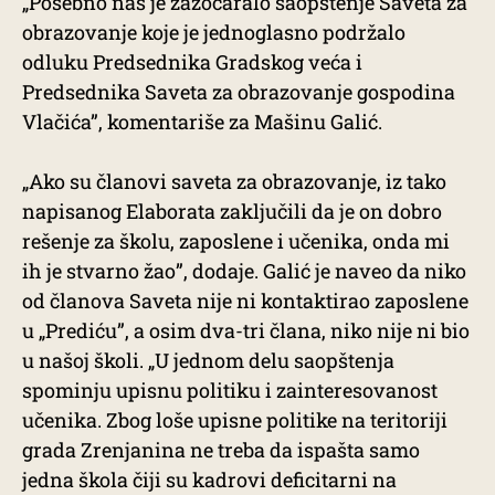
„Posebno nas je zazočaralo saopštenje Saveta za
obrazovanje koje je jednoglasno podržalo
odluku Predsednika Gradskog veća i
Predsednika Saveta za obrazovanje gospodina
Vlačića”, komentariše za Mašinu Galić.
„Ako su članovi saveta za obrazovanje, iz tako
napisanog Elaborata zaključili da je on dobro
rešenje za školu, zaposlene i učenika, onda mi
ih je stvarno žao”, dodaje. Galić je naveo da niko
od članova Saveta nije ni kontaktirao zaposlene
u „Prediću”, a osim dva-tri člana, niko nije ni bio
u našoj školi. „U jednom delu saopštenja
spominju upisnu politiku i zainteresovanost
učenika. Zbog loše upisne politike na teritoriji
grada Zrenjanina ne treba da ispašta samo
jedna škola čiji su kadrovi deficitarni na