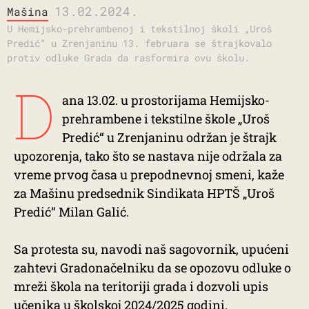
13.02.2024.
Mašina
U Hemijsko-prehrambenoj i tekstilnoj školi „Uroš
Predić“ u Zrenjaninu 13. februara se štrajkovalo
protiv odluke Grada da rasformira ovu školu.
D
ana 13.02. u prostorijama Hemijsko-
prehrambene i tekstilne škole „Uroš
Predić“ u Zrenjaninu održan je štrajk
upozorenja, tako što se nastava nije održala za
vreme prvog časa u prepodnevnoj smeni, kaže
za Mašinu predsednik Sindikata HPTŠ „Uroš
Predić“ Milan Galić.
Sa protesta su, navodi naš sagovornik, upućeni
zahtevi Gradonačelniku da se opozovu odluke o
mreži škola na teritoriji grada i dozvoli upis
učenika u školskoj 2024/2025 godini.