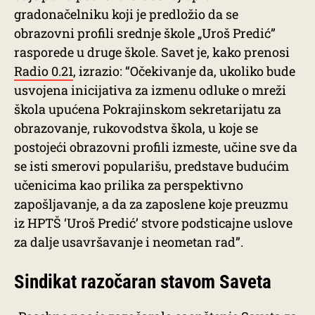
gradonačelniku koji je predložio da se
obrazovni profili srednje škole „Uroš Predić”
rasporede u druge škole. Savet je, kako prenosi
Radio 0.21
, izrazio: “Očekivanje da, ukoliko bude
usvojena inicijativa za izmenu odluke o mreži
škola upućena Pokrajinskom sekretarijatu za
obrazovanje, rukovodstva škola, u koje se
postojeći obrazovni profili izmeste, učine sve da
se isti smerovi popularišu, predstave budućim
učenicima kao prilika za perspektivno
zapošljavanje, a da za zaposlene koje preuzmu
iz HPTŠ ‘Uroš Predić’ stvore podsticajne uslove
za dalje usavršavanje i neometan rad”.
Sindikat razočaran stavom Saveta