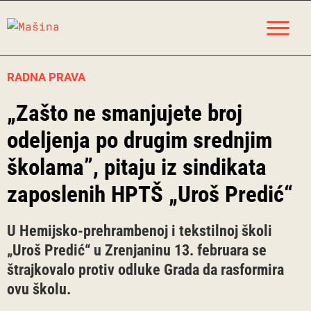
Skip
M
to
content
RADNA PRAVA
„Zašto ne smanjujete broj
odeljenja po drugim srednjim
školama”, pitaju iz sindikata
zaposlenih HPTŠ „Uroš Predić“
U Hemijsko-prehrambenoj i tekstilnoj školi
„Uroš Predić“ u Zrenjaninu 13. februara se
štrajkovalo protiv odluke Grada da rasformira
ovu školu.