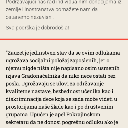
Podržavajući naš rad individualnim donacijama iz
zemlje i inostranstva pomažete nam da
ostanemo nezavisni.
Sva podrška je dobrodošla!
“Zauzet je jedinstven stav da se ovim odlukama
ugrožava socijalni položaj zaposlenih, jer o
njemu nigde ništa nije napisano osim usmenih
izjava Gradonačelnika da niko neće ostati bez
posla. Ugrožavaju se ulovi za održavanje
kvalitetne nastave, bezbednost učenika kao i
diskriminacija dece koja se sada može videti u
prostorijama naše škole kao i po društvenim
grupama. Upućen je apel Pokrajinskom
sekretaru da ne donosi pogrešnu odluku ako je