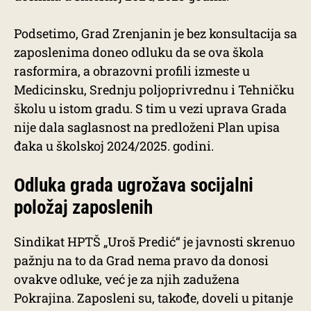
Podsetimo, Grad Zrenjanin je bez konsultacija sa
zaposlenima doneo odluku da se ova škola
rasformira, a obrazovni profili izmeste u
Medicinsku, Srednju poljoprivrednu i Tehničku
školu u istom gradu. S tim u vezi uprava Grada
nije dala saglasnost na predloženi Plan upisa
đaka u školskoj 2024/2025. godini.
Odluka grada ugrožava socijalni
položaj zaposlenih
Sindikat HPTŠ „Uroš Predić“ je javnosti skrenuo
pažnju na to da Grad nema pravo da donosi
ovakve odluke, već je za njih zadužena
Pokrajina. Zaposleni su, takođe, doveli u pitanje