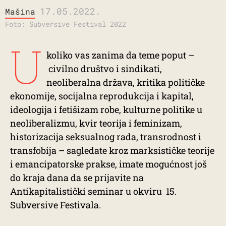
17.05.2022.
Mašina
Foto: Subversive Festival 2022
U
koliko vas zanima da teme poput –
civilno društvo i sindikati,
neoliberalna država, kritika političke
ekonomije, socijalna reprodukcija i kapital,
ideologija i fetišizam robe, kulturne politike u
neoliberalizmu, kvir teorija i feminizam,
historizacija seksualnog rada, transrodnost i
transfobija – sagledate kroz marksističke teorije
i emancipatorske prakse, imate mogućnost još
do kraja dana da se prijavite na
Antikapitalistički seminar u okviru 15.
Subversive Festivala.