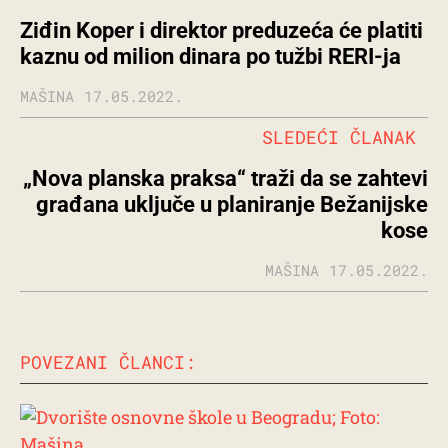
Ziđin Koper i direktor preduzeća će platiti
kaznu od milion dinara po tužbi RERI-ja
MAŠINA
17.05.2022.
SLEDEĆI ČLANAK
„Nova planska praksa“ traži da se zahtevi
građana uključe u planiranje Bežanijske
kose
MAŠINA
17.05.2022.
POVEZANI ČLANCI: