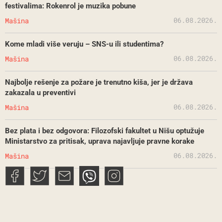
festivalima: Rokenrol je muzika pobune
06.08.2026.
Mašina
Kome mladi više veruju – SNS-u ili studentima?
06.08.2026.
Mašina
Najbolje rešenje za požare je trenutno kiša, jer je država
zakazala u preventivi
06.08.2026.
Mašina
Bez plata i bez odgovora: Filozofski fakultet u Nišu optužuje
Ministarstvo za pritisak, uprava najavljuje pravne korake
06.08.2026.
Mašina