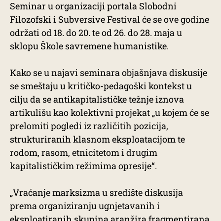
Seminar u organizaciji portala Slobodni
Filozofski i Subversive Festival će se ove godine
održati od 18. do 20. te od 26. do 28. maja u
sklopu Škole savremene humanistike.
Kako se u najavi seminara objašnjava diskusije
se smeštaju u kritičko-pedagoški kontekst u
cilju da se antikapitalističke težnje iznova
artikulišu kao kolektivni projekat „u kojem će se
prelomiti pogledi iz različitih pozicija,
strukturiranih klasnom eksploatacijom te
rodom, rasom, etnicitetom i drugim
kapitalističkim režimima opresije“.
„Vraćanje marksizma u središte diskusija
prema organiziranju ugnjetavanih i
eksploatiranih skupina aranžira fragmentirana