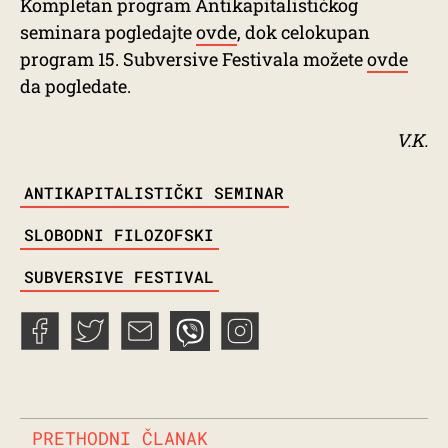
Kompletan program Antikapitalističkog
seminara pogledajte
ovde
, dok celokupan
program 15. Subversive Festivala možete
ovde
da pogledate.
V.K.
TAGS
ANTIKAPITALISTIČKI SEMINAR
SLOBODNI FILOZOFSKI
SUBVERSIVE FESTIVAL
PRETHODNI ČLANAK