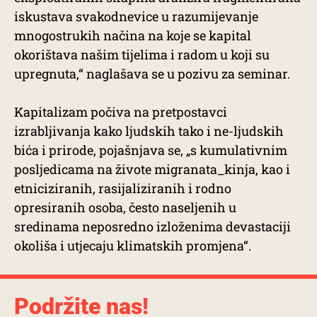
iskustava svakodnevice u razumijevanje
mnogostrukih načina na koje se kapital
okorištava našim tijelima i radom u koji su
upregnuta,“ naglašava se u pozivu za seminar.
Kapitalizam počiva na pretpostavci
izrabljivanja kako ljudskih tako i ne-ljudskih
bića i prirode, pojašnjava se, „s kumulativnim
posljedicama na živote migranata_kinja, kao i
etniciziranih, rasijaliziranih i rodno
opresiranih osoba, često naseljenih u
sredinama neposredno izloženima devastaciji
okoliša i utjecaju klimatskih promjena“.
Podržite nas!