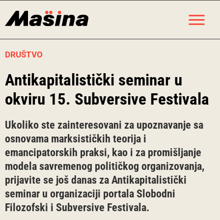
Skip
M
to
content
DRUŠTVO
Antikapitalistički seminar u
okviru 15. Subversive Festivala
Ukoliko ste zainteresovani za upoznavanje sa
osnovama marksističkih teorija i
emancipatorskih praksi, kao i za promišljanje
modela savremenog političkog organizovanja,
prijavite se još danas za Antikapitalistički
seminar u organizaciji portala Slobodni
Filozofski i Subversive Festivala.