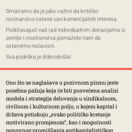
Smatramo da je jako važno da kritičko
novinarstvo ostane van komercijalnih interesa.
Podržavajući naš rad individualnim donacijama iz
zemlje i inostranstva pomažete nam da
ostanemo nezavisni.
Sva podrška je dobrodošla!
Ono što se naglašava u pozivnom pismu jeste
posebna pažnja koja će biti posvećena analizi
modela i strategija delovanja u sindikalnom,
civilnom i kulturnom polju, u kojem kapital i
država potiskuju „svako političko kretanje
motivirano promjenom“, kao i mogućnosti
ponovnog promišljanja antikapitalističkog