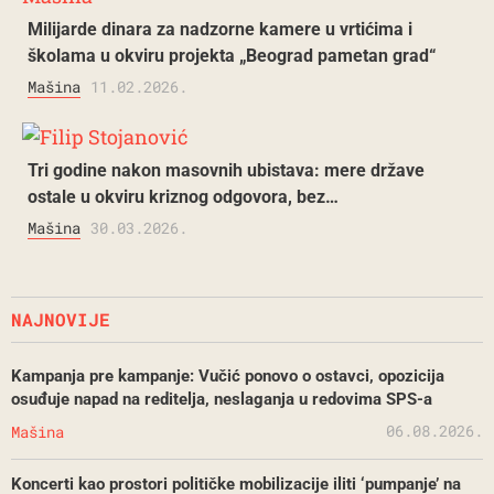
Milijarde dinara za nadzorne kamere u vrtićima i
školama u okviru projekta „Beograd pametan grad“
Mašina
11.02.2026.
Tri godine nakon masovnih ubistava: mere države
ostale u okviru kriznog odgovora, bez…
Mašina
30.03.2026.
NAJNOVIJE
Kampanja pre kampanje: Vučić ponovo o ostavci, opozicija
osuđuje napad na reditelja, neslaganja u redovima SPS-a
06.08.2026.
Mašina
Koncerti kao prostori političke mobilizacije iliti ‘pumpanje’ na