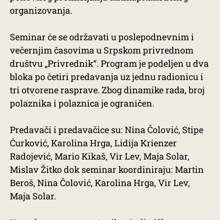
organizovanja.
Seminar će se održavati u poslepodnevnim i
večernjim časovima u Srpskom privrednom
društvu „Privrednik“. Program je podeljen u dva
bloka po četiri predavanja uz jednu radionicu i
tri otvorene rasprave. Zbog dinamike rada, broj
polaznika i polaznica je ograničen.
Predavači i predavačice su: Nina Čolović, Stipe
Ćurković, Karolina Hrga, Lidija Krienzer
Radojević, Mario Kikaš, Vir Lev, Maja Solar,
Mislav Žitko dok seminar koordiniraju: Martin
Beroš, Nina Čolović, Karolina Hrga, Vir Lev,
Maja Solar.