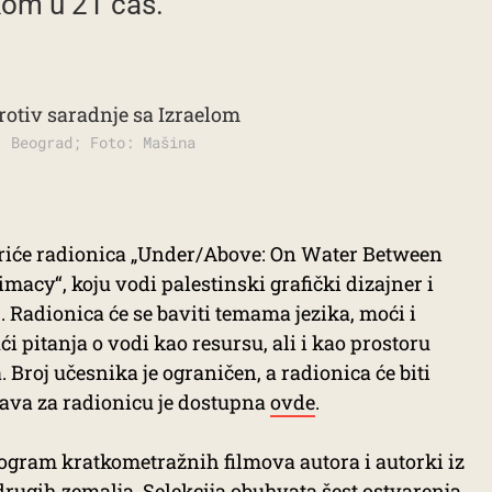
om u 21 čas.
, Beograd; Foto: Mašina
riće radionica „Under/Above: On Water Between
acy“, koju vodi palestinski grafički dizajner i
 Radionica će se baviti temama jezika, moći i
ći pitanja o vodi kao resursu, ali i kao prostoru
. Broj učesnika je ograničen, a radionica će biti
java za radionicu je dostupna
ovde
.
ogram kratkometražnih filmova autora i autorki iz
 drugih zemalja. Selekcija obuhvata šest ostvarenja