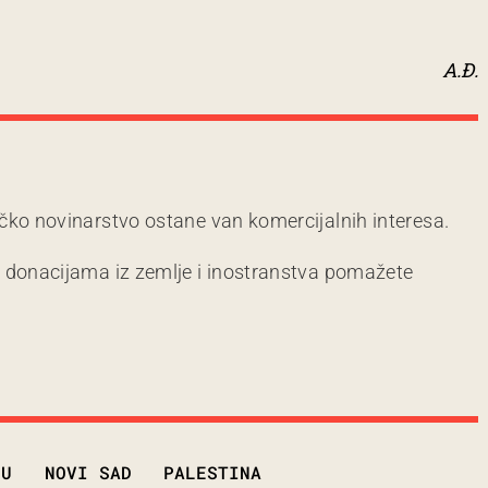
A.Đ.
čko novinarstvo ostane van komercijalnih interesa.
m donacijama iz zemlje i inostranstva pomažete
DU
NOVI SAD
PALESTINA