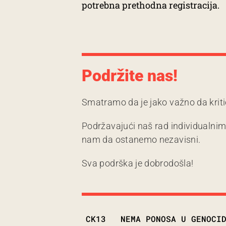
potrebna prethodna registracija.
Podržite nas!
Smatramo da je jako važno da kriti
Podržavajući naš rad individualni
nam da ostanemo nezavisni.
Sva podrška je dobrodošla!
TAGS
CK13
NEMA PONOSA U GENOCI