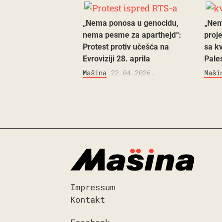
„Nema ponosa u genocidu,
„Nem
nema pesme za aparthejd“:
proje
Protest protiv učešća na
sa kv
Evroviziji 28. aprila
Pale
Mašina
22.04.2026.
Maši
Impressum
Kontakt