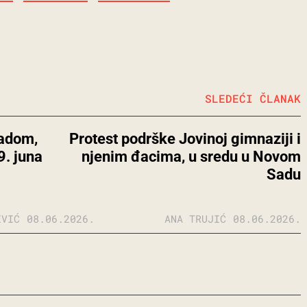
SLEDEĆI ČLANAK
ladom,
Protest podrške Jovinoj gimnaziji i
9. juna
njenim đacima, u sredu u Novom
Sadu
EVIĆ
08.06.2026.
ANA TRUJIĆ
08.06.2026.