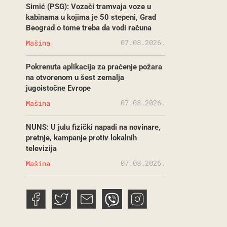
Simić (PSG): Vozači tramvaja voze u
kabinama u kojima je 50 stepeni, Grad
Beograd o tome treba da vodi računa
07.08.2026.
Mašina
Pokrenuta aplikacija za praćenje požara
na otvorenom u šest zemalja
jugoistočne Evrope
07.08.2026.
Mašina
NUNS: U julu fizički napadi na novinare,
pretnje, kampanje protiv lokalnih
televizija
07.08.2026.
Mašina