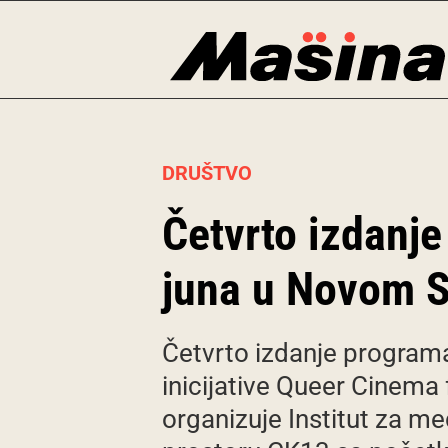
Skip
to
content
DRUŠTVO
Četvrto izdanj
juna u Novom 
Četvrto izdanje programa
inicijative Queer Cinema
organizuje Institut za med