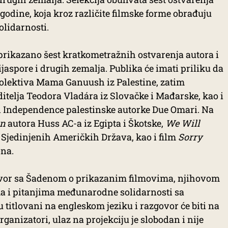
 godine, koja kroz različite filmske forme obrađuju
solidarnosti.
prikazano šest kratkometražnih ostvarenja autora i
ijaspore i drugih zemalja. Publika će imati priliku da
olektiva Mama Ganuush iz Palestine, zatim
al Independence palestinske autorke Due Omari. Na
rn
autora Huss AC-a iz Egipta i Škotske,
We Will
z Sjedinjenih Američkih Država, kao i film
Sorry
ona.
govor sa Šadenom o prikazanim filmovima, njihovom
a i pitanjima međunarodne solidarnosti sa
titlovani na engleskom jeziku i razgovor će biti na
ganizatori, ulaz na projekciju je slobodan i nije