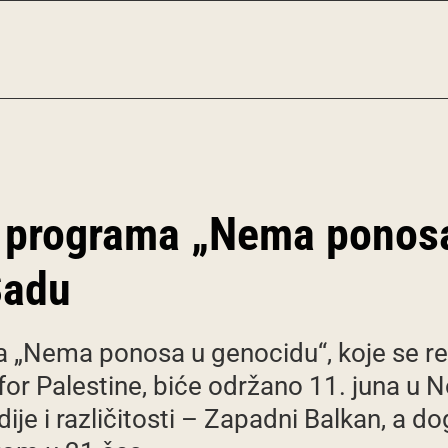
e programa „Nema ponosa
Sadu
 „Nema ponosa u genocidu“, koje se rea
 for Palestine, biće održano 11. juna 
ije i različitosti – Zapadni Balkan, a d