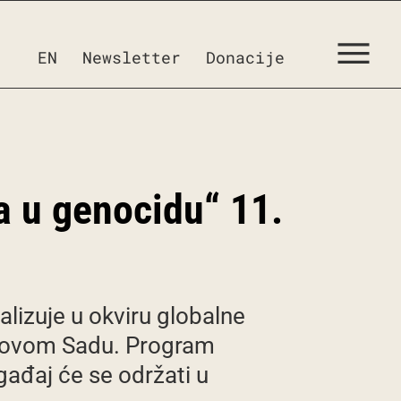
EN
Newsletter
Donacije
 u genocidu“ 11.
lizuje u okviru globalne
u Novom Sadu. Program
ogađaj će se održati u