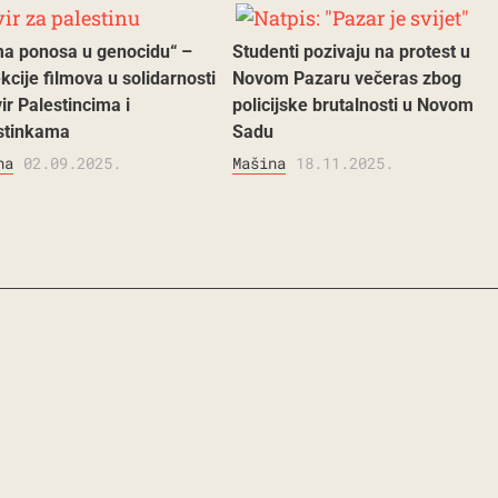
a ponosa u genocidu“ –
Studenti pozivaju na protest u
kcije filmova u solidarnosti
Novom Pazaru večeras zbog
ir Palestincima i
policijske brutalnosti u Novom
stinkama
Sadu
na
02.09.2025.
Mašina
18.11.2025.