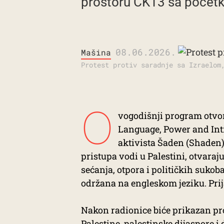
prostoru CK13 sa početk
08.06.2026.
Mašina
Protest protiv saradnje sa Izraelom
O
vogodišnji program otvo
Language, Power and Intim
aktivista Šaden (Shaden).
pristupa vodi u Palestini, otvaraju
sećanja, otpora i političkih sukoba
održana na engleskom jeziku. Pri
Nakon radionice biće prikazan pr
Palestine, palestinske dijaspore i