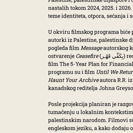
nastalih tokom 2024, 2025. i 2026.
teme identiteta, otpora, sećanja i 
U okviru filmskog programa biće 
autorki iz Palestine, palestinske d
pogleda film
Message
autorskog k
ostvarenje
Ceasefire
(بِكَفِّي قَهْـر) reditelja Teodora Vladára iz Slovačke i Mađarske, kao i
film The 5-Year Plan for Financi
programu su i film
Until We Retu
Haunt Your Archive
autora R.R. i
kanadskog reditelja Johna Greys
Posle projekcija planiran je raz
tumačenju u lokalnim kontekstim
palestinskim narodom. Filmovi su 
engleskom jeziku, a kako dodaju or