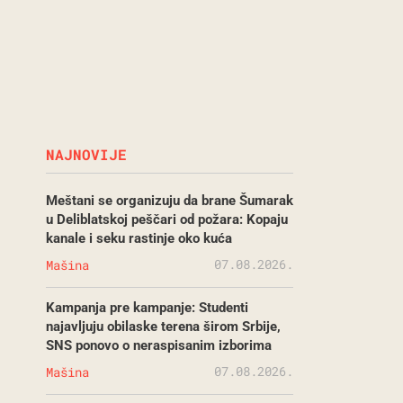
NAJNOVIJE
Meštani se organizuju da brane Šumarak
u Deliblatskoj peščari od požara: Kopaju
kanale i seku rastinje oko kuća
07.08.2026.
Mašina
Kampanja pre kampanje: Studenti
najavljuju obilaske terena širom Srbije,
SNS ponovo o neraspisanim izborima
07.08.2026.
Mašina