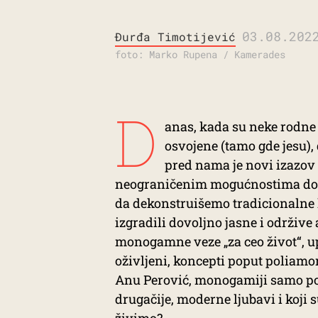
03.08.202
Đurđa Timotijević
foto: Marko Rupena / Kamerades
D
anas, kada su neke rodne
osvojene (tamo gde jesu), 
pred nama je novi izazov 
neograničenim mogućnostima dok 
da dekonstruišemo tradicionalne 
izgradili dovoljno jasne i održive 
monogamne veze „za ceo život“, up
oživljeni, koncepti poput poliamori
Anu Perović, monogamiji samo p
drugačije, moderne ljubavi i koji 