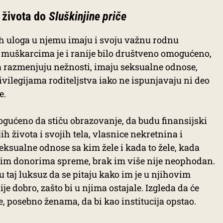
života do
Sluškinjine priče
ih uloga u njemu imaju i svoju važnu rodnu
muškarcima je i ranije bilo društveno omogućeno,
a razmenjuju nežnosti, imaju seksualne odnose,
vilegijama roditeljstva iako ne ispunjavaju ni deo
e.
ućeno da stiču obrazovanje, da budu finansijski
h života i svojih tela, vlasnice nekretnina i
ksualne odnose sa kim žele i kada to žele, kada
im donorima spreme, brak im više nije neophodan.
u taj luksuz da se pitaju kako im je u njihovim
e dobro, zašto bi u njima ostajale. Izgleda da će
 posebno ženama, da bi kao institucija opstao.