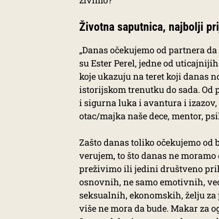
živimo?
Životna saputnica, najbolji pri
„Danas očekujemo od partnera da n
su Ester Perel, jedne od uticajniji
koje ukazuju na teret koji danas 
istorijskom trenutku do sada. Od
i sigurna luka i avantura i izazov, 
otac/majka naše dece, mentor, psih
Zašto danas toliko očekujemo od b
verujem, to što danas ne moramo 
preživimo ili jedini društveno pr
osnovnih, ne samo emotivnih, već 
seksualnih, ekonomskih, želju za 
više ne mora da bude. Makar za o