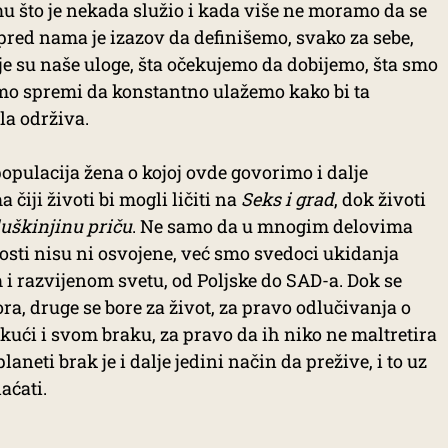
u što je nekada služio i kada više ne moramo da se
red nama je izazov da definišemo, svako za sebe,
e su naše uloge, šta očekujemo da dobijemo, šta smo
mo spremi da konstantno ulažemo kako bi ta
la održiva.
pulacija žena o kojoj ovde govorimo i dalje
čiji životi bi mogli ličiti na
Seks i grad
, dok životi
luškinjinu priču
. Ne samo da u mnogim delovima
osti nisu ni osvojene, već smo svedoci ukidanja
 razvijenom svetu, od Poljske do SAD-a. Dok se
a, druge se bore za život, za pravo odlučivanja o
 kući i svom braku, za pravo da ih niko ne maltretira
aneti brak je i dalje jedini način da prežive, i to uz
laćati.