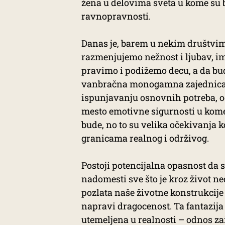
žena u delovima sveta u kome su 
ravnopravnosti.
Danas je, barem u nekim društvima
razmenjujemo nežnost i ljubav, i
pravimo i podižemo decu, a da bud
vanbračna monogamna zajednica za 
ispunjavanju osnovnih potreba, o
mesto emotivne sigurnosti u kome
bude, no to su velika očekivanja koj
granicama realnog i održivog.
Postoji potencijalna opasnost da 
nadomesti sve što je kroz život n
pozlata naše životne konstrukcije 
napravi dragocenost. Ta fantazija
utemeljena u realnosti – odnos za