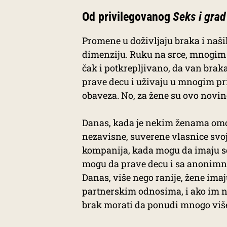
Od privilegovanog
Seks i grad
Promene u doživljaju braka i naš
dimenziju. Ruku na srce, mnogim 
čak i potkrepljivano, da van brak
prave decu i uživaju u mnogim pri
obaveza. No, za žene su ovo novin
Danas, kada je nekim ženama omog
nezavisne, suverene vlasnice svoji
kompanija, kada mogu da imaju se
mogu da prave decu i sa anonimn
Danas, više nego ranije, žene imaj
partnerskim odnosima, i ako im nij
brak morati da ponudi mnogo više,