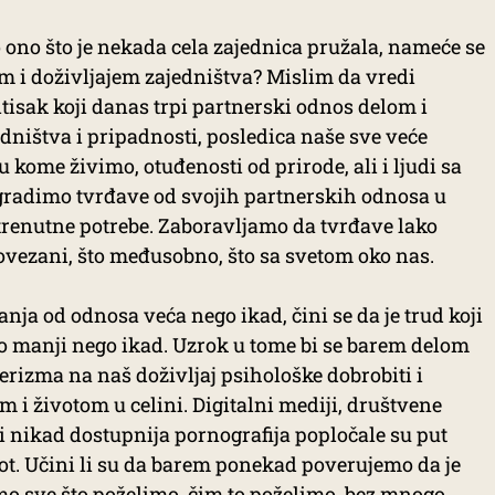
ono što je nekada cela zajednica pružala, nameće se
com i doživljajem zajedništva? Mislim da vredi
ritisak koji danas trpi partnerski odnos delom i
edništva i pripadnosti, posledica naše sve veće
u kome živimo, otuđenosti od prirode, ali i ljudi sa
 gradimo tvrđave od svojih partnerskih odnosa u
trenutne potrebe. Zaboravljamo da tvrđave lako
vezani, što međusobno, što sa svetom oko nas.
ja od odnosa veća nego ikad, čini se da je trud koji
 manji nego ikad. Uzrok u tome bi se barem delom
rizma na naš doživljaj psihološke dobrobiti i
i životom u celini. Digitalni mediji, društvene
 i nikad dostupnija pornografija popločale su put
t. Učini li su da barem ponekad poverujemo da je
o sve što poželimo, čim to poželimo, bez mnogo