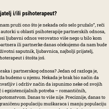
jatelj i/ili psihoterapeut?
am pruži ono što je nekada celo selo pružalo“, reči
h autorki u oblasti psihoterapije partnerskih odnosa,
nosi ljubavni odnos verovatno više nego u bilo kom
 partnera ili partnerke danas očekujemo da nam bude
životni saputnik, ljubavnica, najbolji prijatelj,
oterapeut i štošta još.
raka i partnerskog odnosa? Jedan od razloga je,
da budemo u njemu. Nekada je brak bio način da
ihvatljiv i održiv način da ispunimo neke od svojih
i egzistencijalnih potreba – romantičnih,
potomstvom. Danas to više nije. Preciznije, danas to
graničenu populaciju muškaraca i manju populaciju