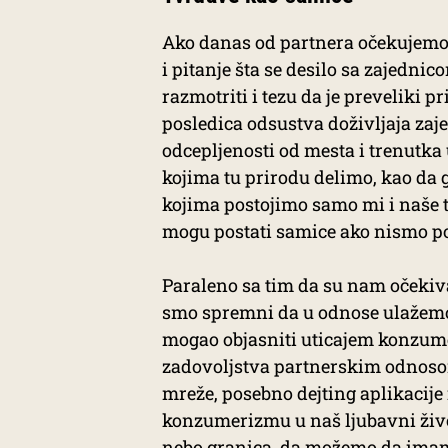
Ako danas od partnera očekujemo 
i pitanje šta se desilo sa zajedni
razmotriti i tezu da je preveliki p
posledica odsustva doživljaja zaj
odcepljenosti od mesta i trenutka 
kojima tu prirodu delimo, kao da
kojima postojimo samo mi i naše 
mogu postati samice ako nismo po
Paraleno sa tim da su nam očekivan
smo spremni da u odnose ulažemo
mogao objasniti uticajem konzume
zadovoljstva partnerskim odnosom 
mreže, posebno dejting aplikacije
konzumerizmu u naš ljubavni živo
nebo granica, da možemo da imam