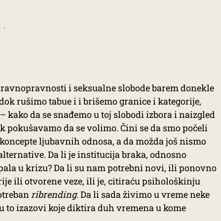
2.
 ravnopravnosti i seksualne slobode barem donekle
dok rušimo tabue i i brišemo granice i kategorije,
– kako da se snađemo u toj slobodi izbora i naizgled
pokušavamo da se volimo. Čini se da smo počeli
koncepte ljubavnih odnosa, a da možda još nismo
alternative. Da li je institucija braka, odnosno
ala u krizu? Da li su nam potrebni novi, ili ponovno
je ili otvorene veze, ili je, citiraću psihološkinju
otreban
ribrending
. Da li sada živimo u vreme neke
su to izazovi koje diktira duh vremena u kome