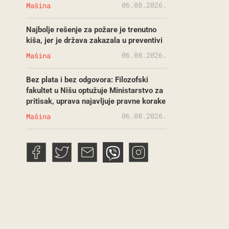
06.08.2026.
Mašina
Najbolje rešenje za požare je trenutno
kiša, jer je država zakazala u preventivi
06.08.2026.
Mašina
Bez plata i bez odgovora: Filozofski
fakultet u Nišu optužuje Ministarstvo za
pritisak, uprava najavljuje pravne korake
06.08.2026.
Mašina