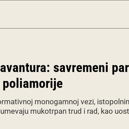
i avantura: savremeni pa
poliamorije
normativnoj monogamnoj vezi, istopolni
umevaju mukotrpan trud i rad, kao uost