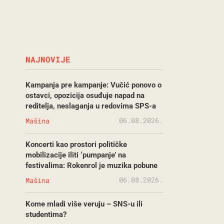
NAJNOVIJE
Kampanja pre kampanje: Vučić ponovo o
ostavci, opozicija osuđuje napad na
reditelja, neslaganja u redovima SPS-a
06.08.2026.
Mašina
Koncerti kao prostori političke
mobilizacije iliti ‘pumpanje’ na
festivalima: Rokenrol je muzika pobune
06.08.2026.
Mašina
Kome mladi više veruju – SNS-u ili
studentima?