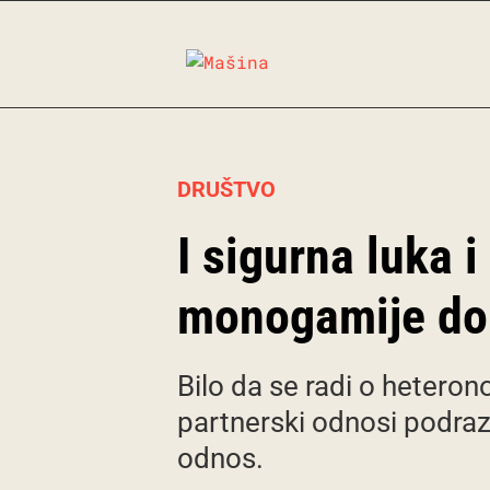
Skip
to
content
DRUŠTVO
I sigurna luka 
monogamije do 
Bilo da se radi o hetero
partnerski odnosi podraz
odnos.