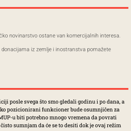
čko novinarstvo ostane van komercijalnih interesa.
m donacijama iz zemlje i inostranstva pomažete
ciji posle svega što smo gledali godinu i po dana, a
oko pozicionirani funkcioner bude osumnjičen za
 MUP-u biti potrebno mnogo vremena da povrati
 čisto sumnjam da će se to desiti dok je ovaj režim