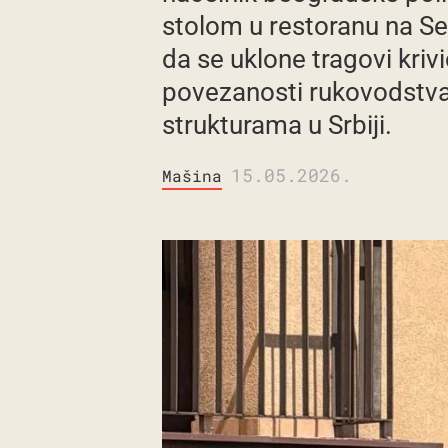
stolom u restoranu na Se
da se uklone tragovi kriv
povezanosti rukovodstva
strukturama u Srbiji.
15.05.2026.
Mašina