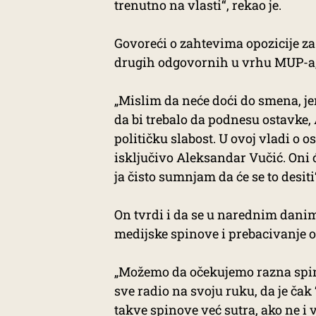
trenutno na vlasti“, rekao je.
Govoreći o zahtevima opozicije za
drugih odgovornih u vrhu MUP-a, 
„Mislim da neće doći do smena, jer
da bi trebalo da podnesu ostavke, 
političku slabost. U ovoj vladi o o
isključivo Aleksandar Vučić. Oni 
ja čisto sumnjam da će se to desiti“
On tvrdi i da se u narednim danim
medijske spinove i prebacivanje o
„Možemo da očekujemo razna spino
sve radio na svoju ruku, da je čak
takve spinove već sutra, ako ne i 