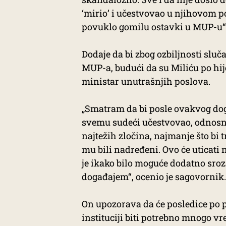
‘mirio’ i učestvovao u njihovom
povuklo gomilu ostavki u MUP-u“, 
Dodaje da bi zbog ozbiljnosti sluč
MUP-a, budući da su Miliću po hije
ministar unutrašnjih poslova.
„Smatram da bi posle ovakvog dog
svemu sudeći učestvovao, odnosn
najtežih zločina, najmanje što bi t
mu bili nadređeni. Ovo će uticati
je ikako bilo moguće dodatno sroz
događajem“, ocenio je sagovornik.
On upozorava da će posledice po p
instituciji biti potrebno mnogo vr