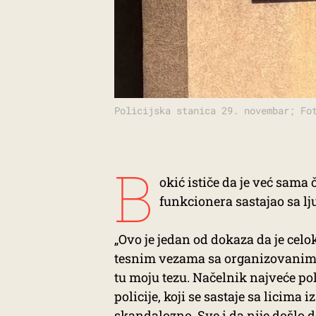
Policijska stanica 29. novembar; Fo
B
okić ističe da je već sama 
funkcionera sastajao sa l
„Ovo je jedan od dokaza da je ce
tesnim vezama sa organizovanim 
tu moju tezu. Načelnik najveće pol
policije, koji se sastaje sa licima
skandalozno. Sve i da nije došlo do