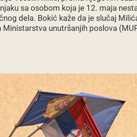
njaku sa osobom koja je 12. maja nest
ičnog dela. Bokić kaže da je slučaj Mil
 Ministarstva unutršanjih poslova (MUP