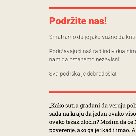
Podržite nas!
Smatramo da je jako važno da kriti
Podržavajući naš rad individualni
nam da ostanemo nezavisni.
Sva podrška je dobrodošla!
„Kako sutra građani da veruju poli
sada na kraju da jedan ovako vis
ovako težak zločin? Mislim da će
poverenje, ako ga je ikad i imao. A