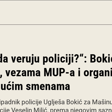
a veruju policiji?“: Bok
a, vezama MUP-a i orga
ogućim smenama
ipadnik policije Uglješa Bokić za Mašin
cije Veselin Milić, prema njegovim sazn