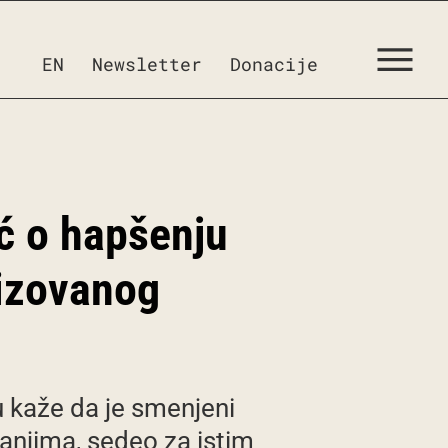
EN
Newsletter
Donacije
ić o hapšenju
nizovanog
u kaže da je smenjeni
anjima, sedeo za istim