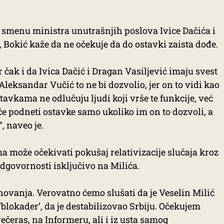
 smenu ministra unutrašnjih poslova Ivice Dačića i
Bokić kaže da ne očekuje da do ostavki zaista dođe.
 čak i da Ivica Dačić i Dragan Vasiljević imaju svest
Aleksandar Vučić to ne bi dozvolio, jer on to vidi kao
stavkama ne odlučuju ljudi koji vrše te funkcije, već
će podneti ostavke samo ukoliko im on to dozvoli, a
, naveo je.
a može očekivati pokušaj relativizacije slučaja kroz
dgovornosti isključivo na Milića.
vanja. Verovatno ćemo slušati da je Veselin Milić
 ‘blokader’, da je destabilizovao Srbiju. Očekujem
večeras, na Informeru, ali i iz usta samog