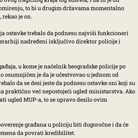
 pomirenju, to bi u drugim državama momentalno
rekao je on.
aja ostavke trebalo da podnesu najviši funkcioneri
rarhiji nadređeni isključivo direktor policije i
ađaja, u kome je načelnik beogradske policije po
o osumnjičen je da je učestvovao u jednom od
rebalo da se desi jeste da podnesu ostavke oni koji su
 na praktično već nepostojeći ugled ministarstva. Ako
ati ugled MUP-a, to se upravo desilo ovim
overenje građana u policiju biti dugoročne i da će
emena da povrati kredibilitet.