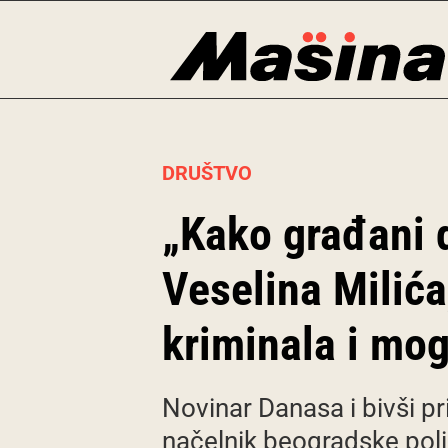
Skip
to
content
DRUŠTVO
„Kako građani d
Veselina Milić
kriminala i m
Novinar Danasa i bivši pr
načelnik beogradske poli