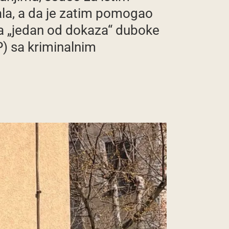
ala, a da je zatim pomogao
ića „jedan od dokaza“ duboke
) sa kriminalnim