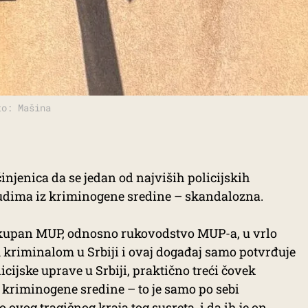
to: Mašina
činjenica da se jedan od najviših policijskih
judima iz kriminogene sredine – skandalozna.
lokupan MUP, odnosno rukovodstvo MUP-a, u vrlo
kriminalom u Srbiji i ovaj događaj samo potvrđuje
icijske uprave u Srbiji, praktično treći čovek
 iz kriminogene sredine – to je samo po sebi
 ovog tragičnog kraja tog susreta, i da ih je on