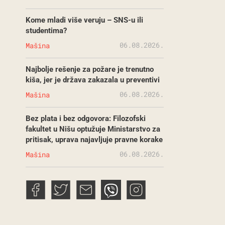
Kome mladi više veruju – SNS-u ili
studentima?
06.08.2026.
Mašina
Najbolje rešenje za požare je trenutno
kiša, jer je država zakazala u preventivi
06.08.2026.
Mašina
Bez plata i bez odgovora: Filozofski
fakultet u Nišu optužuje Ministarstvo za
pritisak, uprava najavljuje pravne korake
06.08.2026.
Mašina