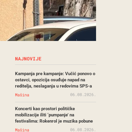
NAJNOVIJE
Kampanja pre kampanje: Vučić ponovo o
ostavci, opozicija osuđuje napad na
reditelja, neslaganja u redovima SPS-a
06.08.2026.
Mašina
Koncerti kao prostori političke
mobilizacije iliti ‘pumpanje’ na
festivalima: Rokenrol je muzika pobune
06.08.2026.
Mašina