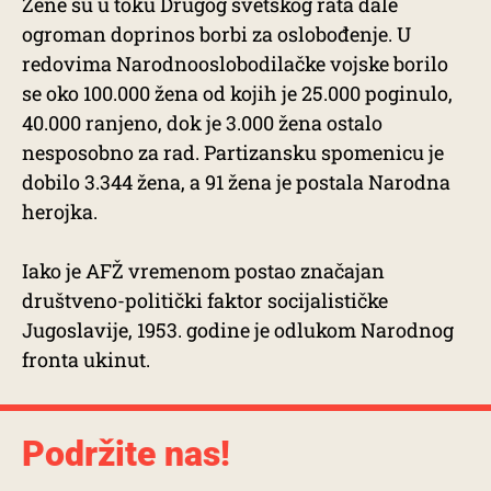
Žene su u toku Drugog svetskog rata dale
ogroman doprinos borbi za oslobođenje. U
redovima Narodnooslobodilačke vojske borilo
se oko 100.000 žena od kojih je 25.000 poginulo,
40.000 ranjeno, dok je 3.000 žena ostalo
nesposobno za rad. Partizansku spomenicu je
dobilo 3.344 žena, a 91 žena je postala Narodna
herojka.
Iako je AFŽ vremenom postao značajan
društveno-politički faktor socijalističke
Jugoslavije, 1953. godine je odlukom Narodnog
fronta ukinut.
Podržite nas!