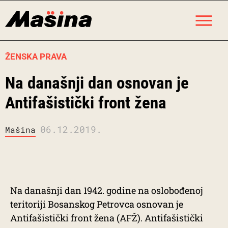
Skip
M
to
content
ŽENSKA PRAVA
Na današnji dan osnovan je
Antifašistički front žena
06.12.2019.
Mašina
Na današnji dan 1942. godine na oslobođenoj
teritoriji Bosanskog Petrovca osnovan je
Antifašistički front žena (AFŽ). Antifašistički