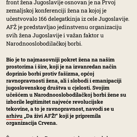
front žena Jugoslavije osnovan je na Prvoj
zemaljskoj konferenciji žena na kojoj je
učestvovalo 166 delegatkinja iz cele Jugoslavije.
AFŽ je predstavljao jedinstvenu organizaciju
svih žena Jugoslavije i važan faktor u
Narodnooslobodilačkoj borbi.
Bio je to najmasovniji pokret žena na našim
prostorima i šire, koji je na izvanredan način
doprinio borbi protiv fašizma, općoj
ravnopravnosti žena, ali i slobodi i emanipaciji
jugoslovenskog društva u cjelosti. Svojim
učešćem u Narodnooslobodilačkoj borbi žene su
izborile legitimitet najveće revolucijske
tekovine, a to je ravnopravnost, navodi se u
arhivu
„Da živi AFŽ!“ koji je pripremila
organizacija Crvena.