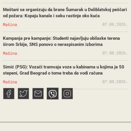
Meštani se organizuju da brane Šumarak u Deliblatskoj peščari
od požara: Kopaju kanale i seku rastinje oko kuća
07.08.2026.
Mašina
Kampanja pre kampanje: Studenti najavljuju obilaske terena
širom Srbije, SNS ponovo o neraspisanim izborima
07.08.2026.
Mašina
Simić (PSG): Vozači tramvaja voze u kabinama u kojima je 50
stepeni, Grad Beograd o tome treba da vodi računa
07.08.2026.
Mašina