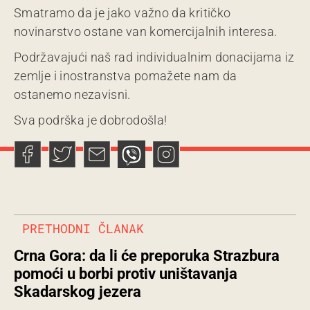
Smatramo da je jako važno da kritičko
novinarstvo ostane van komercijalnih interesa.
Podržavajući naš rad individualnim donacijama iz
zemlje i inostranstva pomažete nam da
ostanemo nezavisni.
Sva podrška je dobrodošla!
PRETHODNI ČLANAK
Crna Gora: da li će preporuka Strazbura
pomoći u borbi protiv uništavanja
Skadarskog jezera