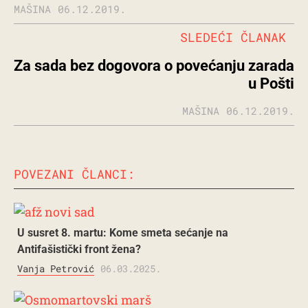
MAŠINA
06.12.2019.
SLEDEĆI ČLANAK
Za sada bez dogovora o povećanju zarada
u Pošti
MAŠINA
06.12.2019.
POVEZANI ČLANCI:
U susret 8. martu: Kome smeta sećanje na
Antifašistički front žena?
Vanja Petrović
06.03.2025.