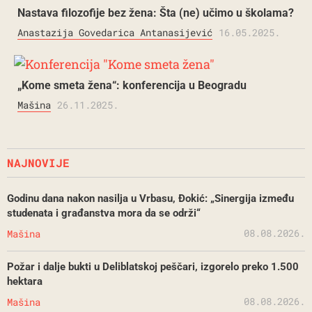
Nastava filozofije bez žena: Šta (ne) učimo u školama?
Anastazija Govedarica Antanasijević
16.05.2025.
„Kome smeta žena“: konferencija u Beogradu
Mašina
26.11.2025.
NAJNOVIJE
Godinu dana nakon nasilja u Vrbasu, Đokić: „Sinergija između
studenata i građanstva mora da se održi“
08.08.2026.
Mašina
Požar i dalje bukti u Deliblatskoj peščari, izgorelo preko 1.500
hektara
08.08.2026.
Mašina