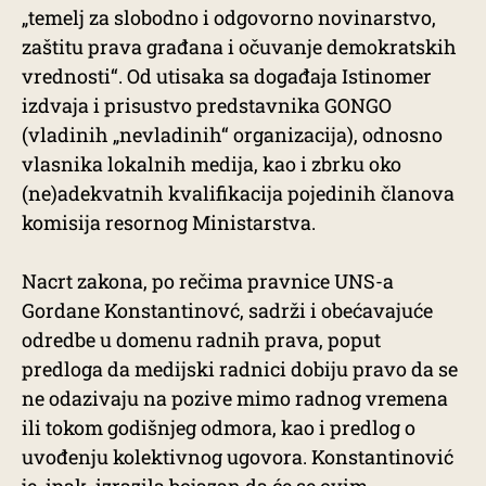
„temelj za slobodno i odgovorno novinarstvo,
zaštitu prava građana i očuvanje demokratskih
vrednosti“. Od utisaka sa događaja Istinomer
izdvaja i prisustvo predstavnika GONGO
(vladinih „nevladinih“ organizacija), odnosno
vlasnika lokalnih medija, kao i zbrku oko
(ne)adekvatnih kvalifikacija pojedinih članova
komisija resornog Ministarstva.
Nacrt zakona, po rečima pravnice UNS-a
Gordane Konstantinovć, sadrži i obećavajuće
odredbe u domenu radnih prava, poput
predloga da medijski radnici dobiju pravo da se
ne odazivaju na pozive mimo radnog vremena
ili tokom godišnjeg odmora, kao i predlog o
uvođenju kolektivnog ugovora. Konstantinović
je, ipak, izrazila bojazan da će se ovim