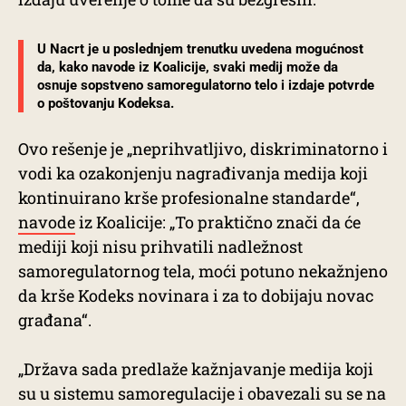
U Nacrt je u poslednjem trenutku uvedena mogućnost
da, kako navode iz Koalicije, svaki medij može da
osnuje sopstveno samoregulatorno telo i izdaje potvrde
o poštovanju Kodeksa.
Ovo rešenje je „neprihvatljivo, diskriminatorno i
vodi ka ozakonjenju nagrađivanja medija koji
kontinuirano krše profesionalne standarde“,
navode
iz Koalicije: „To praktično znači da će
mediji koji nisu prihvatili nadležnost
samoregulatornog tela, moći potuno nekažnjeno
da krše Kodeks novinara i za to dobijaju novac
građana“.
„Država sada predlaže kažnjavanje medija koji
su u sistemu samoregulacije i obavezali su se na