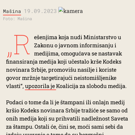
19.09.2023.
Mašina
Foto: Mašina
„R
ešenjima koja nudi Ministarstvo u
Zakonu o javnom informisanju i
medijima, omogućava se nastavak
finansiranja medija koji učestalo krše Kodeks
novinara Srbije, promovišu nasilje i koriste
govor mržnje targetirajući neistomišljenike
vlasti“,
upozorila je
Koalicija za slobodu medija.
Podaci o tome da li je štampani ili onlajn medij
kršio Kodeks novinara Srbije tražiće se samo od
onih medija koji su prihvatili nadležnost Saveta
za štampu. Ostali će, čini se, moći sami sebi da
izdaju uverenje o tome da su bezgrešni.