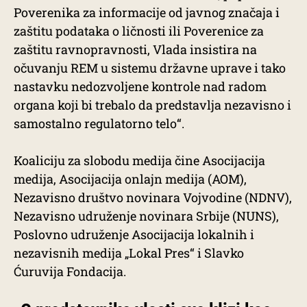
Poverenika za informacije od javnog značaja i
zaštitu podataka o ličnosti ili Poverenice za
zaštitu ravnopravnosti, Vlada insistira na
očuvanju REM u sistemu državne uprave i tako
nastavku nedozvoljene kontrole nad radom
organa koji bi trebalo da predstavlja nezavisno i
samostalno regulatorno telo“.
Koaliciju za slobodu medija čine Asocijacija
medija, Asocijacija onlajn medija (AOM),
Nezavisno društvo novinara Vojvodine (NDNV),
Nezavisno udruženje novinara Srbije (NUNS),
Poslovno udruženje Asocijacija lokalnih i
nezavisnih medija „Lokal Pres“ i Slavko
Ćuruvija Fondacija.