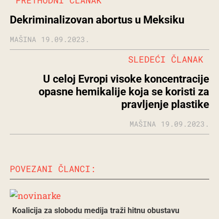
PRETHODNI ČLANAK
Dekriminalizovan abortus u Meksiku
MAŠINA
19.09.2023.
SLEDEĆI ČLANAK
U celoj Evropi visoke koncentracije
opasne hemikalije koja se koristi za
pravljenje plastike
MAŠINA
19.09.2023.
POVEZANI ČLANCI:
Koalicija za slobodu medija traži hitnu obustavu