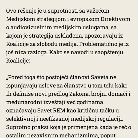
Ovo rešenje je u suprotnosti sa važećom
Medijskom strategijom i evropskom Direktivom
o audiovizuelnim medijskim uslugama, sa
kojom je strategija usklađena, upozoravaju iz
Koalicije za slobodu medija. Problematično je iz
još niza razloga. Kako se navodi u saopštenju
Koalicije:
„Pored toga što postojeći članovi Saveta ne
ispunjavaju uslove za članstvo u tom telu kako
ih definiše novi predlog Zakona, brojni domaći i
međunarodni izveštaji već godinama
označavaju Savet REM kao kritičnu tačku u
selektivnoj i neefikasnoj medijskoj regulaciji.
Suprotno praksi koja je primenjena kada je reč o
ostalim nezavisnim mehanizmima, poput