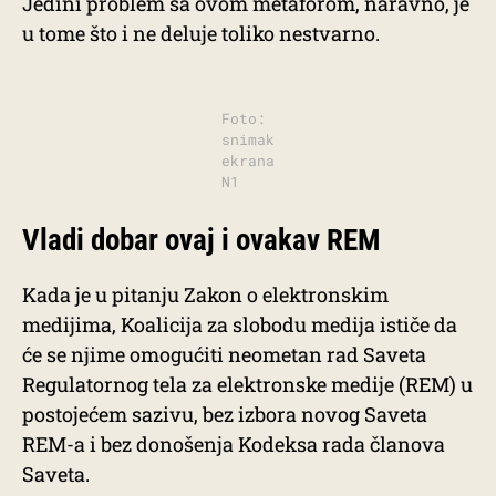
Jedini problem sa ovom metaforom, naravno, je
u tome što i ne deluje toliko nestvarno.
Foto:
snimak
ekrana
N1
Vladi dobar ovaj i ovakav REM
Kada je u pitanju Zakon o elektronskim
medijima, Koalicija za slobodu medija ističe da
će se njime omogućiti neometan rad Saveta
Regulatornog tela za elektronske medije (REM) u
postojećem sazivu, bez izbora novog Saveta
REM-a i bez donošenja Kodeksa rada članova
Saveta.