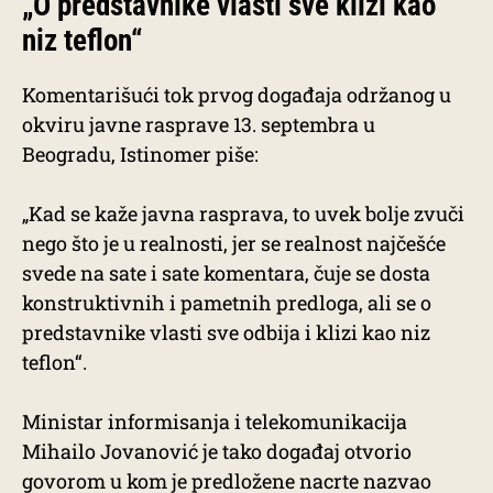
„O predstavnike vlasti sve klizi kao
niz teflon“
Komentarišući tok prvog događaja održanog u
okviru javne rasprave 13. septembra u
Beogradu, Istinomer piše:
„Kad se kaže javna rasprava, to uvek bolje zvuči
nego što je u realnosti, jer se realnost najčešće
svede na sate i sate komentara, čuje se dosta
konstruktivnih i pametnih predloga, ali se o
predstavnike vlasti sve odbija i klizi kao niz
teflon“.
Ministar informisanja i telekomunikacija
Mihailo Jovanović je tako događaj otvorio
govorom u kom je predložene nacrte nazvao