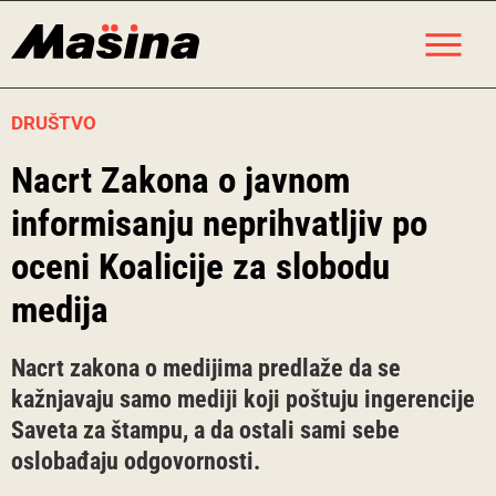
Skip
M
to
content
DRUŠTVO
Nacrt Zakona o javnom
informisanju neprihvatljiv po
oceni Koalicije za slobodu
medija
Nacrt zakona o medijima predlaže da se
kažnjavaju samo mediji koji poštuju ingerencije
Saveta za štampu, a da ostali sami sebe
oslobađaju odgovornosti.