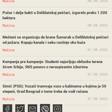
08.08.2026.
Mašina
Požar i dalje bukti u Deliblatskoj peščari, izgorelo preko 1.500
hektara
08.08.2026.
Mašina
Meštani se organizuju da brane Šumarak u Deliblatskoj peščari
od požara: Kopaju kanale i seku rastinje oko kuća
07.08.2026.
Mašina
Kampanja pre kampanje: Studenti najavljuju obilaske terena
širom Srbije, SNS ponovo o neraspisanim izborima
07.08.2026.
Mašina
Simić (PSG): Vozači tramvaja voze u kabinama u kojima je 50
stepeni, Grad Beograd o tome treba da vodi računa
07.08.2026.
Mašina