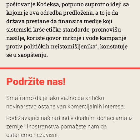
poštovanje Kodeksa, potpuno suprotno ideji sa
kojom je ova odredba predložena, a to je da
država prestane da finansira medije koji
sistemski krše etičke standarde, promovišu
nasilje, koriste govor mržnje i vode kampanje
protiv političkih neistomišljenika“, konstatuje
se u saopštenju.
Podržite nas!
Smatramo da je jako važno da kritičko
novinarstvo ostane van komercijalnih interesa.
Podržavajući naš rad individualnim donacijama iz
zemlje i inostranstva pomažete nam da
ostanemo nezavisni.