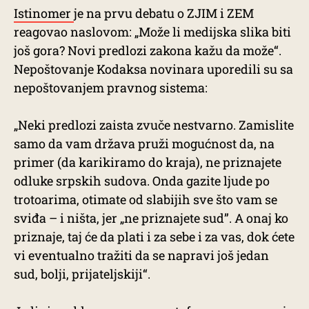
Istinomer
je na prvu debatu o ZJIM i ZEM
reagovao naslovom: „Može li medijska slika biti
još gora? Novi predlozi zakona kažu da može“.
Nepoštovanje Kodaksa novinara uporedili su sa
nepoštovanjem pravnog sistema:
„Neki predlozi zaista zvuče nestvarno. Zamislite
samo da vam država pruži mogućnost da, na
primer (da karikiramo do kraja), ne priznajete
odluke srpskih sudova. Onda gazite ljude po
trotoarima, otimate od slabijih sve što vam se
sviđa – i ništa, jer „ne priznajete sud”. A onaj ko
priznaje, taj će da plati i za sebe i za vas, dok ćete
vi eventualno tražiti da se napravi još jedan
sud, bolji, prijateljskiji“.