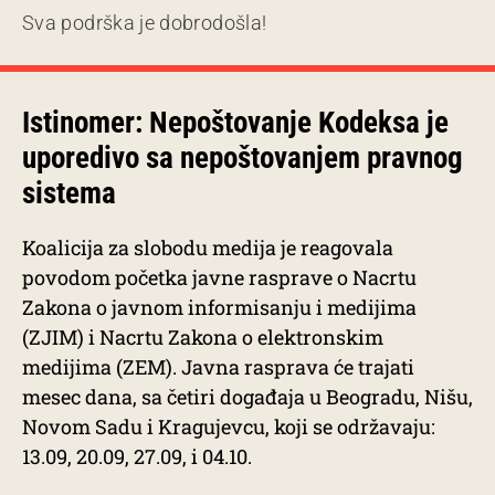
Sva podrška je dobrodošla!
Istinomer: Nepoštovanje Kodeksa je
uporedivo sa nepoštovanjem pravnog
sistema
Koalicija za slobodu medija je reagovala
povodom početka javne rasprave o Nacrtu
Zakona o javnom informisanju i medijima
(ZJIM) i Nacrtu Zakona o elektronskim
medijima (ZEM). Javna rasprava će trajati
mesec dana, sa četiri događaja u Beogradu, Nišu,
Novom Sadu i Kragujevcu, koji se održavaju:
13.09, 20.09, 27.09, i 04.10.