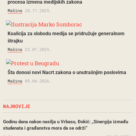
procesa izmena medijskih zakona
Mašina
28.11.2025.
Koalicija za slobodu medija se pridružuje generalnom
štrajku
Mašina
23.01.2025.
Šta donosi novi Nacrt zakona o unutrašnjim poslovima
Mašina
09.04.2026.
NAJNOVIJE
Godinu dana nakon nasilja u Vrbasu, Đokić: „Sinergija između
studenata i građanstva mora da se održi“