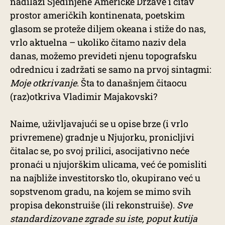
nadilazi Sjedinjene Američke Države i čitav
prostor američkih kontinenata, poetskim
glasom se proteže diljem okeana i stiže do nas,
vrlo aktuelna – ukoliko čitamo naziv dela
danas, možemo prevideti njenu topografsku
odrednicu i zadržati se samo na prvoj sintagmi:
Moje otkrivanje
. Šta to današnjem čitaocu
(raz)otkriva Vladimir Majakovski?
Naime, uživljavajući se u opise brze (i vrlo
privremene) gradnje u Njujorku, pronicljivi
čitalac se, po svoj prilici, asocijativno neće
pronaći u njujorškim ulicama, već će pomisliti
na najbliže investitorsko tlo, okupirano već u
sopstvenom gradu, na kojem se mimo svih
propisa dekonstruiše (ili rekonstruiše).
Sve
standardizovane zgrade su iste, poput kutija