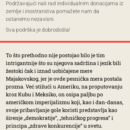
Podržavajući naš rad individualnim donacijama iz
zemlje i inostranstva pomažete nam da
ostanemo nezavisni.
Sva podrška je dobrodošla!
To što prethodno nije postojao bilo je tim
intrigantnije što su njegova sadržina i jezik bili
žestoki čak i iznad uobičajene mere
Majakovskog, jer je ovde pesnička mera postala
prozna. Već stižući u Ameriku, na proputovanju
kroz Kubu i Meksiko, on osipa paljbu po
američkom imperijalizmu koji, kao i dan-danas,
svoje pribavljanje gole koristi predstavlja kao
širenje „demokratije“, „tehničkog progresa“ i
principa „zdrave konkurencije“ u svetu.