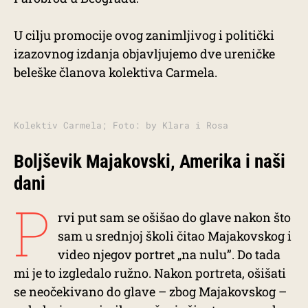
U cilju promocije ovog zanimljivog i politički
izazovnog izdanja objavljujemo dve ureničke
beleške članova kolektiva Carmela.
Kolektiv Carmela; Foto: by Klara i Rosa
Boljševik Majakovski, Amerika i naši
dani
P
rvi put sam se ošišao do glave nakon što
sam u srednjoj školi čitao Majakovskog i
video njegov portret „na nulu”. Do tada
mi je to izgledalo ružno. Nakon portreta, ošišati
se neočekivano do glave – zbog Majakovskog –