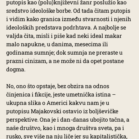
putopis kao (polu)književni žanr poslužio kao
sredstvo ideološke borbe. Od tada čitam putopis
i vidim kako granica između stvarnosti i njenih
ideoloških predstava podrhtava. A najbolje se
valjda čita, misli i piše kad neki ideal makar
malo napukne, u danima, mesecima ili
godinama sumnje; dok sumnja ne preraste u
prazni cinizam, a ne može ni da opet postane
dogma.
No, ono što opstaje, bez obzira na odnos
činjenica i fikcije, jeste umetnička istina –
ukupna slika o Americi kakvu nam je u
putopisu Majakovski ostavio iz boljševičke
perspektive. Ona je i dan-danas ubojito tačna, a
naše društvo, kao i mnoga društva sveta, pa i
rusko, sve više na nju liče jer su kapitalistička,