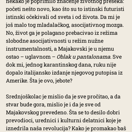
nekako je poprimilo značenje životnog preseka:
početi nešto novo, kao što su to istinski futuristi
istinski očekivali od sveta i od života. Da mi je
još malo tog mladalačkog, asocijativnog mozga.
No, život ga je polagano prebacivao iz režima
slobodne asocijativnosti u režim nužne
instrumentalnosti, a Majakovski je u njemu
ostao – uglavnom –
Oblak u pantalonama
. Sve
dok mi, jednog karantinskog dana, ruku nije
dopalo italijansko izdanje njegovog putopisa iz
Amerike. Šta je ovo, jebote?
Srednjoškolac je mislio da je sve pročitao, a da
stvar bude gora, mislio je i da je sve od
Majakovskog prevedeno. Šta se to desilo dobri
prevodioci, urednici i kulturni delatnici koje je
iznedrila naša revolucija? Kako je promakao baš