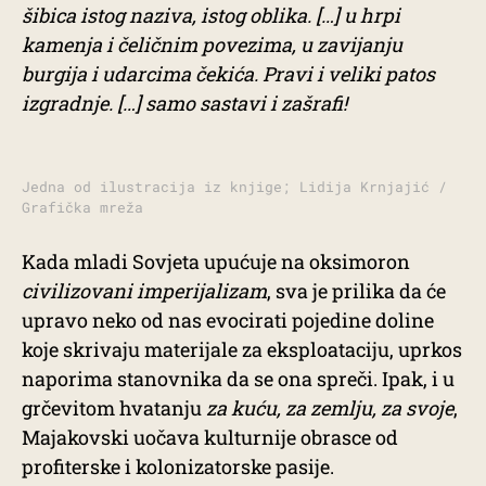
šibica istog naziva, istog oblika. […] u hrpi
kamenja i čeličnim povezima, u zavijanju
burgija i udarcima čekića. Pravi i veliki patos
izgradnje. […] samo sastavi i zašrafi!
Jedna od ilustracija iz knjige; Lidija Krnjajić /
Grafička mreža
Kada mladi Sovjeta upućuje na oksimoron
civilizovani imperijalizam
, sva je prilika da će
upravo neko od nas evocirati pojedine doline
koje skrivaju materijale za eksploataciju, uprkos
naporima stanovnika da se ona spreči. Ipak, i u
grčevitom hvatanju
za kuću, za zemlju, za svoje
,
Majakovski uočava kulturnije obrasce od
profiterske i kolonizatorske pasije.