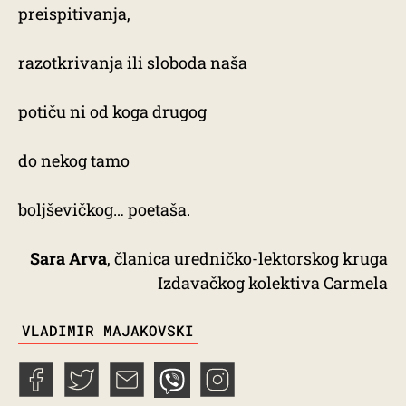
preispitivanja,
razotkrivanja ili sloboda naša
potiču ni od koga drugog
do nekog tamo
boljševičkog… poetaša.
Sara Arva
, članica uredničko-lektorskog kruga
Izdavačkog kolektiva Carmela
TAGS
VLADIMIR MAJAKOVSKI