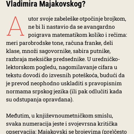
Vladimira Majakovskog?
A
utor svoje zabeleške otpočinje brojkom,
ne bi li nastavio da se avangardno
poigrava matematikom koliko i rečima:
meri parobrodske tone, računa franke, deli
klase, množi sagovornike, sabira putnike,
razbraja meksičke predsednike. U uredničko-
lektorskom pogledu, nagomilavanje cifara u
tekstu dovodi do izvesnih poteškoća, budući da
je prevod neophodno uskladiti s pravopisnim
normama srpskog jezika (ili pak odlučiti kada
su odstupanja opravdana).
Međutim, u književnoumetničkom smislu,
svaka numeracija jeste i svojevrsna kritička
opservacija: Majakovski se brojevima (pre)često