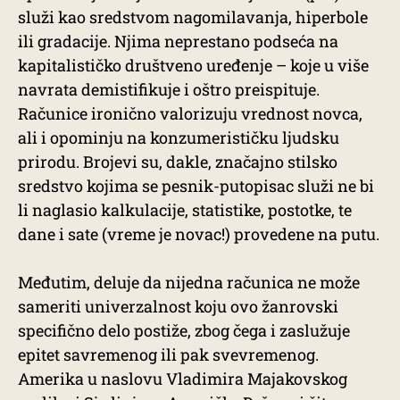
služi kao sredstvom nagomilavanja, hiperbole
ili gradacije. Njima neprestano podseća na
kapitalističko društveno uređenje – koje u više
navrata demistifikuje i oštro preispituje.
Računice ironično valorizuju vrednost novca,
ali i opominju na konzumerističku ljudsku
prirodu. Brojevi su, dakle, značajno stilsko
sredstvo kojima se pesnik-putopisac služi ne bi
li naglasio kalkulacije, statistike, postotke, te
dane i sate (vreme je novac!) provedene na putu.
Međutim, deluje da nijedna računica ne može
sameriti univerzalnost koju ovo žanrovski
specifično delo postiže, zbog čega i zaslužuje
epitet savremenog ili pak svevremenog.
Amerika u naslovu Vladimira Majakovskog