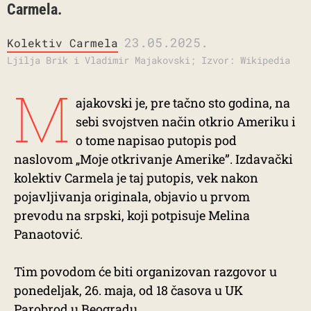
Carmela.
23.05.2025.
Kolektiv Carmela
Ljilja Brik i Vladimir Majakovski; Izvor: Wikipedia
M
ajakovski je, pre tačno sto godina, na
sebi svojstven način otkrio Ameriku i
o tome napisao putopis pod
naslovom „Moje otkrivanje Amerike”. Izdavački
kolektiv Carmela je taj putopis, vek nakon
pojavljivanja originala, objavio u prvom
prevodu na srpski, koji potpisuje Melina
Panaotović.
Tim povodom će biti organizovan razgovor u
ponedeljak, 26. maja, od 18 časova u UK
Parobrod u Beogradu.