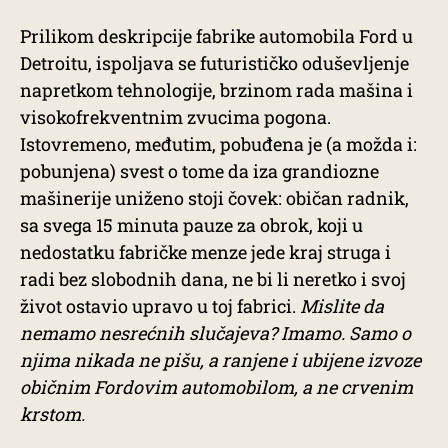
Prilikom deskripcije fabrike automobila Ford u
Detroitu, ispoljava se futurističko oduševljenje
napretkom tehnologije, brzinom rada mašina i
visokofrekventnim zvucima pogona.
Istovremeno, međutim, pobuđena je (a možda i:
pobunjena) svest o tome da iza grandiozne
mašinerije uniženo stoji čovek: običan radnik,
sa svega 15 minuta pauze za obrok, koji u
nedostatku fabričke menze jede kraj struga i
radi bez slobodnih dana, ne bi li neretko i svoj
život ostavio upravo u toj fabrici.
Mislite da
nemamo nesrećnih slučajeva? Imamo. Samo o
njima nikada ne pišu, a ranjene i ubijene izvoze
običnim Fordovim automobilom, a ne crvenim
krstom.