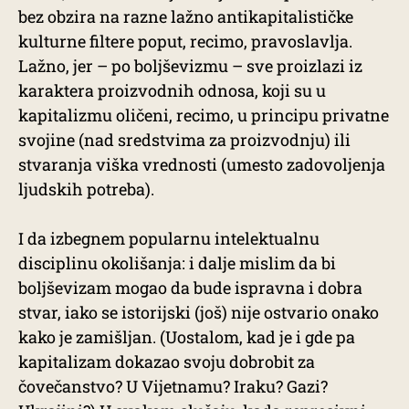
bez obzira na razne lažno antikapitalističke
kulturne filtere poput, recimo, pravoslavlja.
Lažno, jer – po boljševizmu – sve proizlazi iz
karaktera proizvodnih odnosa, koji su u
kapitalizmu oličeni, recimo, u principu privatne
svojine (nad sredstvima za proizvodnju) ili
stvaranja viška vrednosti (umesto zadovoljenja
ljudskih potreba).
I da izbegnem popularnu intelektualnu
disciplinu okolišanja: i dalje mislim da bi
boljševizam mogao da bude ispravna i dobra
stvar, iako se istorijski (još) nije ostvario onako
kako je zamišljan. (Uostalom, kad je i gde pa
kapitalizam dokazao svoju dobrobit za
čovečanstvo? U Vijetnamu? Iraku? Gazi?