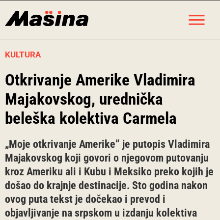
Skip
M
to
content
KULTURA
Otkrivanje Amerike Vladimira
Majakovskog, urednička
beleška kolektiva Carmela
„Moje otkrivanje Amerike” je putopis Vladimira
Majakovskog koji govori o njegovom putovanju
kroz Ameriku ali i Kubu i Meksiko preko kojih je
došao do krajnje destinacije. Sto godina nakon
ovog puta tekst je dočekao i prevod i
objavljivanje na srpskom u izdanju kolektiva