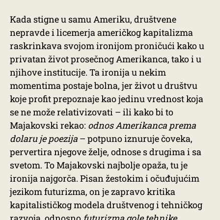
Kada stigne u samu Ameriku, društvene
nepravde i licemerja američkog kapitalizma
raskrinkava svojom ironijom proničući kako u
privatan život prosečnog Amerikanca, tako i u
njihove institucije. Ta ironija u nekim
momentima postaje bolna, jer život u društvu
koje profit prepoznaje kao jedinu vrednost koja
se ne može relativizovati – ili kako bi to
Majakovski rekao:
odnos Amerikanca prema
dolaru je poezija
– potpuno iznuruje čoveka,
pervertira njegove želje, odnose s drugima i sa
svetom. To Majakovski najbolje opaža, tu je
ironija najgorča. Pisan žestokim i očuđujućim
jezikom futurizma, on je zapravo kritika
kapitalističkog modela društvenog i tehničkog
razvoja, odnosno
futurizma gole tehnike,