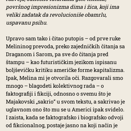
površnog impresionizma dima i žica, koji ima
veliki zadatak da revolucioniše obamrlu,
uspavanu psihu
.
Upravo sam tako i čitao putopis – od prve ruke
Melininog prevoda, preko zajedničkih čitanja sa
Draganom i Sarom, pa sve do čitanja pred
štampu – kao futurističkim jezikom ispisanu
boljševičku kritiku američke forme kapitalizma.
Ipak, Melina mi je otvorila oči. Razgovarali smo
mnogo – blagodeti kolektivnog rada – o
faktografiji i fikciji, odnosno o svemu što je
Majakovski „sakrio“ u svom tekstu, a sakrivao je
uglavnom ono što mu se u Americi ipak svidelo.
I zaista, kada se faktografsko i biografsko odvoji
od fikcionalnog, postaje jasno na koji način je