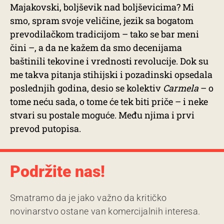
Majakovski, boljševik nad boljševicima? Mi
smo, spram svoje veličine, jezik sa bogatom
prevodilačkom tradicijom – tako se bar meni
čini –, a da ne kažem da smo decenijama
baštinili tekovine i vrednosti revolucije. Dok su
me takva pitanja stihijski i pozadinski opsedala
poslednjih godina, desio se kolektiv
Carmela
– o
tome neću sada, o tome će tek biti priče – i neke
stvari su postale moguće. Među njima i prvi
prevod putopisa.
Podržite nas!
Smatramo da je jako važno da kritičko
novinarstvo ostane van komercijalnih interesa.