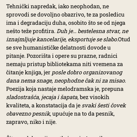
Tehnički napredak, iako neophodan, ne
sprovodi se dovoljno obazrivo, te za posledicu
ima i degradaciju duha, osobito što se od njega
nešto teže profitira.
Duh je… bestelesna stvar, ne
iznajmljuje kancelarije, eksportuje se slabo
.Otud
se sve humanističke delatnosti dovode u
pitanje. Pozorišta i opere su prazne, radnici
nemaju pristup bibliotekama niti vremena za
čitanje knjiga, jer
posle dobro organizovanog
dana nema snage, neophodne čak ni za misao
.
Poezija koja nastaje melodramska je, prepuna
sladostrašća, jecaja i šapata
, bez visokih
kvaliteta, a konstatacija da je
svaki šesti čovek
obavezno pesnik
, upućuje na to da pesnik,
zapravo, niko i nije.