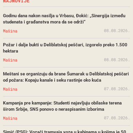
NAJNOVIJE
Godinu dana nakon nasilja u Vrbasu, Đokić: „Sinergija između
studenata i građanstva mora da se održi“
08.08.2026.
Mašina
Požar i dalje bukti u Deliblatskoj peščari, izgorelo preko 1.500
hektara
08.08.2026.
Mašina
Meštani se organizuju da brane Šumarak u Deliblatskoj peščari
od požara: Kopaju kanale i seku rastinje oko kuća
07.08.2026.
Mašina
Kampanja pre kampanje: Studenti najavljuju obilaske terena
širom Srbije, SNS ponovo o neraspisanim izborima
07.08.2026.
Mašina
Simić (PSG): Vozači tramvaja voze u kabinama u kojima je 50