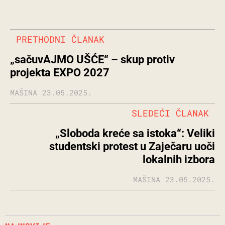
PRETHODNI ČLANAK
„sačuvAJMO UŠĆE“ – skup protiv
projekta EXPO 2027
MAŠINA
23.05.2025.
SLEDEĆI ČLANAK
„Sloboda kreće sa istoka“: Veliki
studentski protest u Zaječaru uoči
lokalnih izbora
MAŠINA
23.05.2025.