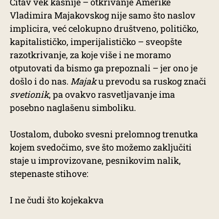
Čitav vek kasnije – otkrivanje Amerike
Vladimira Majakovskog nije samo što naslov
implicira, već celokupno društveno, političko,
kapitalističko, imperijalističko – sveopšte
razotkrivanje, za koje više i ne moramo
otputovati da bismo ga prepoznali – jer ono je
došlo i do nas.
Majak
u prevodu sa ruskog znači
svetionik
, pa ovakvo rasvetljavanje ima
posebno naglašenu simboliku.
Uostalom, duboko svesni prelomnog trenutka
kojem svedočimo, sve što možemo zaključiti
staje u improvizovane, pesnikovim nalik,
stepenaste stihove:
I ne čudi što kojekakva