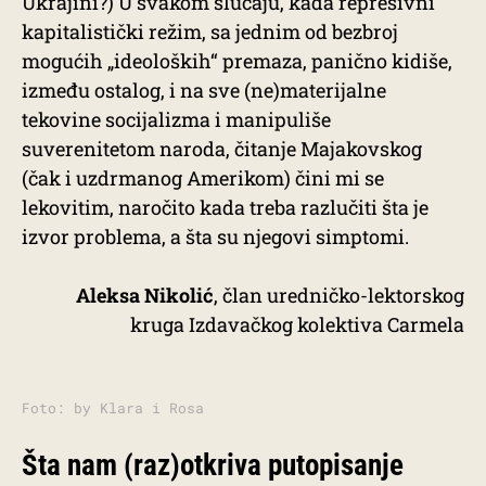
Ukrajini?) U svakom slučaju, kada represivni
kapitalistički režim, sa jednim od bezbroj
mogućih „ideoloških“ premaza, panično kidiše,
između ostalog, i na sve (ne)materijalne
tekovine socijalizma i manipuliše
suverenitetom naroda, čitanje Majakovskog
(čak i uzdrmanog Amerikom) čini mi se
lekovitim, naročito kada treba razlučiti šta je
izvor problema, a šta su njegovi simptomi.
Aleksa Nikolić
, član uredničko-lektorskog
kruga Izdavačkog kolektiva Carmela
Foto: by Klara i Rosa
Šta nam (raz)otkriva putopisanje