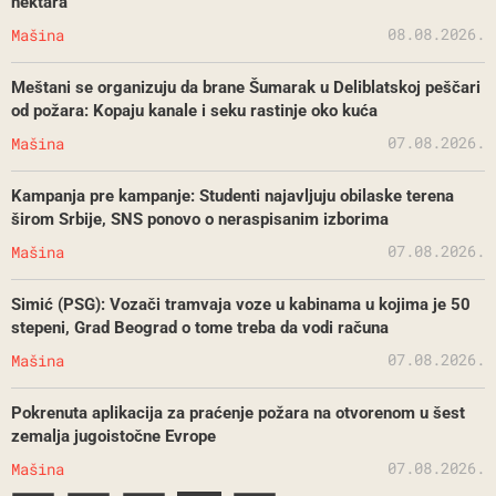
hektara
08.08.2026.
Mašina
Meštani se organizuju da brane Šumarak u Deliblatskoj peščari
od požara: Kopaju kanale i seku rastinje oko kuća
07.08.2026.
Mašina
Kampanja pre kampanje: Studenti najavljuju obilaske terena
širom Srbije, SNS ponovo o neraspisanim izborima
07.08.2026.
Mašina
Simić (PSG): Vozači tramvaja voze u kabinama u kojima je 50
stepeni, Grad Beograd o tome treba da vodi računa
07.08.2026.
Mašina
Pokrenuta aplikacija za praćenje požara na otvorenom u šest
zemalja jugoistočne Evrope
07.08.2026.
Mašina