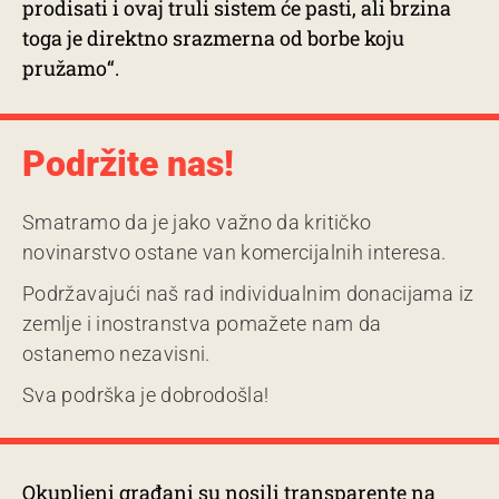
prodisati i ovaj truli sistem će pasti, ali brzina
toga je direktno srazmerna od borbe koju
pružamo“.
Podržite nas!
Smatramo da je jako važno da kritičko
novinarstvo ostane van komercijalnih interesa.
Podržavajući naš rad individualnim donacijama iz
zemlje i inostranstva pomažete nam da
ostanemo nezavisni.
Sva podrška je dobrodošla!
Okupljeni građani su nosili transparente na