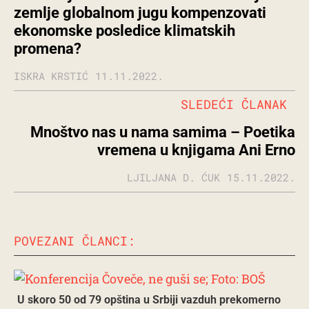
zemlje globalnom jugu kompenzovati
ekonomske posledice klimatskih
promena?
ISKRA KRSTIĆ
11.11.2022.
SLEDEĆI ČLANAK
Mnoštvo nas u nama samima – Poetika
vremena u knjigama Ani Erno
LJILJANA D. ĆUK
15.11.2022.
POVEZANI ČLANCI:
U skoro 50 od 79 opština u Srbiji vazduh prekomerno