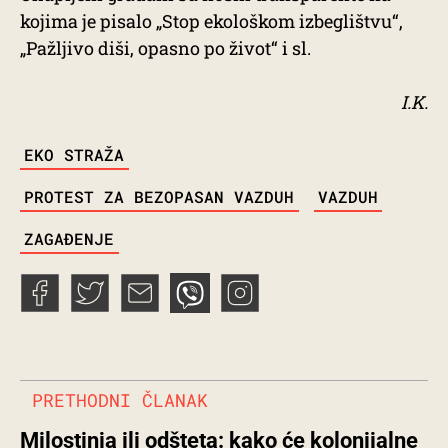
kojima je pisalo „Stop ekološkom izbeglištvu“,
„Pažljivo diši, opasno po život“ i sl.
I.K.
TAGS
EKO STRAŽA
PROTEST ZA BEZOPASAN VAZDUH
VAZDUH
ZAGAĐENJE
PRETHODNI ČLANAK
Milostinja ili odšteta: kako će kolonijalne