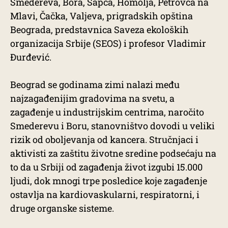
Smedereva, Bora, Šapca, Homolja, Petrovca na
Mlavi, Čačka, Valjeva, prigradskih opština
Beograda, predstavnica Saveza ekoloških
organizacija Srbije (SEOS) i profesor Vladimir
Đurđević.
Beograd se godinama zimi nalazi među
najzagađenijim gradovima na svetu, a
zagađenje u industrijskim centrima, naročito
Smederevu i Boru, stanovništvo dovodi u veliki
rizik od oboljevanja od kancera. Stručnjaci i
aktivisti za zaštitu životne sredine podsećaju na
to da u Srbiji od zagađenja život izgubi 15.000
ljudi, dok mnogi trpe posledice koje zagađenje
ostavlja na kardiovaskularni, respiratorni, i
druge organske sisteme.