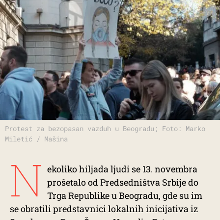
Protest za bezopasan vazduh u Beogradu; Foto: Marko
Miletić / Mašina
N
ekoliko hiljada ljudi se 13. novembra
prošetalo od Predsedništva Srbije do
Trga Republike u Beogradu, gde su im
se obratili predstavnici lokalnih inicijativa iz