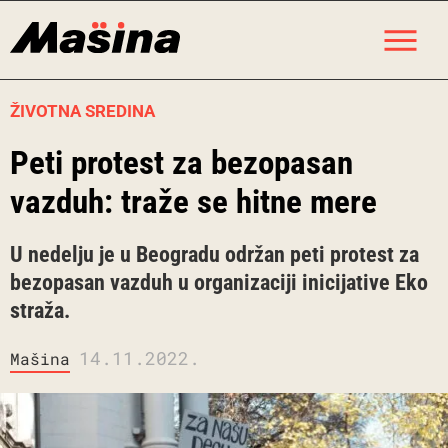
Skip
M
to
content
ŽIVOTNA SREDINA
Peti protest za bezopasan
vazduh: traže se hitne mere
U nedelju je u Beogradu održan peti protest za
bezopasan vazduh u organizaciji inicijative Eko
straža.
14.11.2022.
Mašina