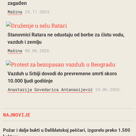
zagađen
Mašina
28.11.2024.
Stanovnici Ratara ne odustaju od borbe za čistu vodu,
vazduh i zemlju
Mašina
08.06.2026.
Vazduh u Srbiji dovodi do prevremene smrti skoro
10.000 ljudi godišnje
Anastazija Govedarica Antanasijević
24.06.2026.
NAJNOVIJE
Požar i dalje bukti u Deliblatskoj peščari, izgorelo preko 1.500