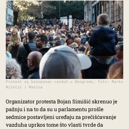
Protest za bezopasan vazduh u Beogradu; Foto: Marko
Miletić / Mašina
Organizator protesta Bojan Simišić skrenuo je
pažnju i na to da su u parlamentu prošle
sedmice postavljeni uređaju za prečišćavanje
vazduha uprkos tome što vlasti tvrde da