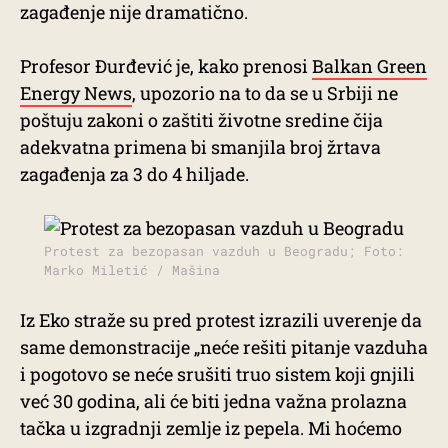
zagađenje nije dramatično.
Profesor Đurđević je, kako prenosi
Balkan Green
Energy News
, upozorio na to da se u Srbiji ne
poštuju zakoni o zaštiti životne sredine čija
adekvatna primena bi smanjila broj žrtava
zagađenja za 3 do 4 hiljade.
Protest za bezopasan vazduh u Beogradu; Foto:
Marko Miletić / Mašina
Iz Eko straže su pred protest izrazili uverenje da
same demonstracije „neće rešiti pitanje vazduha
i pogotovo se neće srušiti truo sistem koji gnjili
već 30 godina, ali će biti jedna važna prolazna
tačka u izgradnji zemlje iz pepela. Mi hoćemo