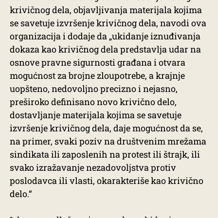
krivičnog dela, objavljivanja materijala kojima
se savetuje izvršenje krivičnog dela, navodi ova
organizacija i dodaje da „ukidanje iznuđivanja
dokaza kao krivičnog dela predstavlja udar na
osnove pravne sigurnosti građana i otvara
mogućnost za brojne zloupotrebe, a krajnje
uopšteno, nedovoljno precizno i nejasno,
preširoko definisano novo krivično delo,
dostavljanje materijala kojima se savetuje
izvršenje krivičnog dela, daje mogućnost da se,
na primer, svaki poziv na društvenim mrežama
sindikata ili zaposlenih na protest ili štrajk, ili
svako izražavanje nezadovoljstva protiv
poslodavca ili vlasti, okarakteriše kao krivično
delo.“