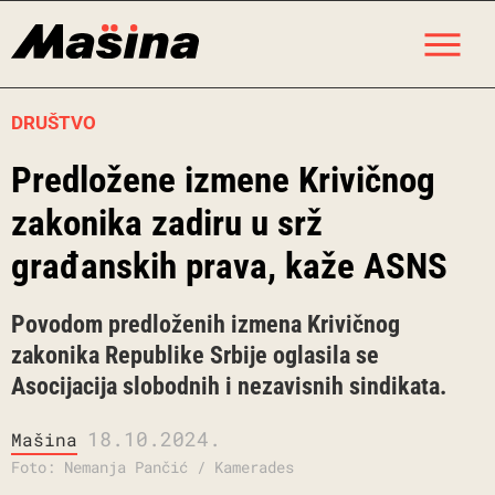
Skip
M
to
content
DRUŠTVO
Predložene izmene Krivičnog
zakonika zadiru u srž
građanskih prava, kaže ASNS
Povodom predloženih izmena Krivičnog
zakonika Republike Srbije oglasila se
Asocijacija slobodnih i nezavisnih sindikata.
18.10.2024.
Mašina
Foto: Nemanja Pančić / Kamerades