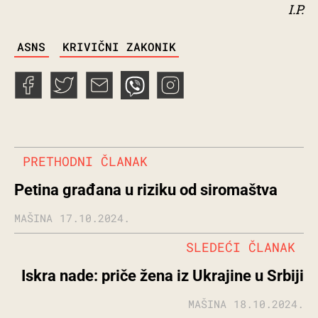
I.P.
TAGS
ASNS
KRIVIČNI ZAKONIK
PRETHODNI ČLANAK
Petina građana u riziku od siromaštva
MAŠINA
17.10.2024.
SLEDEĆI ČLANAK
Iskra nade: priče žena iz Ukrajine u Srbiji
MAŠINA
18.10.2024.