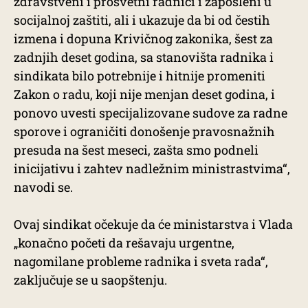
zdravstveni i prosvetni radnici i zaposleni u
socijalnoj zaštiti, ali i ukazuje da bi od čestih
izmena i dopuna Krivičnog zakonika, šest za
zadnjih deset godina, sa stanovišta radnika i
sindikata bilo potrebnije i hitnije promeniti
Zakon o radu, koji nije menjan deset godina, i
ponovo uvesti specijalizovane sudove za radne
sporove i ograničiti donošenje pravosnažnih
presuda na šest meseci, zašta smo podneli
inicijativu i zahtev nadležnim ministrastvima“,
navodi se.
Ovaj sindikat očekuje da će ministarstva i Vlada
„konačno početi da rešavaju urgentne,
nagomilane probleme radnika i sveta rada“,
zaključuje se u saopštenju.