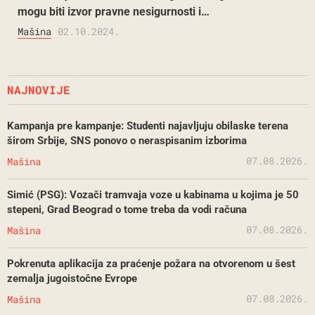
mogu biti izvor pravne nesigurnosti i…
Mašina
02.10.2024.
NAJNOVIJE
Kampanja pre kampanje: Studenti najavljuju obilaske terena
širom Srbije, SNS ponovo o neraspisanim izborima
07.08.2026.
Mašina
Simić (PSG): Vozači tramvaja voze u kabinama u kojima je 50
stepeni, Grad Beograd o tome treba da vodi računa
07.08.2026.
Mašina
Pokrenuta aplikacija za praćenje požara na otvorenom u šest
zemalja jugoistočne Evrope
07.08.2026.
Mašina