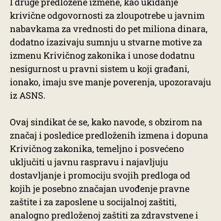
I druge predložene izmene, kao ukidanje
krivične odgovornosti za zloupotrebe u javnim
nabavkama za vrednosti do pet miliona dinara,
dodatno izazivaju sumnju u stvarne motive za
izmenu Krivičnog zakonika i unose dodatnu
nesigurnost u pravni sistem u koji građani,
ionako, imaju sve manje poverenja, upozoravaju
iz ASNS.
Ovaj sindikat će se, kako navode, s obzirom na
značaj i posledice predloženih izmena i dopuna
Krivičnog zakonika, temeljno i posvećeno
uključiti u javnu raspravu i najavljuju
dostavljanje i promociju svojih predloga od
kojih je posebno značajan uvođenje pravne
zaštite i za zaposlene u socijalnoj zaštiti,
analogno predloženoj zaštiti za zdravstvene i