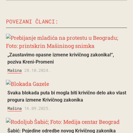
POVEZANI ČLANCI:
„Zaustavimo opasne izmene krivičnog zakonika!“,
poziva Kreni-Promeni
Mašina
28.10.2024.
Svaka blokada puta bi mogla biti krivično delo ako vlast
progura izmene Krivičnog zakonika
Mašina
16.09.2025.
Šabić: Pojedine odredbe novog Krivičnog zakonika