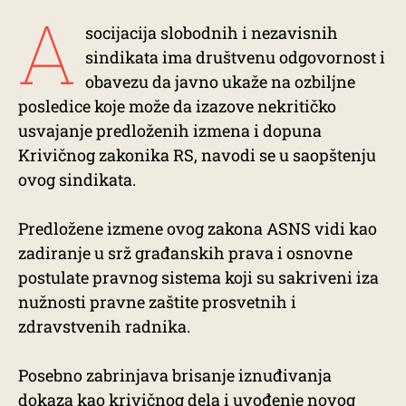
A
socijacija slobodnih i nezavisnih
sindikata ima društvenu odgovornost i
obavezu da javno ukaže na ozbiljne
posledice koje može da izazove nekritičko
usvajanje predloženih izmena i dopuna
Krivičnog zakonika RS, navodi se u saopštenju
ovog sindikata.
Predložene izmene ovog zakona ASNS vidi kao
zadiranje u srž građanskih prava i osnovne
postulate pravnog sistema koji su sakriveni iza
nužnosti pravne zaštite prosvetnih i
zdravstvenih radnika.
Posebno zabrinjava brisanje iznuđivanja
dokaza kao krivičnog dela i uvođenje novog