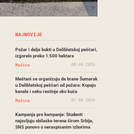
NAJNOVIJE
Požar i dalje bukti u Deliblatskoj peščari,
izgorelo preko 1.500 hektara
08.08.2026.
Mašina
Meštani se organizuju da brane Šumarak
u Deliblatskoj peščari od požara: Kopaju
kanale i seku rastinje oko kuća
07.08.2026.
Mašina
Kampanja pre kampanje: Studenti
najavljuju obilaske terena širom Srbije,
SNS ponovo o neraspisanim izborima