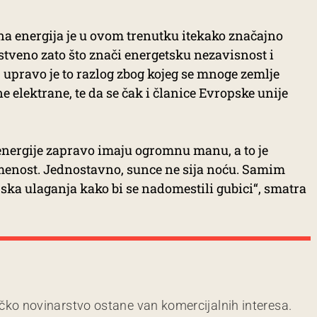
na energija je u ovom trenutku itekako značajno
tveno zato što znači energetsku nezavisnost i
 upravo je to razlog zbog kojeg se mnoge zemlje
 elektrane, te da se čak i članice Evropske unije
 energije zapravo imaju ogromnu manu, a to je
menost. Jednostavno, sunce ne sija noću. Samim
ska ulaganja kako bi se nadomestili gubici“, smatra
čko novinarstvo ostane van komercijalnih interesa.