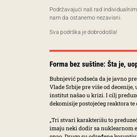
Podržavajući naš rad individualni
nam da ostanemo nezavisni.
Sva podrška je dobrodošla!
Forma bez suštine: Šta je, uo
Bubnjević podseća da je javno pr
Vlade Srbije pre više od decenije,
institut našao u krizi. I cilj pred
dekomisije postojećeg reaktora te
„Tri stvari karakterišu to preduzeć
imaju neki dodir sa nuklearnom ene
opao. Drugo su određene koruptiv