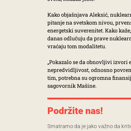
Kako objašnjava Aleksić, nuklear
pitanje na svetskom nivou, prvens
energetski suverenitet. Kako kaže,
danas odlučuju da prave nuklearne
vraćaju tom modalitetu.
„Pokazalo se da obnovljivi izvori
nepredvidljivost, odnosno povre
tim, potrebna su ogromna finansij
sagovornik Mašine.
Podržite nas!
Smatramo da je jako važno da kriti