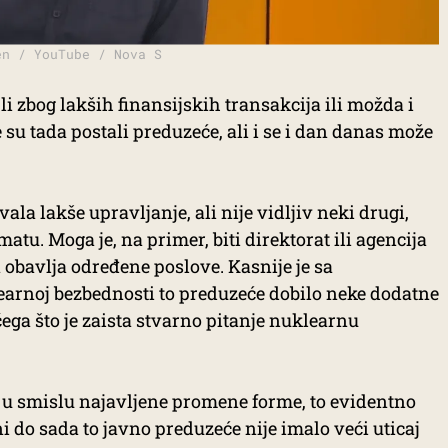
en / YouTube / Nova S
i zbog lakših finansijskih transakcija ili možda i
 su tada postali preduzeće, ali i se i dan danas može
a lakše upravljanje, ali nije vidljiv neki drugi,
matu. Moga je, na primer, biti direktorat ili agencija
 obavlja određene poslove. Kasnije je sa
arnoj bezbednosti to preduzeće dobilo neke dodatne
ečega što je zaista stvarno pitanje nuklearnu
 u smislu najavljene promene forme, to evidentno
ni do sada to javno preduzeće nije imalo veći uticaj