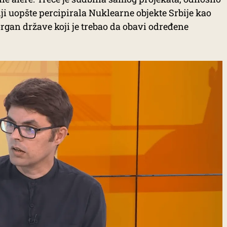
ji uopšte percipirala Nuklearne objekte Srbije kao
organ države koji je trebao da obavi određene