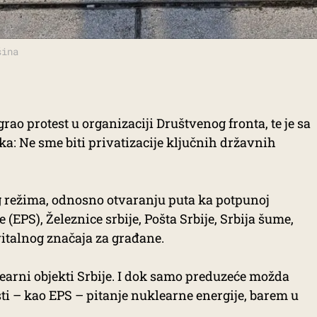
šina
rao protest u organizaciji Društvenog fronta, te je sa
a: Ne sme biti privatizacije ključnih državnih
g režima, odnosno otvaranju puta ka potpunoj
e (EPS), Železnice srbije, Pošta Srbije, Srbija šume,
italnog značaja za građane.
arni objekti Srbije. I dok samo preduzeće možda
sti – kao EPS – pitanje nuklearne energije, barem u