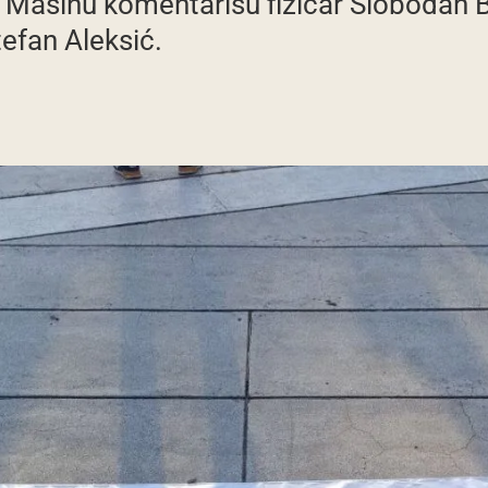
za Mašinu komentarišu fizičar Slobodan B
efan Aleksić.