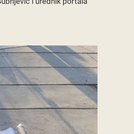
ubnjević i urednik portala