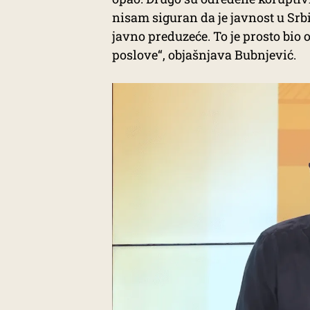
nisam siguran da je javnost u Srbi
javno preduzeće. To je prosto bio 
poslove“, objašnjava Bubnjević.