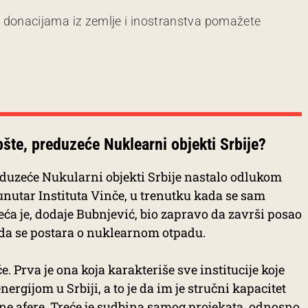
m donacijama iz zemlje i inostranstva pomažete
pšte, preduzeće Nuklearni objekti Srbije?
eduzeće Nukularni objekti Srbije nastalo odlukom
 unutar Instituta Vinče, u trenutku kada se sam
uzeća je, dodaje Bubnjević, bio zapravo da završi posao
 da se postara o nuklearnom otpadu.
e. Prva je ona koja karakteriše sve institucije koje
rgijom u Srbiji, a to je da im je stručni kapacitet
ne afere. Treće je sudbina samog projekata, odnosno