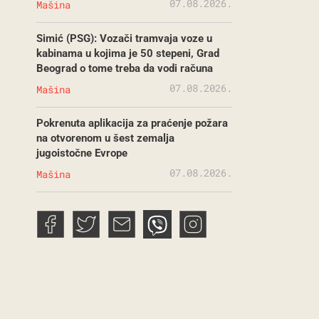
07.08.2026.
Mašina
Simić (PSG): Vozači tramvaja voze u
kabinama u kojima je 50 stepeni, Grad
Beograd o tome treba da vodi računa
07.08.2026.
Mašina
Pokrenuta aplikacija za praćenje požara
na otvorenom u šest zemalja
jugoistočne Evrope
07.08.2026.
Mašina