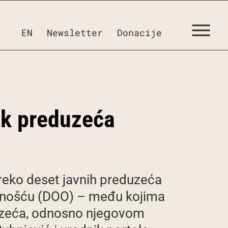
EN
Newsletter
Donacije
zak preduzeća
preko deset javnih preduzeća
ornošću (DOO) – među kojima
eduzeća, odnosno njegovom