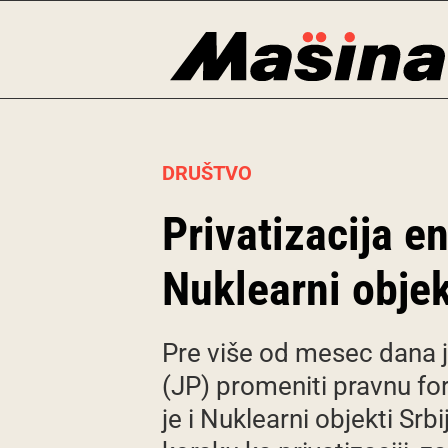
Skip
to
content
DRUŠTVO
Privatizacija e
Nuklearni objek
Pre više od mesec dana j
(JP) promeniti pravnu 
je i Nuklearni objekti Sr