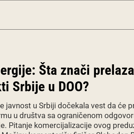
nergije: Šta znači prela
ti Srbije u DOO?
e javnost u Srbiji dočekala vest da će 
formu u društva sa ograničenom odgov
bije. Pitanje komercijalizacije ovog pr