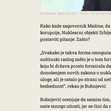
Slobodan Bubnjević; Foto: Printscre
Kako kaže sagovornik Mašine, da l
korupcije, Nuklearni objekti Srbije
postaviti pitanje: Zašto?
„Svakako je takva forma omogućaval
suštinski razlog zašto je u tom for
koju bi država prosto formirala da
donošenjem novih zakona o nukle
uloge, ali je ostalo po strani od n
bezbednost“, rekao je Bubnjević.
Bubnjević ocenjuje da samim tim,
neće mnogo uticati, jer se čini da 