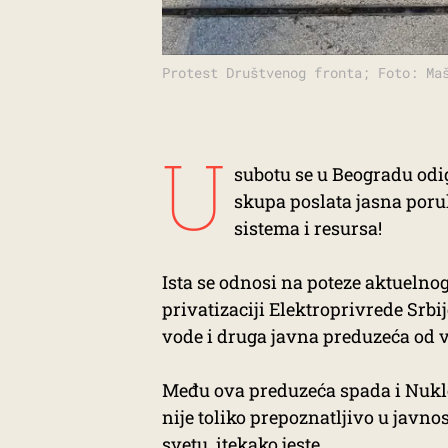
Protest Društvenog fronta; Foto: Ma
U
subotu se u Beogradu odig
skupa poslata jasna poruk
sistema i resursa!
Ista se odnosi na poteze aktuelno
privatizaciji Elektroprivrede Srbij
vode i druga javna preduzeća od v
Među ova preduzeća spada i Nukle
nije toliko prepoznatljivo u javno
svetu, itekako jeste.