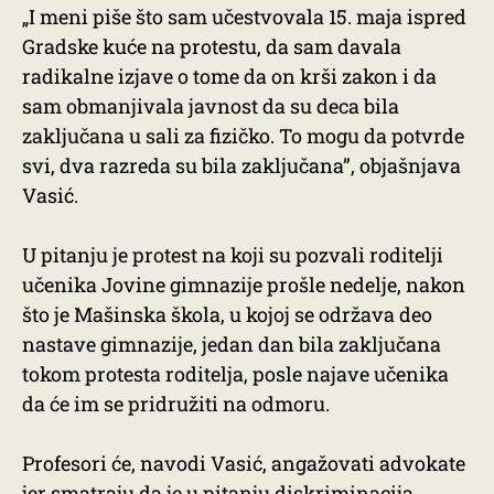
„I meni piše što sam učestvovala 15. maja ispred
Gradske kuće na protestu, da sam davala
radikalne izjave o tome da on krši zakon i da
sam obmanjivala javnost da su deca bila
zaključana u sali za fizičko. To mogu da potvrde
svi, dva razreda su bila zaključana”, objašnjava
Vasić.
U pitanju je protest na koji su pozvali roditelji
učenika Jovine gimnazije prošle nedelje, nakon
što je Mašinska škola, u kojoj se održava deo
nastave gimnazije, jedan dan bila zaključana
tokom protesta roditelja, posle najave učenika
da će im se pridružiti na odmoru.
Profesori će, navodi Vasić, angažovati advokate
jer smatraju da je u pitanju diskriminacija.