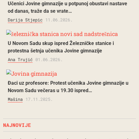
Učenici Jovine gimnazije u potpunoj obustavi nastave
od danas, traže da se vrate…
Darija Stjepic
11.06.2026.
U Novom Sadu skup ispred Železničke stanice i
protestna šetnja učenika Jovine gimnazije
Ana Trujić
01.06.2026.
Đaci uz profesore: Protest učenika Jovine gimnazije u
Novom Sadu večeras u 19.30 ispred…
Mašina
17.11.2025.
NAJNOVIJE