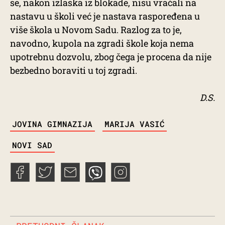
se, nakon izlaska iz blokade, nisu vraćali na
nastavu u školi već je nastava raspoređena u
više škola u Novom Sadu. Razlog za to je,
navodno, kupola na zgradi škole koja nema
upotrebnu dozvolu, zbog čega je procena da nije
bezbedno boraviti u toj zgradi.
D.S.
TAGS
JOVINA GIMNAZIJA
MARIJA VASIĆ
NOVI SAD