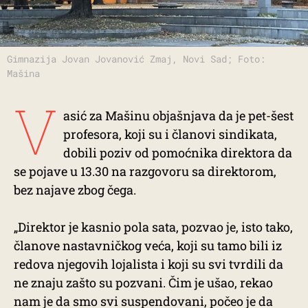
Gimnazija Jovan Jovanović Zmaj, Novi Sad; Foto:
Mašina
V
asić za Mašinu objašnjava da je pet-šest
profesora, koji su i članovi sindikata,
dobili poziv od pomoćnika direktora da
se pojave u 13.30 na razgovoru sa direktorom,
bez najave zbog čega.
„Direktor je kasnio pola sata, pozvao je, isto tako,
članove nastavničkog veća, koji su tamo bili iz
redova njegovih lojalista i koji su svi tvrdili da
ne znaju zašto su pozvani. Čim je ušao, rekao
nam je da smo svi suspendovani, počeo je da