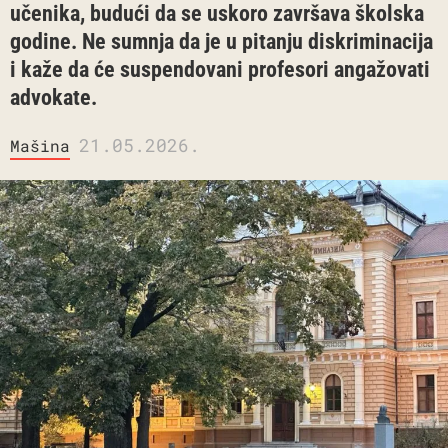
učenika, budući da se uskoro završava školska
godine. Ne sumnja da je u pitanju diskriminacija
i kaže da će suspendovani profesori angažovati
advokate.
21.05.2026.
Mašina