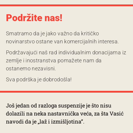
Podržite nas!
Smatramo da je jako važno da kritičko
novinarstvo ostane van komercijalnih interesa.
Podržavajući naš rad individualnim donacijama iz
zemlje i inostranstva pomažete nam da
ostanemo nezavisni.
Sva podrška je dobrodošla!
Još jedan od razloga suspenzije je što nisu
dolazili na neka nastavnička veća, za šta Vasić
navodi da je „laž i izmišljotina”.