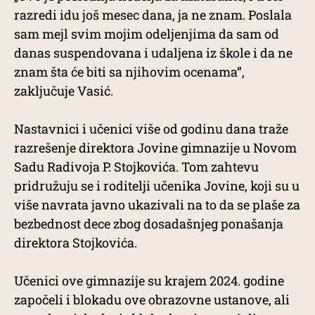
razredi idu još mesec dana, ja ne znam. Poslala
sam mejl svim mojim odeljenjima da sam od
danas suspendovana i udaljena iz škole i da ne
znam šta će biti sa njihovim ocenama”,
zaključuje Vasić.
Nastavnici i učenici više od godinu dana traže
razrešenje direktora Jovine gimnazije u Novom
Sadu Radivoja P. Stojkovića. Tom zahtevu
pridružuju se i roditelji učenika Jovine, koji su u
više navrata javno ukazivali na to da se plaše za
bezbednost dece zbog dosadašnjeg ponašanja
direktora Stojkovića.
Učenici ove gimnazije su krajem 2024. godine
započeli i blokadu ove obrazovne ustanove, ali