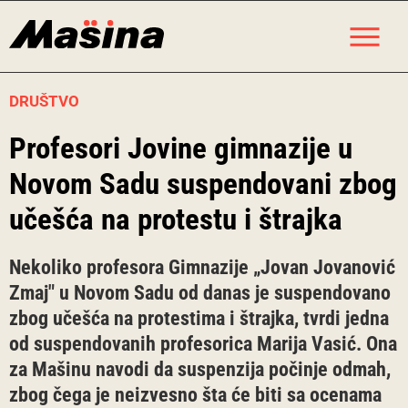
Skip
M
to
content
DRUŠTVO
Profesori Jovine gimnazije u
Novom Sadu suspendovani zbog
učešća na protestu i štrajka
Nekoliko profesora Gimnazije „Jovan Jovanović
Zmaj" u Novom Sadu od danas je suspendovano
zbog učešća na protestima i štrajka, tvrdi jedna
od suspendovanih profesorica Marija Vasić. Ona
za Mašinu navodi da suspenzija počinje odmah,
zbog čega je neizvesno šta će biti sa ocenama