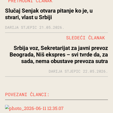
PRETHODNI ČLANAK
Slučaj Senjak otvara pitanje ko je, u
stvari, vlast u Srbiji
DARIJA STJEPIC
21.05.2026.
SLEDEĆI ČLANAK
Srbija voz, Sekretarijat za javni prevoz
Beograda, Niš ekspres – svi tvrde da, za
sada, nema obustave prevoza sutra
DARIJA STJEPIC
22.05.2026.
POVEZANI ČLANCI: