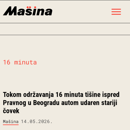
Skip
M
to
content
16 minuta
Tokom održavanja 16 minuta tišine ispred
Pravnog u Beogradu autom udaren stariji
čovek
14.05.2026.
Mašina