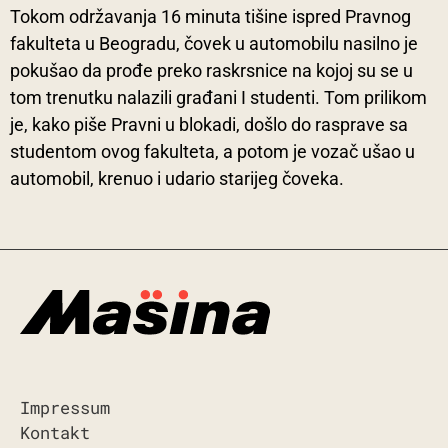
Tokom održavanja 16 minuta tišine ispred Pravnog
fakulteta u Beogradu, čovek u automobilu nasilno je
pokušao da prođe preko raskrsnice na kojoj su se u
tom trenutku nalazili građani I studenti. Tom prilikom
je, kako piše Pravni u blokadi, došlo do rasprave sa
studentom ovog fakulteta, a potom je vozač ušao u
automobil, krenuo i udario starijeg čoveka.
Impressum
Kontakt