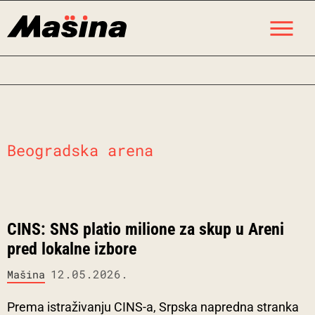
Skip
M
to
content
Beogradska arena
CINS: SNS platio milione za skup u Areni
pred lokalne izbore
12.05.2026.
Mašina
Prema istraživanju CINS-a, Srpska napredna stranka