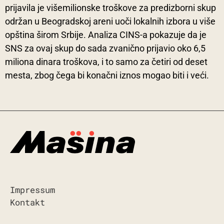
prijavila je višemilionske troškove za predizborni skup
održan u Beogradskoj areni uoči lokalnih izbora u više
opština širom Srbije. Analiza CINS-a pokazuje da je
SNS za ovaj skup do sada zvanično prijavio oko 6,5
miliona dinara troškova, i to samo za četiri od deset
mesta, zbog čega bi konačni iznos mogao biti i veći.
Impressum
Kontakt