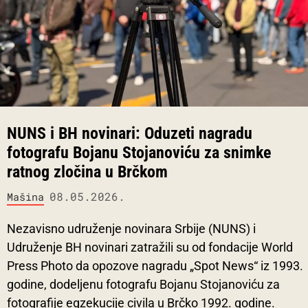
NUNS i BH novinari: Oduzeti nagradu
fotografu Bojanu Stojanoviću za snimke
ratnog zločina u Brčkom
08.05.2026.
Mašina
Nezavisno udruženje novinara Srbije (NUNS) i
Udruženje BH novinari zatražili su od fondacije World
Press Photo da opozove nagradu „Spot News“ iz 1993.
godine, dodeljenu fotografu Bojanu Stojanoviću za
fotografije egzekucije civila u Brčko 1992. godine.