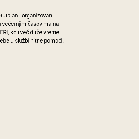
brutalan i organizovan
 u večernjim časovima na
ERI, koji već duže vreme
rebe u službi hitne pomoći.