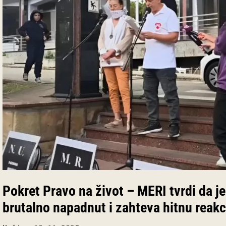
Pokret Pravo na život – MERI tvrdi da j
brutalno napadnut i zahteva hitnu reakc