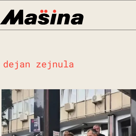
Skip
to
content
dejan zejnula