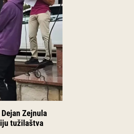
e Dejan Zejnula
iju tužilaštva