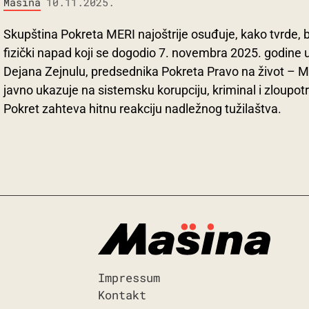
Mašina
10.11.2025.
Skupština Pokreta MERI najoštrije osuđuje, kako tvrde, 
fizički napad koji se dogodio 7. novembra 2025. godine
Dejana Zejnulu, predsednika Pokreta Pravo na život – M
javno ukazuje na sistemsku korupciju, kriminal i zloupot
Pokret zahteva hitnu reakciju nadležnog tužilaštva.
Impressum
Kontakt