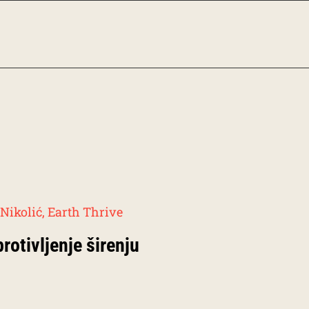
rotivljenje širenju