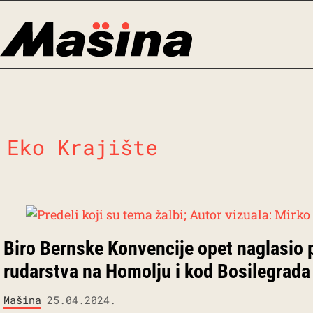
Skip
to
content
Eko Krajište
Biro Bernske Konvencije opet naglasio p
rudarstva na Homolju i kod Bosilegrada
Mašina
25.04.2024.