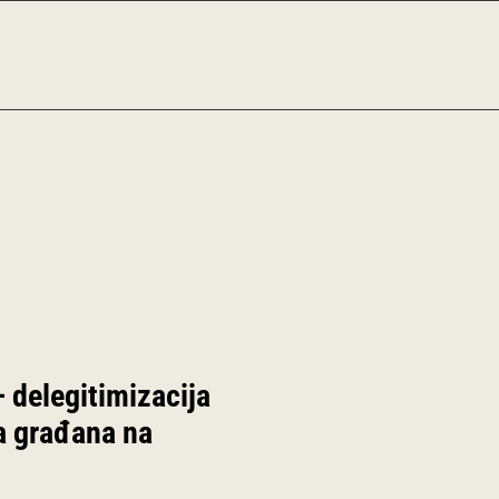
– delegitimizacija
a građana na