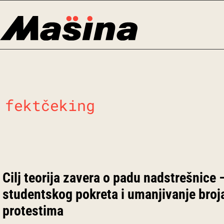
Skip
to
content
fektčeking
Cilj teorija zavera o padu nadstrešnice 
studentskog pokreta i umanjivanje broj
protestima