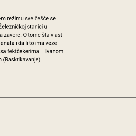
ćem režimu sve češće se
elezničkoj stanici u
a zavere. O tome šta vlast
ata i da li to ima veze
o sa fektčekerima – Ivanom
(Raskrikavanje).