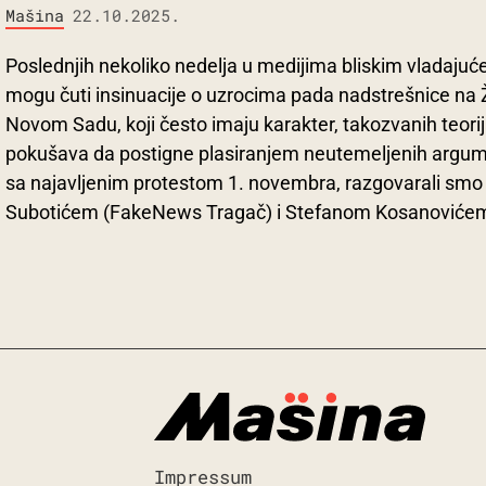
Mašina
22.10.2025.
Poslednjih nekoliko nedelja u medijima bliskim vladaju
mogu čuti insinuacije o uzrocima pada nadstrešnice na Ž
Novom Sadu, koji često imaju karakter, takozvanih teorij
pokušava da postigne plasiranjem neutemeljenih argumen
sa najavljenim protestom 1. novembra, razgovarali sm
Subotićem (FakeNews Tragač) i Stefanom Kosanovićem 
Impressum