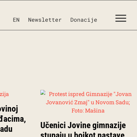
EN
Newsletter
Donacije
ovinoj
 đacima,
Učenici Jovine gimnazije
Sadu
stupaju u bojkot nastave