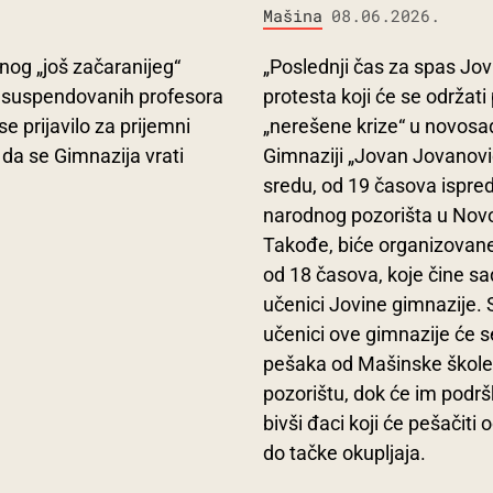
Mašina
08.06.2026.
nog „još začaranijeg“
„Poslednji čas za spas Jovi
od suspendovanih profesora
protesta koji će se održa
 prijavilo za prijemni
„nerešene krize“ u novosa
 da se Gimnazija vrati
Gimnaziji „Jovan Jovanovi
sredu, od 19 časova ispre
narodnog pozorišta u No
Takođe, biće organizovane
od 18 časova, koje čine sad
učenici Jovine gimnazije. 
učenici ove gimnazije će se
pešaka od Mašinske škole
pozorištu, dok će im podršk
bivši đaci koji će pešačit
do tačke okupljaja.