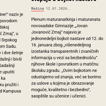
Mašina
12.01.2026.
ne!“ naziv je
Plenum maturanatkinja i maturanata
ti povodom
novosadske Gimnazije „Jovan
dskoj
Jovanović Zmaj“ najavio je
ć Zmaj“, u
jednonedeljni bojkot nastave od 12. do
d Srpskog
16. januara zbog „višenedeljnog
vom Sadu.
izostanka transparentnih i zvaničnih
 i dve šetnje
informacija u vezi sa bezbednošću“
ašnji i bivši
njihove škole i povratkom u matičnu
Sadašnji
školsku zgradu. „Ovim bojkotom ne
 uputiti
odustajemo od znanja, već se borimo
 ka
za uslove u kojima je obrazovanje
u pružiti i
moguće, kvalitetno i bezbedno“,
i od Kampusa
saopštile su učenice i učenici.