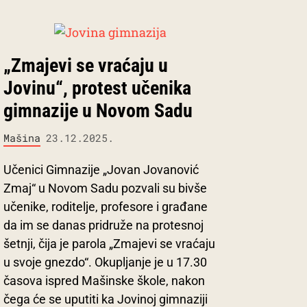
„Zmajevi se vraćaju u
Jovinu“, protest učenika
gimnazije u Novom Sadu
Mašina
23.12.2025.
Učenici Gimnazije „Jovan Jovanović
Zmaj“ u Novom Sadu pozvali su bivše
učenike, roditelje, profesore i građane
da im se danas pridruže na protesnoj
šetnji, čija je parola „Zmajevi se vraćaju
u svoje gnezdo“. Okupljanje je u 17.30
časova ispred Mašinske škole, nakon
čega će se uputiti ka Jovinoj gimnaziji