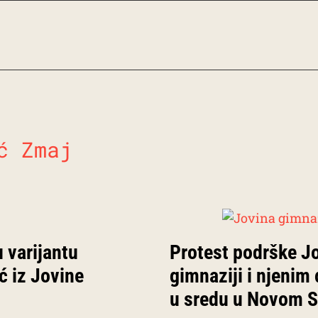
ć Zmaj
 varijantu
Protest podrške J
ć iz Jovine
gimnaziji i njenim
u sredu u Novom 