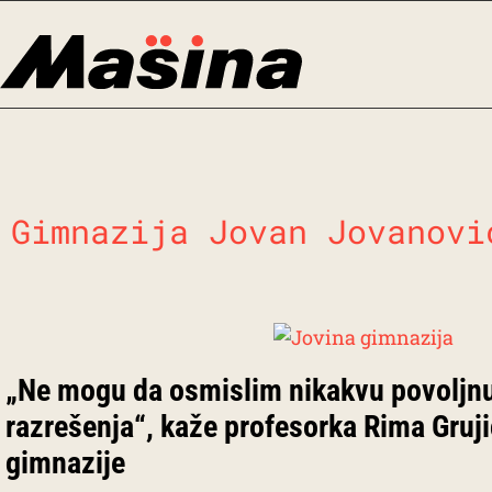
Skip
to
content
Gimnazija Jovan Jovanovi
„Ne mogu da osmislim nikakvu povoljnu
razrešenja“, kaže profesorka Rima Gruji
gimnazije