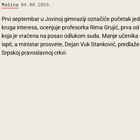
Mašina
04.08.2026.
Prvi septembar u Jovinoj gimnaziji označiće početak jed
kruga interesa, ocenjuje profesorka Rima Grujić, prva 
koja je vraćena na posao odlukom suda. Manje učenika se
ispit, a ministar prosvete, Dejan Vuk Stanković, predlaže
Srpskoj pravoslavnoj crkvi.