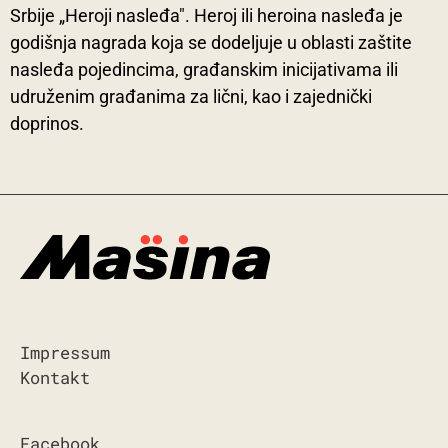
Srbije „Heroji nasleđa". Heroj ili heroina nasleđa je
godišnja nagrada koja se dodeljuje u oblasti zaštite
nasleđa pojedincima, građanskim inicijativama ili
udruženim građanima za lični, kao i zajednički
doprinos.
Impressum
Kontakt
Facebook