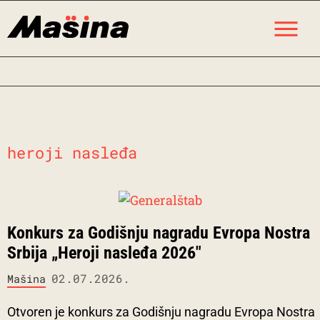
Skip
M
to
content
heroji nasleđa
Konkurs za Godišnju nagradu Evropa Nostra
Srbija „Heroji nasleđa 2026″
02.07.2026.
Mašina
Otvoren je konkurs za Godišnju nagradu Evropa Nostra