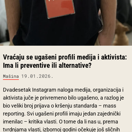
Vraćaju se ugašeni profili medija i aktivista:
Ima li preventive ili alternative?
19.01.2026.
Mašina
Dvadesetak Instagram naloga medija, organizacija i
aktivista juče je privremeno bilo ugašeno, a razlog je
bio veliki broj prijava o kršenju standarda – mass
reporting. Svi ugašeni profili imaju jedan zajednički
imenilac – kritika vlasti. O tome da li nas u, prema
tvrdnjama vlasti, izbornoj godini očekuje još sličnih