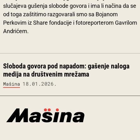
slučajeva gušenja slobode govora i ima li načina da se
od toga zaštitimo razgovarali smo sa Bojanom
Perkovim iz Share fondacije i fotoreporterom Gavrilom
Andrićem.
Sloboda govora pod napadom: gašenje naloga
medija na društvenim mrežama
18.01.2026.
Mašina