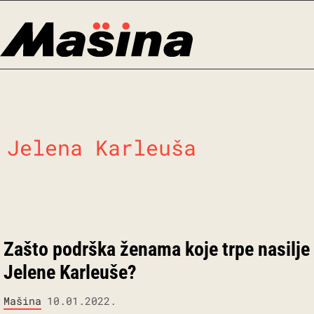
Skip
to
content
Jelena Karleuša
Zašto podrška ženama koje trpe nasilje 
Jelene Karleuše?
Mašina
10.01.2022.