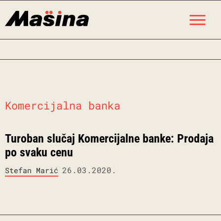
Skip
M
to
content
Komercijalna banka
Turoban slučaj Komercijalne banke: Prodaja
po svaku cenu
26.03.2020.
Stefan Marić