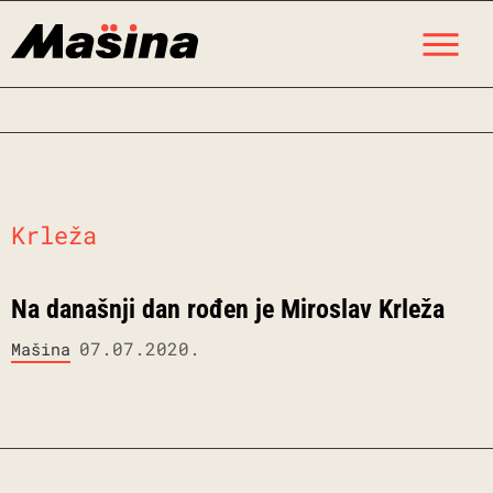
Skip
M
to
content
Krleža
Na današnji dan rođen je Miroslav Krleža
07.07.2020.
Mašina