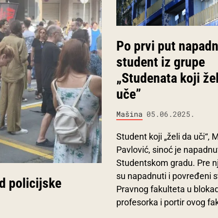
Po prvi put napad
student iz grupe
„Studenata koji že
uče”
Mašina
05.06.2025.
Student koji „želi da uči“, 
Pavlović, sinoć je napadnu
Studentskom gradu. Pre nje
su napadnuti i povređeni 
d policijske
Pravnog fakulteta u blokadi
profesorka i portir ovog fa