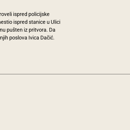
oveli ispred policijske
stio ispred stanice u Ulici
 pušten iz pritvora. Da
njih poslova Ivica Dačić.