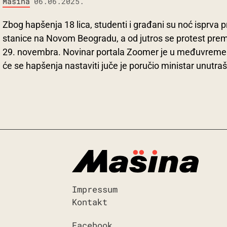
Mašina
06.06.2025.
Zbog hapšenja 18 lica, studenti i građani su noć isprva pr
stanice na Novom Beogradu, a od jutros se protest preme
29. novembra. Novinar portala Zoomer je u međuvremenu
će se hapšenja nastaviti juče je poručio ministar unutraš
Impressum
Kontakt
Facebook