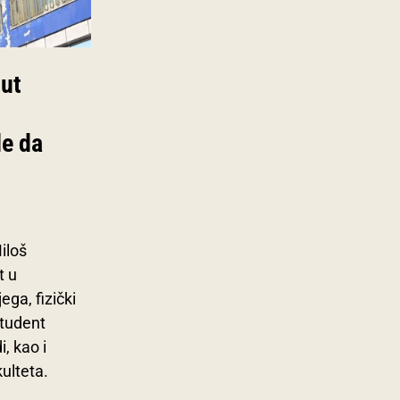
nut
le da
Miloš
t u
ga, fizički
student
, kao i
kulteta.