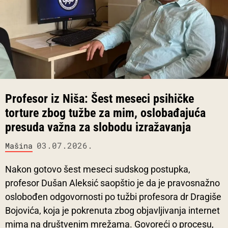
Profesor iz Niša: Šest meseci psihičke
torture zbog tužbe za mim, oslobađajuća
presuda važna za slobodu izražavanja
03.07.2026.
Mašina
Nakon gotovo šest meseci sudskog postupka,
profesor Dušan Aleksić saopštio je da je pravosnažno
oslobođen odgovornosti po tužbi profesora dr Dragiše
Bojovića, koja je pokrenuta zbog objavljivanja internet
mima na društvenim mrežama. Govoreći o procesu,