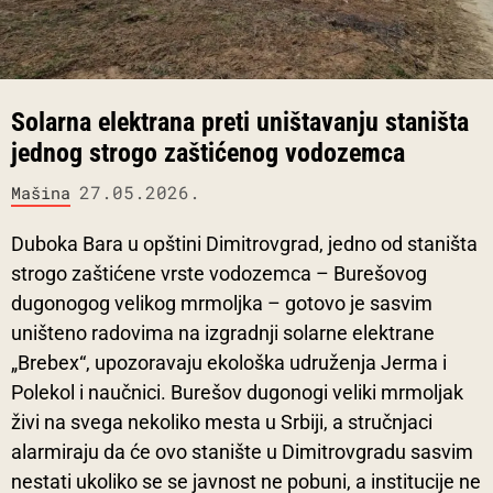
Solarna elektrana preti uništavanju staništa
jednog strogo zaštićenog vodozemca
27.05.2026.
Mašina
Duboka Bara u opštini Dimitrovgrad, jedno od staništa
strogo zaštićene vrste vodozemca – Burešovog
dugonogog velikog mrmoljka – gotovo je sasvim
uništeno radovima na izgradnji solarne elektrane
„Brebex“, upozoravaju ekološka udruženja Jerma i
Polekol i naučnici. Burešov dugonogi veliki mrmoljak
živi na svega nekoliko mesta u Srbiji, a stručnjaci
alarmiraju da će ovo stanište u Dimitrovgradu sasvim
nestati ukoliko se se javnost ne pobuni, a institucije ne