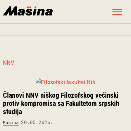
Skip
M
to
content
NNV
Članovi NNV niškog Filozofskog većinski
protiv kompromisa sa Fakultetom srpskih
studija
20.05.2026.
Mašina