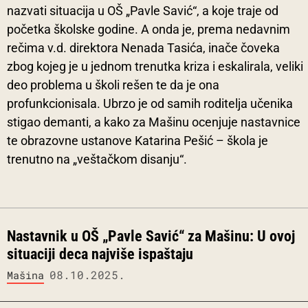
nazvati situacija u OŠ „Pavle Savić“, a koje traje od
početka školske godine. A onda je, prema nedavnim
rečima v.d. direktora Nenada Tasića, inače čoveka
zbog kojeg je u jednom trenutka kriza i eskalirala, veliki
deo problema u školi rešen te da je ona
profunkcionisala. Ubrzo je od samih roditelja učenika
stigao demanti, a kako za Mašinu ocenjuje nastavnice
te obrazovne ustanove Katarina Pešić – škola je
trenutno na „veštačkom disanju“.
Nastavnik u OŠ „Pavle Savić“ za Mašinu: U ovoj
situaciji deca najviše ispaštaju
08.10.2025.
Mašina