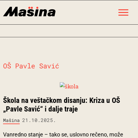
Skip
M
to
content
OŠ Pavle Savić
Škola na veštačkom disanju: Kriza u OŠ
„Pavle Savić“ i dalje traje
21.10.2025.
Mašina
Vanredno stanje – tako se, uslovno rečeno, može