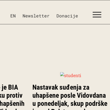
EN
Newsletter
Donacije
 je BIA
Nastavak suđenja za
ku protiv
uhapšene posle Vidovdana
uhapšenih
u ponedeljak, skup podrške