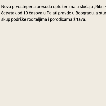
Nova prvostepena presuda optuženima u slučaju „Ribnik
četvrtak od 10 časova u Palati pravde u Beogradu, a stud
skup podrške roditeljima i porodicama žrtava.