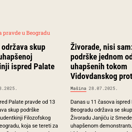
 održava skup
Živorade, nisi sam
uhapšenoj
podrške jednom o
nji ispred Palate
uhapšenih tokom
Vidovdanskog pro
8.2025.
Mašina
28.07.2025.
red Palate pravde od 13
Danas u 11 časova ispred 
ava skup podrške
Beogradu održava se skup
udentkinji Filozofskog
Živoradu Janjiću iz Smede
eogradu, koja se tereti za
uhapšenom demonstrant