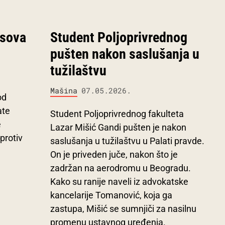
asova
Student Poljoprivrednog
pušten nakon saslušanja u
tužilaštvu
Mašina
07.05.2026.
od
ate
Student Poljoprivrednog fakulteta
e
Lazar Mišić Gandi pušten je nakon
protiv
saslušanja u tužilaštvu u Palati pravde.
On je priveden juče, nakon što je
zadržan na aerodromu u Beogradu.
Kako su ranije naveli iz advokatske
kancelarije Tomanović, koja ga
zastupa, Mišić se sumnjiči za nasilnu
promenu ustavnog uređenja.