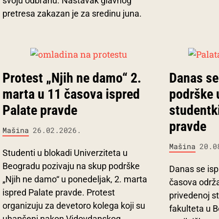
svoju odbranu. Nastavak glavnog
pretresa zakazan je za sredinu juna.
Protest „Njih ne damo“ 2.
Danas se
marta u 11 časova ispred
podrške 
Palate pravde
studentki
pravde
Mašina
26.02.2026.
Mašina
20.0
Studenti u blokadi Univerziteta u
Beogradu pozivaju na skup podrške
Danas se isp
„Njih ne damo“ u ponedeljak, 2. marta
časova održ
ispred Palate pravde. Protest
privedenoj st
organizuju za devetoro kolega koji su
fakulteta u B
uhapšeni nakon Vidovdanskog