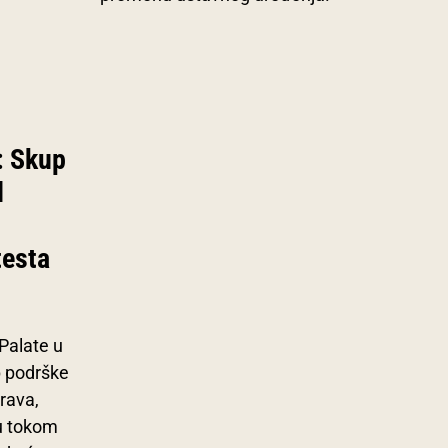
: Skup
d
testa
Palate u
 podrške
rava,
u tokom