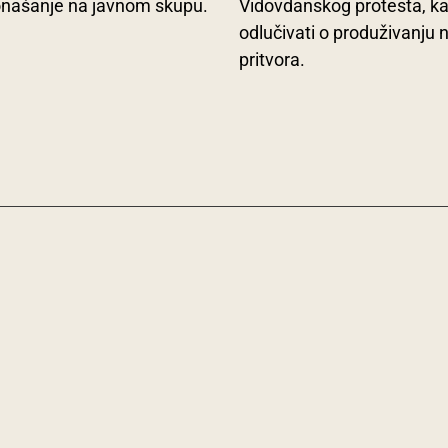
onašanje na javnom skupu.
Vidovdanskog protesta, k
odlučivati o produživanju 
pritvora.