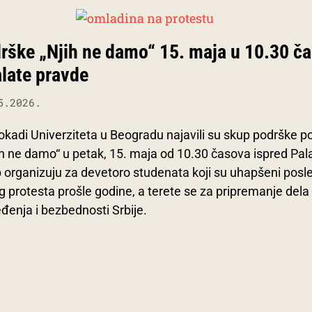
rške „Njih ne damo“ 15. maja u 10.30 č
alate pravde
5.2026.
lokadi Univerziteta u Beogradu najavili su skup podrške p
h ne damo“ u petak, 15. maja od 10.30 časova ispred Pal
 organizuju za devetoro studenata koji su uhapšeni posl
 protesta prošle godine, a terete se za pripremanje dela 
đenja i bezbednosti Srbije.