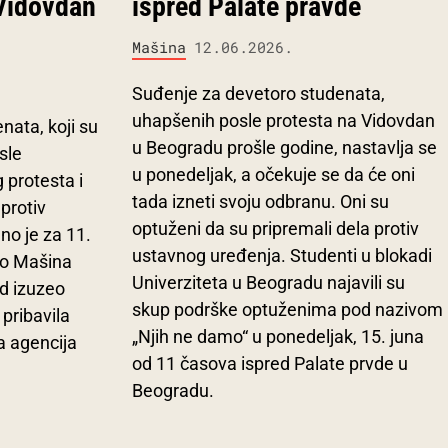
 Vidovdan
ispred Palate pravde
Mašina
12.06.2026.
Suđenje za devetoro studenata,
uhapšenih posle protesta na Vidovdan
nata, koji su
u Beogradu prošle godine, nastavlja se
sle
u ponedeljak, a očekuje se da će oni
protesta i
tada izneti svoju odbranu. Oni su
protiv
optuženi da su pripremali dela protiv
no je za 11.
ustavnog uređenja. Studenti u blokadi
ko Mašina
Univerziteta u Beogradu najavili su
ud izuzeo
skup podrške optuženima pod nazivom
 pribavila
„Njih ne damo“ u ponedeljak, 15. juna
 agencija
od 11 časova ispred Palate prvde u
Beogradu.