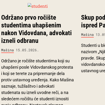
Održano prvo ročište
Skup pod
studentima uhapšenim
ispred P
nakon Vidovdana, advokati
Mašina
13.0
izneli odbranu
Studenti u b
Mašina
15.05.2026.
nazivom „Nji
pravde. Skup
Održano je ročište studentima koji su
vidovdanskog
uhapšeni posle Vidovdanskog protesta
ustavnog ure
i koji se terete za pripremanje dela
protiv ustavnog uređenja. Kako Mašina
saznaje, tužilaštvo i advokati
studenata su izneli uvodne reči, a na
sledećem ročištu će studenti iznositi