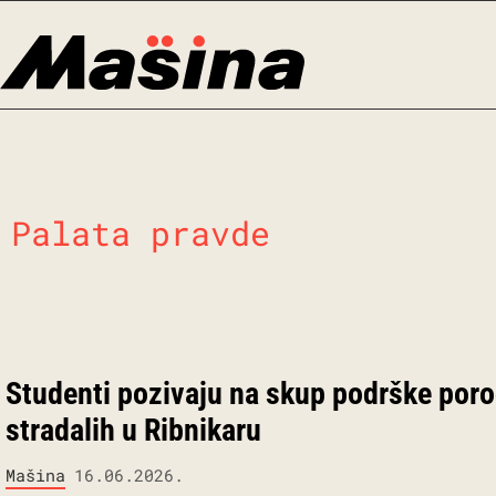
Skip
to
content
Palata pravde
Studenti pozivaju na skup podrške por
stradalih u Ribnikaru
Mašina
16.06.2026.