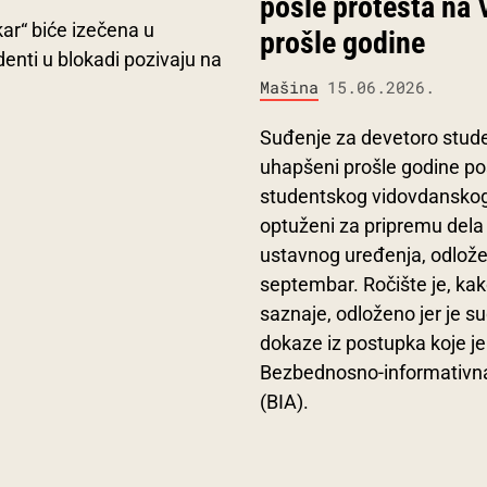
posle protesta na
ar“ biće izečena u
prošle godine
enti u blokadi pozivaju na
Mašina
15.06.2026.
Suđenje za devetoro stude
uhapšeni prošle godine po
studentskog vidovdanskog 
optuženi za pripremu dela 
ustavnog uređenja, odlože
septembar. Ročište je, ka
saznaje, odloženo jer je s
dokaze iz postupka koje je
Bezbednosno-informativna
(BIA).