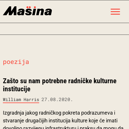
Skip
M
to
content
poezija
Zašto su nam potrebne radničke kulturne
institucije
27.08.2020.
William Harris
Izgradnja jakog radničkog pokreta podrazumeva i
stvaranje drugačijih institucija kulture koje će imati
dovoljno razvijenu infrastrukturu i praksu da mogu da