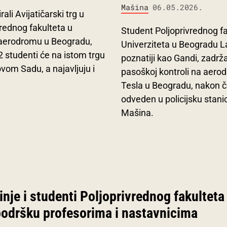
Mašina
06.05.2026.
li Avijatičarski trg u
ednog fakulteta u
Student Poljoprivrednog f
 aerodromu u Beogradu,
Univerziteta u Beogradu L
2 studenti će na istom trgu
poznatiji kao Gandi, zadrž
vom Sadu, a najavljuju i
pasoškoj kontroli na aero
Tesla u Beogradu, nakon č
odveden u policijsku stani
Mašina.
nje i studenti Poljoprivrednog fakulteta
podršku profesorima i nastavnicima