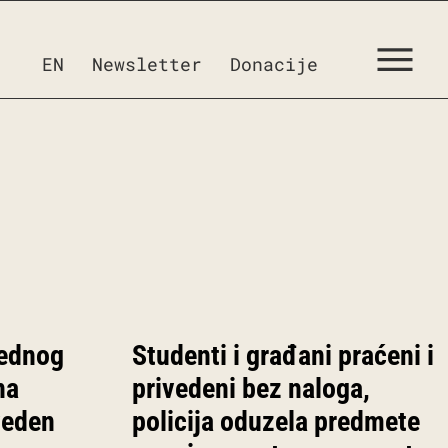
EN
Newsletter
Donacije
rednog
Studenti i građani praćeni i
na
privedeni bez naloga,
veden
policija oduzela predmete