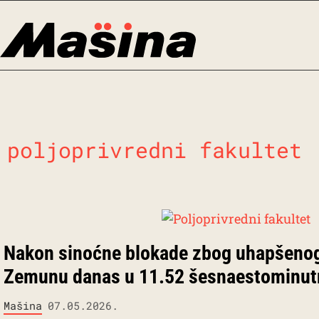
Skip
to
content
poljoprivredni fakultet
Nakon sinoćne blokade zbog uhapšenog
Zemunu danas u 11.52 šesnaestominutn
Mašina
07.05.2026.