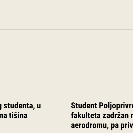
 studenta, u
Student Poljopriv
a tišina
fakulteta zadržan 
aerodromu, pa pri