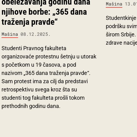
obeležavanja godinu dana
Mašina
13.0
njihove borbe: „365 dana
Studentkinje
traženja pravde“
podršku svi
Mašina
08.12.2025.
širom Srbije
zdrave nacije
Studenti Pravnog fakulteta
organizovaće protestnu šetnju u utorak
s početkom u 19 časova, a pod
nazivom „365 dana traženja pravde“.
Sam protest ima za cilj da predstavi
retrospektivu svega kroz šta su
studenti tog fakulteta prošli tokom
prethodnih godinu dana.