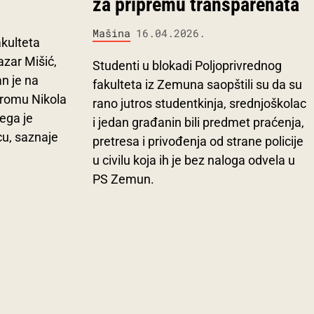
za pripremu transparenata
Mašina
16.04.2026.
akulteta
azar Mišić,
Studenti u blokadi Poljoprivrednog
an je na
fakulteta iz Zemuna saopštili su da su
dromu Nikola
rano jutros studentkinja, srednjoškolac
ega je
i jedan građanin bili predmet praćenja,
cu, saznaje
pretresa i privođenja od strane policije
u civilu koja ih je bez naloga odvela u
PS Zemun.