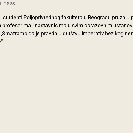
1.2025.
 i studenti Poljoprivrednog fakulteta u Beogradu pružaju
m profesorima i nastavnicima u svim obrazovnim ustano
. „Smatramo da je pravda u društvu imperativ bez kog n
“.