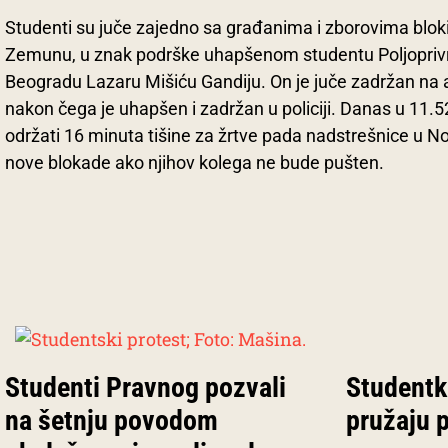
Studenti su juče zajedno sa građanima i zborovima blokira
Zemunu, u znak podrške uhapšenom studentu Poljoprivr
Beogradu Lazaru Mišiću Gandiju. On je juče zadržan na
nakon čega je uhapšen i zadržan u policiji. Danas u 11.5
održati 16 minuta tišine za žrtve pada nadstrešnice u No
nove blokade ako njihov kolega ne bude pušten.
Studenti Pravnog pozvali
Studentki
na šetnju povodom
pružaju 