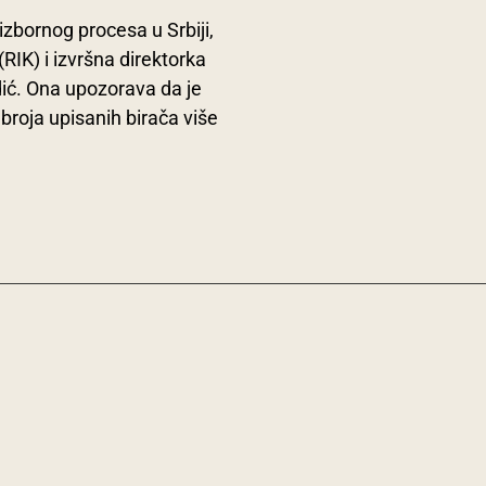
zbornog procesa u Srbiji,
RIK) i izvršna direktorka
ić. Ona upozorava da je
broja upisanih birača više