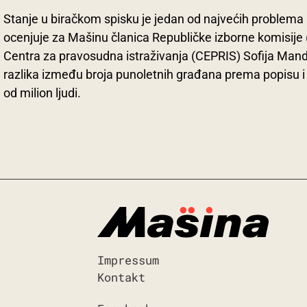
Stanje u biračkom spisku je jedan od najvećih problema i
ocenjuje za Mašinu članica Republičke izborne komisije (
Centra za pravosudna istraživanja (CEPRIS) Sofija Mand
razlika između broja punoletnih građana prema popisu i 
od milion ljudi.
Impressum
Kontakt