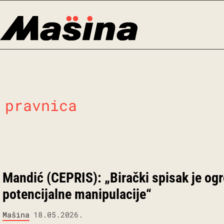
Skip
to
content
pravnica
Mandić (CEPRIS): „Birački spisak je og
potencijalne manipulacije“
Mašina
18.05.2026.