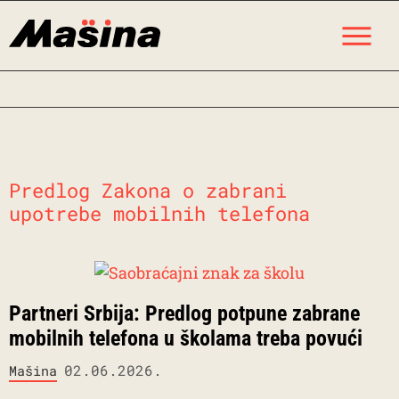
Skip
M
to
content
Predlog Zakona o zabrani
upotrebe mobilnih telefona
Partneri Srbija: Predlog potpune zabrane
mobilnih telefona u školama treba povući
02.06.2026.
Mašina