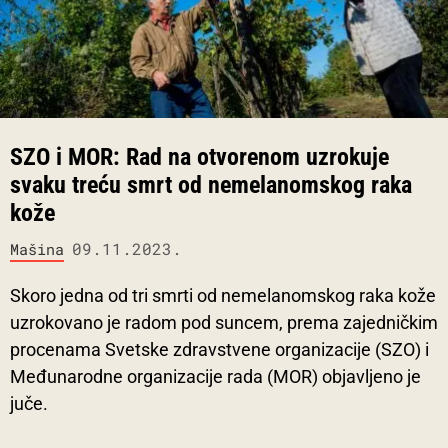
SZO i MOR: Rad na otvorenom uzrokuje
svaku treću smrt od nemelanomskog raka
kože
09.11.2023.
Mašina
Skoro jedna od tri smrti od nemelanomskog raka kože
uzrokovano je radom pod suncem, prema zajedničkim
procenama Svetske zdravstvene organizacije (SZO) i
Međunarodne organizacije rada (MOR) objavljeno je
juče.