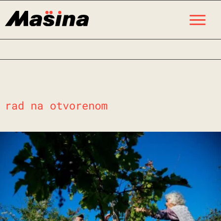
Skip
M
to
content
rad na otvorenom