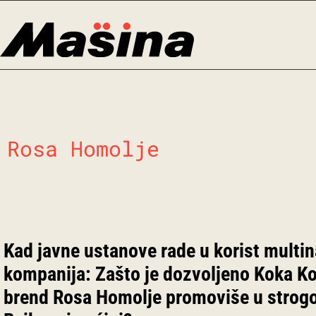
Skip
to
content
Rosa Homolje
Kad javne ustanove rade u korist multi
kompanija: Zašto je dozvoljeno Koka Kol
brend Rosa Homolje promoviše u strogo