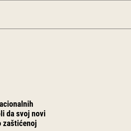
nacionalnih
i da svoj novi
 zaštićenoj