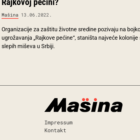
Rajkovoj pećini?
Mašina
13.06.2022.
Organizacije za zaštitu životne sredine pozivaju na boj
ugrožavanja „Rajkove pećine“, staništa najveće kolonije 
slepih miševa u Srbiji.
Impressum
Kontakt