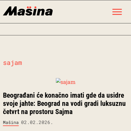
Skip
M
to
content
sajam
Beograđani će konačno imati gde da usidre
svoje jahte: Beograd na vodi gradi luksuznu
četvrt na prostoru Sajma
02.02.2026.
Mašina