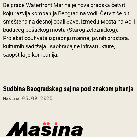
Belgrade Waterfront Marina je nova gradska četvrt
koju razvija kompanija Beograd na vodi. Četvrt će biti
smeštena na desnoj obali Save, između Mosta na Adi i
budućeg pešačkog mosta (Starog železničkog).
Projekat obuhvata izgradnju marine, javnih prostora,
kulturnih sadržaja i saobraćajne infrastrukture,
saopštila je kompanija.
Sudbina Beogradskog sajma pod znakom pitanja
05.09.2025.
Mašina