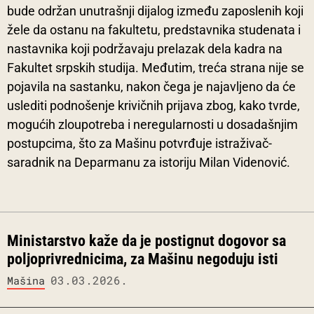
bude održan unutrašnji dijalog između zaposlenih koji
žele da ostanu na fakultetu, predstavnika studenata i
nastavnika koji podržavaju prelazak dela kadra na
Fakultet srpskih studija. Međutim, treća strana nije se
pojavila na sastanku, nakon čega je najavljeno da će
uslediti podnošenje krivičnih prijava zbog, kako tvrde,
mogućih zloupotreba i neregularnosti u dosadašnjim
postupcima, što za Mašinu potvrđuje istraživač-
saradnik na Deparmanu za istoriju Milan Videnović.
Ministarstvo kaže da je postignut dogovor sa
poljoprivrednicima, za Mašinu negoduju isti
03.03.2026.
Mašina