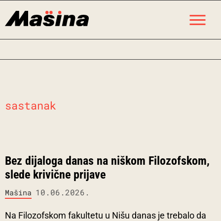
Skip
M
to
content
sastanak
Bez dijaloga danas na niškom Filozofskom,
slede krivične prijave
10.06.2026.
Mašina
Na Filozofskom fakultetu u Nišu danas je trebalo da